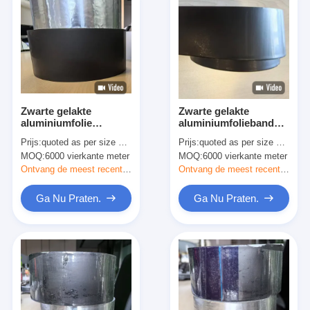
Zwarte gelakte
Zwarte gelakte
aluminiumfolie
aluminiumfolieband
kleefband voor FSK
voor isolatie van
Prijs:
quoted as per size and quantity
Prijs:
quoted as per size and quantity
geconfronteerde
buizen
MOQ:
6000 vierkante meter
MOQ:
6000 vierkante meter
leidingen
Ontvang de meest recente Prijs
Ontvang de meest recente Prijs
Ga Nu Praten.
Ga Nu Praten.
Huis
Producten
Ongeveer ons