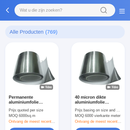
Alle Producten
(769)
Permanente
40 micron dikte
aluminiumfolie
aluminiumfolie
plakband voor
kleefband voor HVAC-
Prijs:
quoted per size
Prijs:
basing on size and quantity
afdichting en
leidingen
MOQ:
6000sq.m
MOQ:
6000 vierkante meter
verlijming
Ontvang de meest recente Prijs
Ontvang de meest recente Prijs