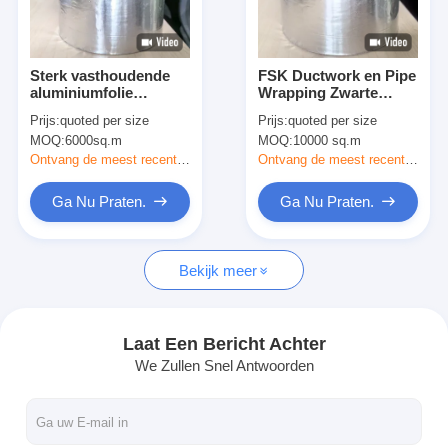
Fabrieksreis
Kwaliteitscontrole
Sterk vasthoudende
FSK Ductwork en Pipe
aluminiumfolie
Wrapping Zwarte
Contacteer ons
kleefband voor FSK
aluminiumfolie band
Prijs:
quoted per size
Prijs:
quoted per size
geconfronteerd
met oplosmiddel
MOQ:
6000sq.m
MOQ:
10000 sq.m
leidingwerk en buis
acryllijm
isolatie
Ontvang de meest recente Prijs
Ontvang de meest recente Prijs
Zelfklevende Isolatieband
Ga Nu Praten.
Ga Nu Praten.
De Isolatieband van de glasdoek
Bekijk meer
Hittebestendige Isolatieband
De Plakband van de glasdoek
Laat Een Bericht Achter
We Zullen Snel Antwoorden
De Plakband van de Polyimidefilm
Aluminiumfolie Plakband