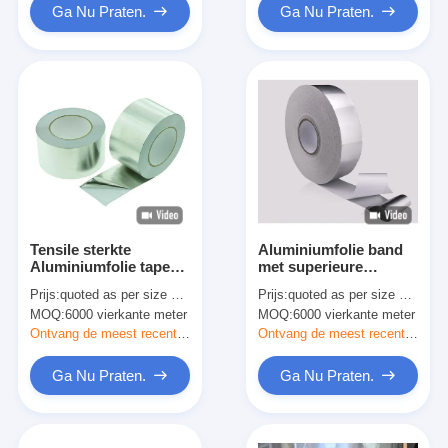
Ga Nu Praten.
Ga Nu Praten.
Tensile sterkte
Aluminiumfolie band
Aluminiumfolie tape
met superieure
30N/25mm Sterk lijm
hechting Extreme
Prijs:
quoted as per size and quantity
Prijs:
quoted as per size and quantity
voor industriële
hittebestendigheid
MOQ:
6000 vierkante meter
MOQ:
6000 vierkante meter
verpakkingen
Ontvang de meest recente Prijs
Ontvang de meest recente Prijs
Ga Nu Praten.
Ga Nu Praten.