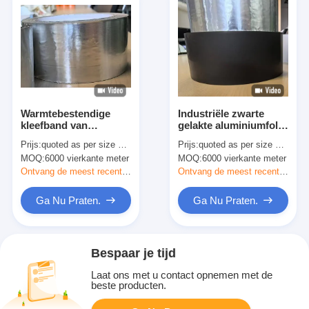
Warmtebestendige
Industriële zwarte
kleefband van
gelakte aluminiumfolie
aluminiumfolie met
met een hoge
Prijs:
quoted as per size and quantity
Prijs:
quoted as per size and quantity
15N/25mm hechting
treksterkte
MOQ:
6000 vierkante meter
MOQ:
6000 vierkante meter
Ontvang de meest recente Prijs
Ontvang de meest recente Prijs
Ga Nu Praten.
Ga Nu Praten.
Bespaar je tijd
Laat ons met u contact opnemen met de
beste producten.