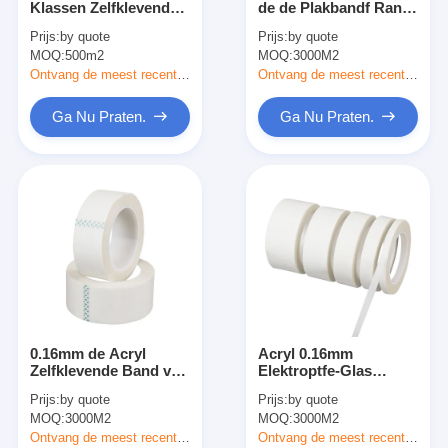
Klassen Zelfklevende
de de Plakbandf Rang
De Doekband van het aluminiumfolieglas
Isolatie Aramid-
van de Glasdoek Acryl
Prijs:
by quote
Prijs:
by quote
Document
Plakband
MOQ:
Folie Onder ogen gezien Kraftpapier-Document
500m2
MOQ:
3000M2
Ontvang de meest recente Prijs
Ontvang de meest recente Prijs
De Doek van de aluminiumfolieglasvezel
Ga Nu Praten.
Ga Nu Praten.
De Band van het foliegrof linnen
De Band van de doekbuis
Tweezijdige Plakband
HUISDIEREN Plakband
Het Afgietsel van de precisieinvestering
0.16mm de Acryl
Acryl 0.16mm
Elektrische isolatieplaat
Zelfklevende Band van
Elektroptfe-Glas
de het Glasdoek van
Plakband
Prijs:
by quote
Prijs:
by quote
de Isolatieband Op
MOQ:
3000M2
MOQ:
3000M2
hoge temperatuur met
het Vrijgeven van
Ontvang de meest recente Prijs
Ontvang de meest recente Prijs