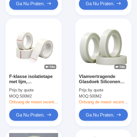
Ga Nu Praten.
Ga Nu Praten.
F-klasse isolatietape
Vlamvertragende
met lijm,
Glasdoek Siliconen
glasvezeldoek, acryl
Zelfklevende
Prijs:
by quote
Prijs:
by quote
lijmtape
Isolatietape
MOQ:
500M2
MOQ:
500M2
Ontvang de meest recente Prijs
Ontvang de meest recente Prijs
Ga Nu Praten.
Ga Nu Praten.