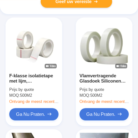
Geef uw vereiste
F-klasse isolatietape
Vlamvertragende
met lijm,
Glasdoek Siliconen
glasvezeldoek, acryl
Zelfklevende
Prijs:
by quote
Prijs:
by quote
lijmtape
Isolatietape
MOQ:
500M2
MOQ:
500M2
Ontvang de meest recente Prijs
Ontvang de meest recente Prijs
Ga Nu Praten.
Ga Nu Praten.