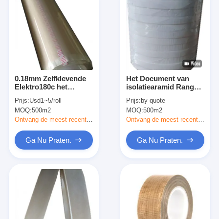
0.18mm Zelfklevende
Het Document van
Elektro180c het
isolatiearamid Rang
Silicone Plakband van
0.10mm 5mm980mm
Prijs:
Usd1~5/roll
Prijs:
by quote
de Isolatieband
van het
MOQ:
500m2
MOQ:
500m2
Plakbandsilicone H
Ontvang de meest recente Prijs
Ontvang de meest recente Prijs
Ga Nu Praten.
Ga Nu Praten.
Huis
Producten
Ongeveer ons