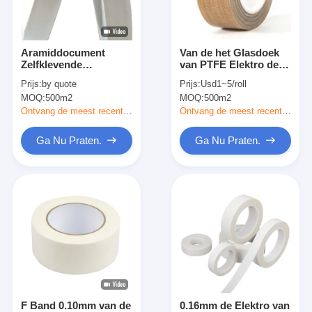
Fabrieksreis
Kwaliteitscontrole
Aramiddocument
Van de het Glasdoek
Zelfklevende
van PTFE Elektro de
Contacteer ons
Isolatieband 0.18mm
Band Chemische
Prijs:
by quote
Prijs:
Usd1~5/roll
10mm980mm
Bestand Isoleren het
MOQ:
500m2
MOQ:
500m2
Op hoge temperatuur
Ontvang de meest recente Prijs
Ontvang de meest recente Prijs
Zelfklevende Isolatieband
Ga Nu Praten.
Ga Nu Praten.
De Isolatieband van de glasdoek
Hittebestendige Isolatieband
De Plakband van de glasdoek
De Plakband van de Polyimidefilm
Aluminiumfolie Plakband
F Band 0.10mm van de
0.16mm de Elektro van