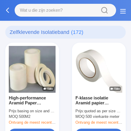
Zelfklevende Isolatieband
(172)
High-performance
F-klasse isolatie
Aramid Paper
Aramid papier
Kleefband H-klasse
kleefband met
Prijs:
basing on size and quantity
Prijs:
quoted as per size and quantity
Voor isolatie
meerdere modellen
MOQ:
500M2
MOQ:
500 vierkante meter
opties
Ontvang de meest recente Prijs
Ontvang de meest recente Prijs