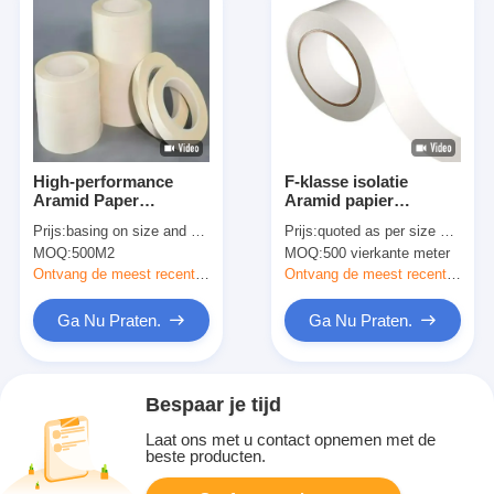
High-performance
F-klasse isolatie
Aramid Paper
Aramid papier
Kleefband H-klasse
kleefband met
Prijs:
basing on size and quantity
Prijs:
quoted as per size and quantity
Voor isolatie
meerdere modellen
MOQ:
500M2
MOQ:
500 vierkante meter
opties
Ontvang de meest recente Prijs
Ontvang de meest recente Prijs
Ga Nu Praten.
Ga Nu Praten.
Bespaar je tijd
Laat ons met u contact opnemen met de
beste producten.