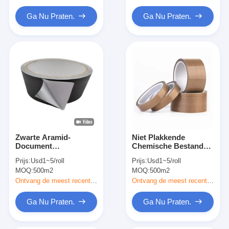
Document
Ga Nu Praten.
Ga Nu Praten.
Zwarte Aramid-
Niet Plakkende
Document
Chemische Bestand
Zelfklevende
PTFE-Doekband
Prijs:
Usd1~5/roll
Prijs:
Usd1~5/roll
Isolatieband 0.10mm
0.05mm 0.13mm
MOQ:
500m2
MOQ:
500m2
3500mm
Ontvang de meest recente Prijs
Ontvang de meest recente Prijs
Ga Nu Praten.
Ga Nu Praten.