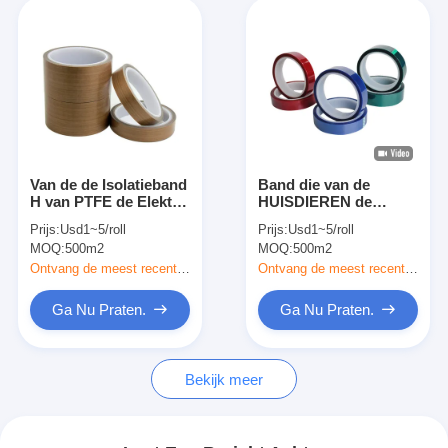
Van de de Isolatieband
Band die van de
H van PTFE de Elektro
HUISDIEREN de
Zelfklevende van het
Hittebestendige
Prijs:
Usd1~5/roll
Prijs:
Usd1~5/roll
de Rangsilicone
Elektroisolatie Sterkte
MOQ:
500m2
MOQ:
500m2
Plakband
van de Band de
Blauwe Transparante
Ontvang de meest recente Prijs
Ontvang de meest recente Prijs
Hoge Adhesie
verbinden
Ga Nu Praten.
Ga Nu Praten.
Bekijk meer