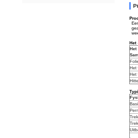
P
Pro
Een
gea
wee
Het
Het
Sam
Foli
Het 
Het 
Hitt
Typ
Fys
Bas
Per
Trek
Trek
Uitb