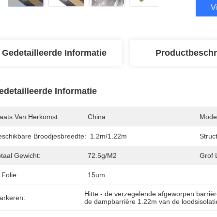
V
Gedetailleerde Informatie
Productbeschr
edetailleerde Informatie
laats Van Herkomst
China
Mode
eschikbare Broodjesbreedte:
1.2m/1.22m
Struc
taal Gewicht:
72.5g/m2
Grof 
 Folie:
15um
Hitte - de verzegelende afgeworpen barriè
arkeren:
de dampbarrière 1.22m van de loodsisolati