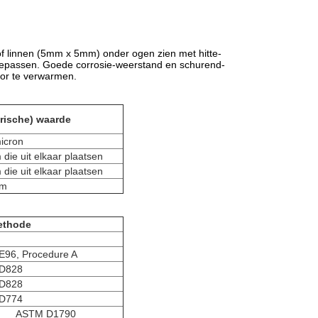
rof linnen (5mm x 5mm) onder ogen zien met hitte-
 toepassen. Goede corrosie-weerstand en schurend-
oor te verwarmen.
rische) waarde
icron
die uit elkaar plaatsen
die uit elkaar plaatsen
m
ethode
96, Procedure A
D828
D828
D774
ASTM D1790