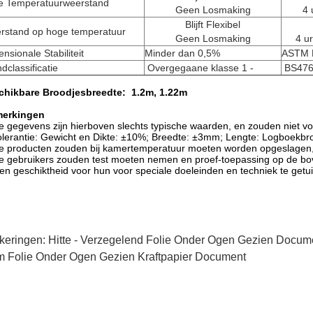
e Temperatuurweerstand
Geen Losmaking
4 
Blijft Flexibel
rstand op hoge temperatuur
Geen Losmaking
4 u
nsionale Stabiliteit
Minder dan 0,5%
ASTM 
dclassificatie
Overgegaane klasse 1 -
BS476
chikbare Broodjesbreedte: 1.2m, 1.22m
erkingen
e gegevens zijn hierboven slechts typische waarden, en zouden niet vo
olerantie: Gewicht en Dikte: ±10%; Breedte: ±3mm; Lengte: Logboekb
e producten zouden bij kamertemperatuur moeten worden opgeslagen, 
e gebruikers zouden test moeten nemen en proef-toepassing op de b
n geschiktheid voor hun voor speciale doeleinden en techniek te getu
keringen:
Hitte - Verzegelend Folie Onder Ogen Gezien Docum
m Folie Onder Ogen Gezien Kraftpapier Document