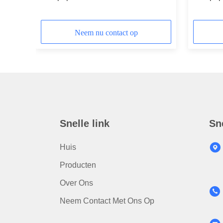
ière
Kraftpapier-Document Dampbarrière
werk be
van de 
Neem nu contact op
Snelle link
Sn
Huis
Producten
Over Ons
Neem Contact Met Ons Op