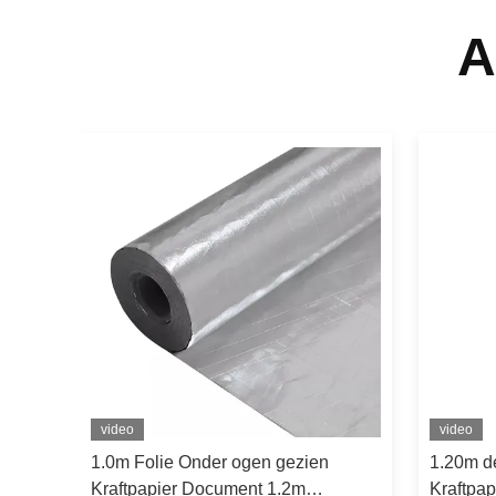
A
video
video
zien
1.0m Folie Onder ogen gezien
1.20m d
Kraftpapier Document 1.2m
Kraftpa