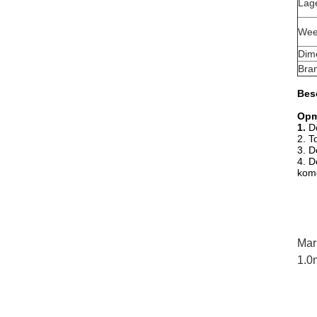
Lag
Wee
Dime
Bran
Bes
Opm
1.
D
2. T
3. D
4. D
kome
Mar
1.0