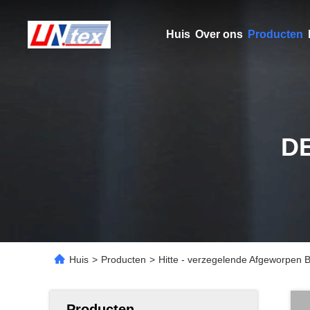
Huis
Over ons
Producten
D
Huis
>
Producten
>
Hitte - verzegelende Afgeworpen B
Producten