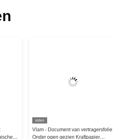
en
video
t
Vlam - Document van vertragersfolie
mische
Onder ogen gezien Kraftpapier