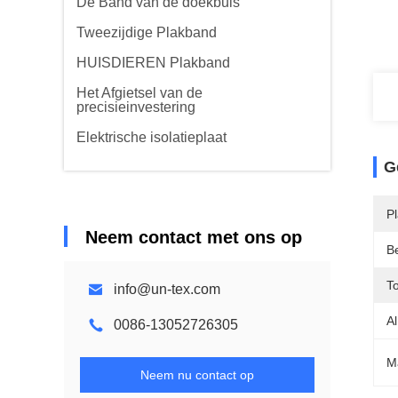
De Band van de doekbuis
Tweezijdige Plakband
HUISDIEREN Plakband
Het Afgietsel van de
precisieinvestering
Elektrische isolatieplaat
G
P
Neem contact met ons op
B
To
info@un-tex.com
Al
0086-13052726305
M
Neem nu contact op