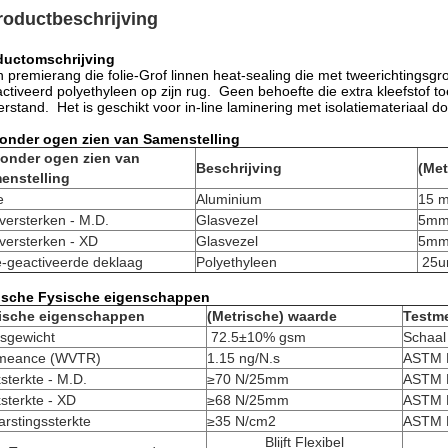
roductbeschrijving
ductomschrijving
 premierang die folie-Grof linnen heat-sealing die met tweerichtingsg
ctiveerd polyethyleen op zijn rug. Geen behoefte die extra kleefstof
rstand. Het is geschikt voor in-line laminering met isolatiemateriaal d
 onder ogen zien van Samenstelling
 onder ogen zien van
Beschrijving
(Met
enstelling
e
Aluminium
15 m
versterken - M.D.
Glasvezel
5mm 
versterken - XD
Glasvezel
5mm 
e-geactiveerde deklaag
Polyethyleen
25u
ische Fysische eigenschappen
ische eigenschappen
(Metrische) waarde
Testm
isgewicht
72.5±10% gsm
Schaal
meance (WVTR)
1.15 ng/N.s
ASTM E
sterkte - M.D.
≥70 N/25mm
ASTM 
sterkte - XD
≥68 N/25mm
ASTM 
arstingssterkte
≥35 N/cm2
ASTM 
Blijft Flexibel