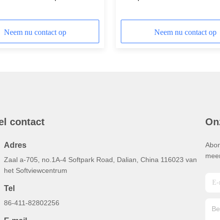
rekende Document Isolatie
Isolatie Tweezijdige Folie 
Dampbarrière
Neem nu contact op
Neem nu contact op
el contact
On
Adres
Abon
meer
Zaal a-705, no.1A-4 Softpark Road, Dalian, China 116023 van
het Softviewcentrum
Tel
86-411-82802256