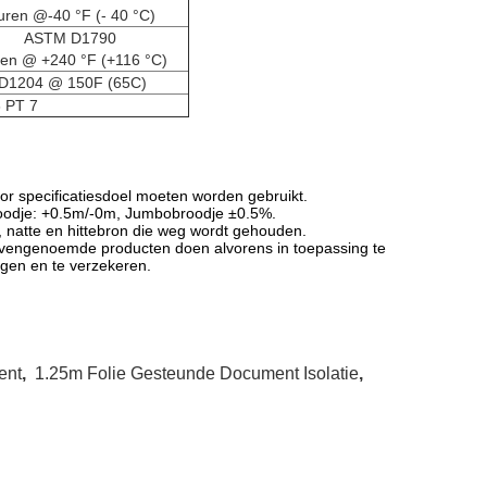
uren @-40 °F (- 40 °C)
ASTM D1790
ren @ +240 °F (+116 °C)
D1204 @ 150F (65C)
 PT 7
or specificatiesdoel moeten worden gebruikt.
roodje: +0.5m/-0m, Jumbobroodje ±0.5%.
natte en hittebron die weg wordt gehouden.
ovengenoemde producten doen alvorens in toepassing te
igen en te verzekeren.
ent
,
1.25m Folie Gesteunde Document Isolatie
,