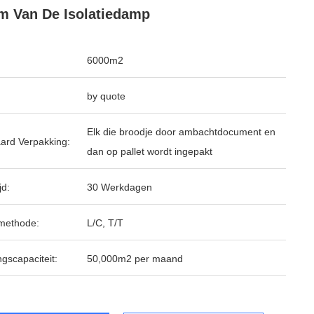
m Van De Isolatiedamp
6000m2
by quote
Elk die broodje door ambachtdocument en
ard Verpakking:
dan op pallet wordt ingepakt
jd:
30 Werkdagen
methode:
L/C, T/T
ngscapaciteit:
50,000m2 per maand