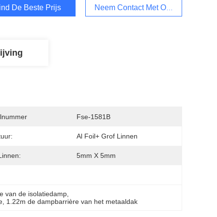
ind De Beste Prijs
Neem Contact Met Ons Op
ijving
lnummer
Fse-1581B
tuur:
Al Foil+ Grof Linnen
Linnen:
5mm X 5mm
re van de isolatiedamp
, 
e
, 
1.22m de dampbarrière van het metaaldak