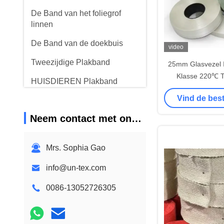
De Band van het foliegrof
linnen
De Band van de doekbuis
video
Tweezijdige Plakband
25mm Glasvezel I
Klasse 220℃ 
HUISDIEREN Plakband
Waar
Vind de best
Het Afgietsel van de
precisieinvestering
Neem contact met ons op
Elektrische isolatieplaat
Mrs. Sophia Gao
info@un-tex.com
0086-13052726305