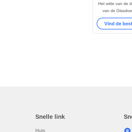
Het witte van de d
van de Glasdoek
Weefsel 1.
Vind de best
Snelle link
Sn
Huis