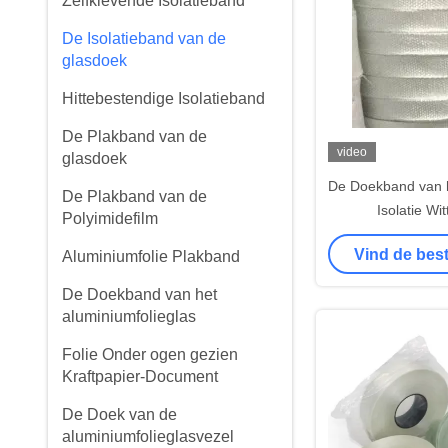
Zelfklevende Isolatieband
De Isolatieband van de
glasdoek
Hittebestendige Isolatieband
De Plakband van de
video
glasdoek
De Doekband van 
De Plakband van de
Isolatie Wi
Polyimidefilm
Vind de best
Aluminiumfolie Plakband
De Doekband van het
aluminiumfolieglas
Folie Onder ogen gezien
Kraftpapier-Document
De Doek van de
aluminiumfolieglasvezel