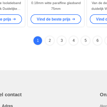
e Isolatieband
0.18mm witte paraffine glasband
Van de de
 Duidelijke
75mm
duidelijk 
5mm 38mm
Band d
e prijs
Vind de beste prijs
Vind d
Ther
1
2
3
4
5
6
el contact
On
Adres
Abon