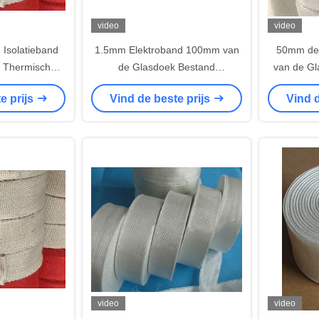
video
video
Isolatieband
1.5mm Elektroband 100mm van
50mm de 
k Thermische
de Glasdoek Bestand
van de Gl
m 550 Graad
Temperatuur
e prijs
Vind de beste prijs
Vind d
video
video