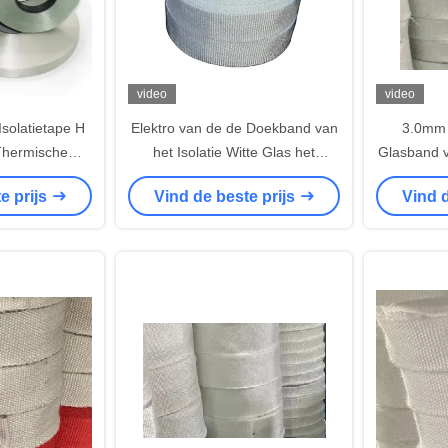
video
video
solatietape H
Elektro van de de Doekband van
3.0mm 
Thermische
het Isolatie Witte Glas het
Glasband 
de
Duidelijke Weefsel Thermische
temperatuu
e prijs
Vind de beste prijs
Vind d
Isolatie