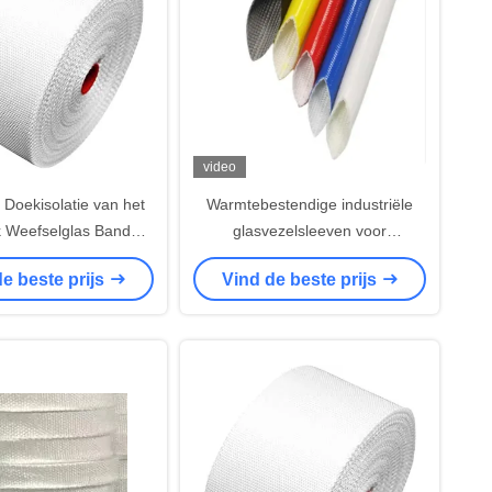
video
 Doekisolatie van het
Warmtebestendige industriële
jk Weefselglas Band
glasvezelsleeven voor
0mm Witte Paraffine
veeleisende elektrische
e beste prijs
Vind de beste prijs
omgevingen