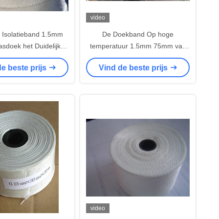
video
Isolatieband 1.5mm
De Doekband Op hoge
asdoek het Duidelijke
temperatuur 1.5mm 75mm van
Weven
de temperatuurweerstand
e beste prijs
Vind de beste prijs
video