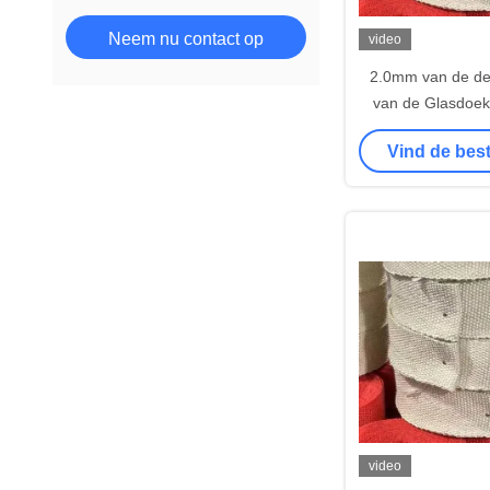
Neem nu contact op
video
2.0mm van de de 
van de Glasdoe
Isolatie 100m
Vind de best
video