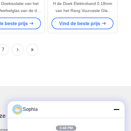
 Doekisolatie van het
H de Doek Elektroband 0.18mm
Weefselglas van de de
van het Rang Vuurvaste Glas
e Witte Paraffine
25mm Duidelijk Weefsel
e beste prijs
Vind de beste prijs
mische Isolatie
7
Sophia
ze nieuwsbrief
3:48 PM
neer u op onze nieuwsbrief voor kortingen en