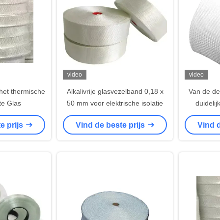
video
video
het thermische
Alkalivrije glasvezelband 0,18 x
Van de de
tte Glas
50 mm voor elektrische isolatie
duideli
0.18mm 10
e prijs
Vind de beste prijs
Vind d