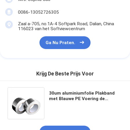
0086-13052726305
Zaal a-705, no.1A-4 Softpark Road, Dalian, China
116023 van het Softviewcentrum
Ga Nu Praten.
Krijg De Beste Prijs Voor
30um aluminiumfolie Plakband
met Blauwe PE Voering de
Toetredende en Verzegelende
Kanalisatie van HVAC