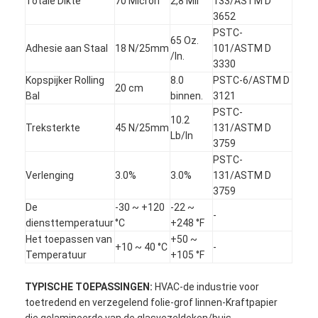
Totale Dikte
70 Micron
2,8 Mil
133/ASTM D
3652
PSTC-
65 Oz.
Adhesie aan Staal
18 N/25mm
101/ASTM D
/In.
3330
Kopspijker Rolling
8.0
PSTC-6/ASTM D
20 cm
Bal
binnen.
3121
PSTC-
10.2
Treksterkte
45 N/25mm
131/ASTM D
Lb/In
3759
PSTC-
Verlenging
3.0%
3.0%
131/ASTM D
3759
De
-30 ~ +120
-22 ~
-
diensttemperatuur
°C
+248 °F
Huis
Het toepassen van
+50 ~
+10 ~ 40 °C
-
Temperatuur
+105 °F
Producten
TYPISCHE TOEPASSINGEN:
HVAC-de industrie voor
Ongeveer ons
toetredend en verzegelend folie-grof linnen-Kraftpapier
die gelamineerde van de glasvezeldeken/buis