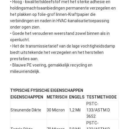
• Hoog - kwaliteitskleefstof met het sterke adhesie en
holdingsmachtsaanbiedingen permanente verzegelen en
het plakken op folie-grof linnen-Kraftpapier die
verbindingen en naden in HVAC-kanalisatietoepassing
onder ogen zien.
• Goede het verouderen weerstand zowel binnen als in
openlucht.
• Het de transmissietarief van de lage vochtigheidsdamp
biedt uitstekende het verzegelen en het herstellen
prestaties aan.
• Blauwe PE voering, gemakkelijk recycling en
milieuvriendelijk.
TYPISCHE FYSISCHE EIGENSCHAPPEN
EIGENSCHAPPEN
METRISCH
ENGELS
TESTMETHODE
PSTC-
Steunende Dikte
30 Micron
1,2 Mil
133/ASTM D
3652
PSTC-