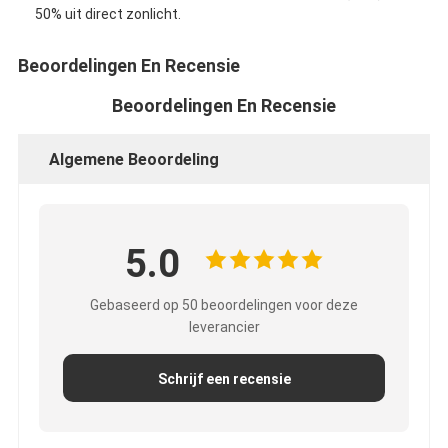
De Doekband van het aluminiumfolieglas
50% uit direct zonlicht.
Folie Onder ogen gezien Kraftpapier-Document
Beoordelingen En Recensie
De Doek van de aluminiumfolieglasvezel
Beoordelingen En Recensie
De Band van het foliegrof linnen
Algemene Beoordeling
De Band van de doekbuis
Tweezijdige Plakband
5.0
HUISDIEREN Plakband
Gebaseerd op 50 beoordelingen voor deze
Het Afgietsel van de precisieinvestering
leverancier
Elektrische isolatieplaat
Schrijf een recensie