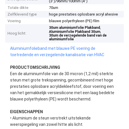
(3“)/96mm/100mm (4“)
Totale dikte
70um
Zelfklevend type
hoge prestaties oplosbare acryl ahesive
Voering
blauwe polyethyleen (PE) film
,
30um aluminiumfolie Plakband
,
Aluminiumfolie Plakband 30um
Hoog licht:
30um de verzegelende band van de
aluminiumfolie
Aluminiumfolieband met blauwe PE voering de
toetredende en verzegelende kanalisatie van HVAC
PRODUCTOMSCHRIJVING
Een de aluminiumfolie van de 30 micron (1,2 mil) sterkte
steun met grote trekspanning, gecombineerd met hoge
prestaties oplosbare acryldiekleefstof, door voering een
van het gemakkelijk-versiesilicone met een laag bedekte
blauwe polyethyleen (PE) wordt beschermd.
EIGENSCHAPPEN
• Aluminium de steun verstrekt uitstekende
weerspiegeling van zowel hitte als licht.