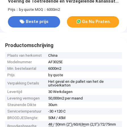
Voering de Toetredende en Verzegelende Kanalisatie
van HVAC
Prijs：by quote
MOQ：6000m2
Beste prijs
Ga Nu Praten.
Productomschrijving
Plaats van herkomst
China
Modelnummer
AF3025E
Min. bestelaantal
6000m2
Prijs
by quote
Het geval en de pallet van het de
Verpakking Details
uitvoerkarton
Levertijd
30 Werkdagen
Levering vermogen
50,000m2 per maand
Steunende Dikte
30um
Servicetemperatuur
-30 +120 C
BROODJESlengte:
50M / 45M
48 / 50mm (2“)/60/63mm (2,5“)/72/75mm
Broodjesbreedte: