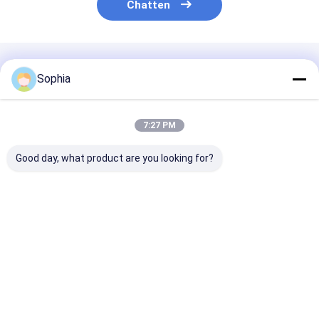
Chatten
Geadviseerde Producten
Sophia
7:27 PM
Good day, what product are you looking for?
Hoogwaardige
Aluminiumfolietape
Aluminiumfoli
aluminium folie tape.
gebruikt voor
Oplosmiddel A
Hitte- en
bevestiging,
en rubberharsl
vochtbestendige
afscherming,
voor HVAC-
afdichting en
Beste prijs
Beste prijs
Beste pri
afdichting.
bescherming
Thuis
Ongeveer
Contacteer
Desktop