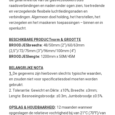
Fabrieksreis
raadsverbindingen en naden onder ogen zien; toetredende
en verzegelende flexibele luchtleidingsnaden en
Kwaliteitscontrole
verbindingen. Algemeen doel holding, het herstellen, het
verzegelen en het maskeren toepassingen – binnen en in
Contacteer ons
openlucht.
BESCHIKBARE PRODUCTvorm & GROOTTE
BROODJESbreedte:
48/50mm (2“)/60/63mm
Zelfklevende Isolatieband
(2,5“)/72/75mm (3“)/96mm/100mm (4“)
BROODJESlengte:
1200mm x 50M/45M
De Isolatieband van de glasdoek
BELANGRIJKE NOTA
Hittebestendige Isolatieband
1.
De gegevens zijn hierboven slechts typische waarden,
en zouden niet voor specificatiesdoel moeten worden
De Plakband van de glasdoek
gebruikt.
2. Tolerantie: Gewicht en Dikte: ±10%; Breedte: ±3mm;
De Plakband van de Polyimidefilm
Lengte: Besnoeiingsbroodje: ±0.3m, Jumbobroodje ±0.5%.
Aluminiumfolie Plakband
OPSLAG & HOUDBAARHEID
:
12 maanden wanneer
opgeslagen de relatieve vochtigheid bij van 21°C (70°F)/van