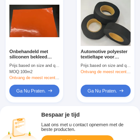
Onbehandeld met
Automotive polyester
siliconen bekleed
textieltape voor
glasvezelstof voor
bescherming van
Prijs:
based on size and quantity
Prijs:
based on size and quantity
flexibele thermische
kabelbomen
MOQ:
100m2
Ontvang de meest recente Prijs
isolatie
Ontvang de meest recente Prijs
Ga Nu Praten.
Ga Nu Praten.
Bespaar je tijd
Laat ons met u contact opnemen met de
beste producten.