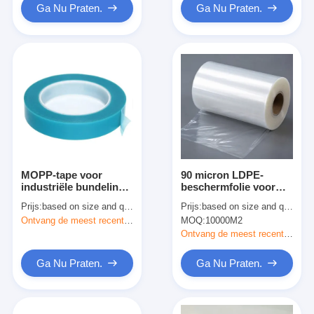
Ga Nu Praten.
Ga Nu Praten.
MOPP-tape voor
90 micron LDPE-
industriële bundeling
beschermfolie voor
en
metalen platen met
Prijs:
based on size and quantity
Prijs:
based on size and quantity
transportbevestiging
acrylkleefstof
Ontvang de meest recente Prijs
MOQ:
10000M2
Ontvang de meest recente Prijs
Ga Nu Praten.
Ga Nu Praten.