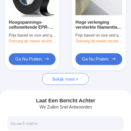
Fabrieksreis
Kwaliteitscontrole
Hoogspannings-
Hoge verlenging
zelfsmeltende EPR-
versterkte filamenttape
Contacteer ons
rubberisolatietape
23% verlenging PET-
Prijs:
based on size and quantity
Prijs:
based on size and quantity
voor het verbinden
kunststofvezel
Ontvang de meest recente Prijs
Ontvang de meest recente Prijs
van kabels
versterkt
Zelfklevende Isolatieband
Ga Nu Praten.
Ga Nu Praten.
De Isolatieband van de glasdoek
Bekijk meer
Hittebestendige Isolatieband
De Plakband van de glasdoek
Laat Een Bericht Achter
We Zullen Snel Antwoorden
De Plakband van de Polyimidefilm
Aluminiumfolie Plakband