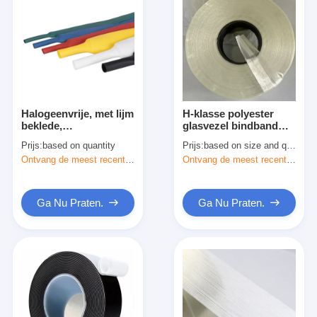
Halogeenvrije, met lijm
H-klasse polyester
beklede,
glasvezel bindband
warmtekrimpbare
hars geïmpregneerd
Prijs:
based on quantity
Prijs:
based on size and quantity
buis, vlamvertragend,
Ontvang de meest recente Prijs
Ontvang de meest recente Prijs
waterdicht
Ga Nu Praten.
Ga Nu Praten.
Huis
Producten
Ongeveer ons