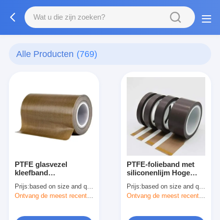
Alle Producten
(769)
PTFE glasvezel
PTFE-folieband met
kleefband
siliconenlijm Hoge
Hoogtemperatuur
temperatuur
Prijs:
based on size and quantity
Prijs:
based on size and quantity
PTFE beklede
lossingsband
Ontvang de meest recente Prijs
Ontvang de meest recente Prijs
glasvezel band