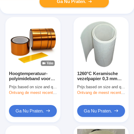
Ga Nu Praten.
Hoogtemperatuur-
1260°C Keramische
polyimideband voor
vezelpapier 0,3 mm
elektrische isolatie
Hoge-temperatuur
Prijs:
based on size and quantity
Prijs:
based on size and quantity
isolatiemateriaal
Ontvang de meest recente Prijs
Ontvang de meest recente Prijs
Ga Nu Praten.
Ga Nu Praten.