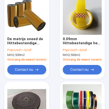
De matrijs sneed de
0.09mm
Hittebestendige
Hittebestendige het
Band van de
HUISDIEREN Plakband
Prijs:
Usd1~5/roll
Prijs:
Usd1~5/roll
Rangpolyimide van de
Op hoge temperatuur
MOQ:
500m2
MOQ:
500m2
Isolatieband H
van de Isolatieband
Ontvang de meest recente Prijs
Ontvang de meest recente Prij
Contact nu
Contact nu
Huis
Producten
Ongeveer ons