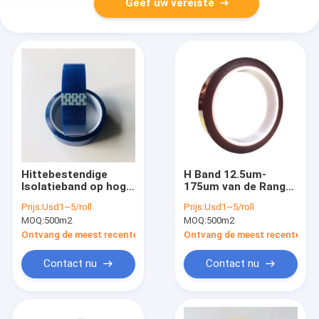
Geef uw vereiste
Hittebestendige
H Band 12.5um-
Isolatieband op hoge
175um van de Rang
temperatuur
de Hittebestendige
Prijs:
Usd1~5/roll
Prijs:
Usd1~5/roll
Isolatie
MOQ:
500m2
MOQ:
500m2
Ontvang de meest recente Prijs
Ontvang de meest recente Prij
Contact nu
Contact nu