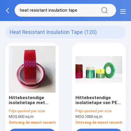
Heat Resistant Insulation Tape
(120)
Hittebestendige
Hittebestendige
isolatietape met
isolatietape van PET-
hoge hechting op
folie voor moeilijk te
Prijs:
quoted per size
Prijs:
quoted per size
staal ≥4N/25 mm
plakken
MOQ:
600 sq.m
MOQ:
1000 sq.m
siliconenpapier
Ontvang de meest recente Prijs
Ontvang de meest recente Prij