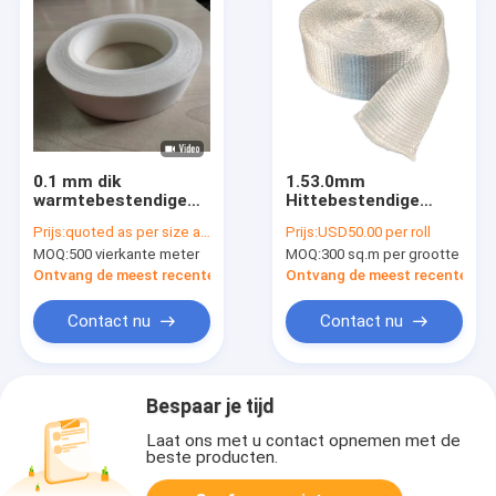
0.1 mm dik
1.53.0mm
warmtebestendige
Hittebestendige
isolatieband voor
Isolatieband
Prijs:
quoted as per size and quantity
Prijs:
USD50.00 per roll
extreme
25mm100mm 30m de
MOQ:
500 vierkante meter
MOQ:
300 sq.m per grootte
temperaturen met
Band van de
aramidepapier
Glasvezeldoek
Ontvang de meest recente Prijs
Ontvang de meest recente Prij
Contact nu
Contact nu
Bespaar je tijd
Laat ons met u contact opnemen met de
beste producten.