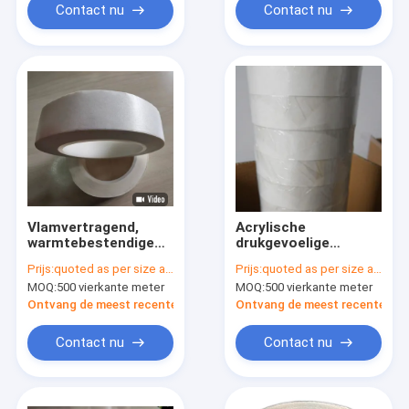
Contact nu
Contact nu
Vlamvertragend,
Acrylische
warmtebestendige
drukgevoelige
isolatieband met
heatsubstantiele
Prijs:
quoted as per size and quantity
Prijs:
quoted as per size and quantity
BDV≥1,8KV en 0,10
isolatietape van
MOQ:
500 vierkante meter
MOQ:
500 vierkante meter
mm Dikte
klasse F 10 mm-980
aramidpapierbanden
mm
Ontvang de meest recente Prijs
Ontvang de meest recente Prij
Contact nu
Contact nu