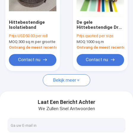
Fabrieksreis
Kwaliteitscontrole
Hittebestendige
De gele
Isolatieband
Hittebestendige Druk
Contacteer ons
van het de
Prijs:
USD50.00 per roll
Prijs:
quoted per size
Bandsilicone van het
MOQ:
300 sq.m per grootte
MOQ:
1000 sq.m
Isolatiehuisdier -
gevoelige
Ontvang de meest recente Prijs
Ontvang de meest recente Prij
Zelfklevende BDV
5KV
Zelfklevende Isolatieband
Contact nu
Contact nu
De Isolatieband van de glasdoek
Bekijk meer
Hittebestendige Isolatieband
De Plakband van de glasdoek
Laat Een Bericht Achter
We Zullen Snel Antwoorden
De Plakband van de Polyimidefilm
Aluminiumfolie Plakband