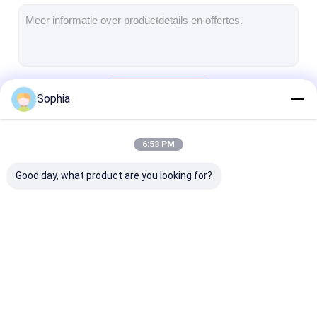
De Doekband van het aluminiumfolieglas
Folie Onder ogen gezien Kraftpapier-Document
De Doek van de aluminiumfolieglasvezel
Doorgaan
Sophia
De Band van het foliegrof linnen
De Band van de doekbuis
6:53 PM
Onze Categorieën
Tweezijdige Plakband
Good day, what product are you looking for?
HUISDIEREN Plakband
Het Afgietsel van de precisieinvestering
Elektrische isolatieplaat
Zelfklevende
De Isolatieband van
Hittebestendi
Isolatieband
de glasdoek
Isolatieband