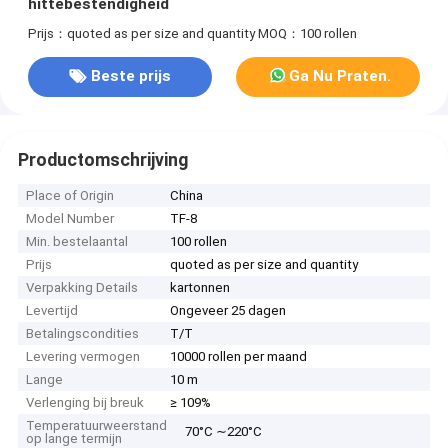
hittebestendigheid
Prijs：quoted as per size and quantity
MOQ：100 rollen
Beste prijs
Ga Nu Praten.
Productomschrijving
Place of Origin
China
Model Number
TF-8
Min. bestelaantal
100 rollen
Prijs
quoted as per size and quantity
Verpakking Details
kartonnen
Levertijd
Ongeveer 25 dagen
Betalingscondities
T/T
Levering vermogen
10000 rollen per maand
Lange
10 m
Verlenging bij breuk
≥ 109%
Temperatuurweerstand
70°C ∼220°C
op lange termijn