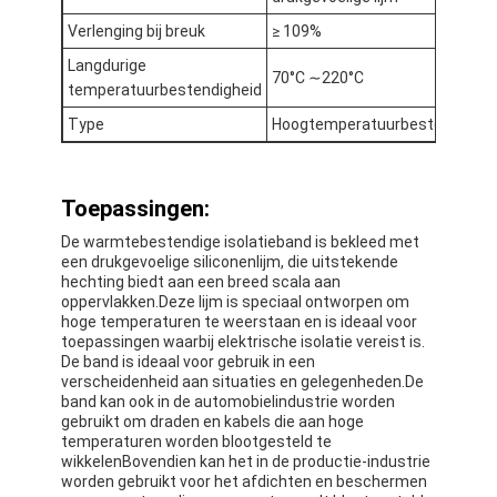
Fabrieksreis
Verlenging bij breuk
≥ 109%
Langdurige
Kwaliteitscontrole
70°C ∼220°C
temperatuurbestendigheid
Contacteer ons
Type
Hoogtemperatuurbestendighei
Toepassingen:
Zelfklevende Isolatieband
De warmtebestendige isolatieband is bekleed met
een drukgevoelige siliconenlijm, die uitstekende
De Isolatieband van de glasdoek
hechting biedt aan een breed scala aan
oppervlakken.Deze lijm is speciaal ontworpen om
Hittebestendige Isolatieband
hoge temperaturen te weerstaan en is ideaal voor
toepassingen waarbij elektrische isolatie vereist is.
De band is ideaal voor gebruik in een
De Plakband van de glasdoek
verscheidenheid aan situaties en gelegenheden.De
band kan ook in de automobielindustrie worden
De Plakband van de Polyimidefilm
gebruikt om draden en kabels die aan hoge
temperaturen worden blootgesteld te
Aluminiumfolie Plakband
wikkelenBovendien kan het in de productie-industrie
worden gebruikt voor het afdichten en beschermen