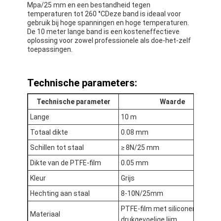
Mpa/25 mm en een bestandheid tegen
temperaturen tot 260 °CDeze band is ideaal voor
gebruik bij hoge spanningen en hoge temperaturen.
De 10 meter lange band is een kosteneffectieve
oplossing voor zowel professionele als doe-het-zelf
toepassingen.
Technische parameters:
Technische parameter
Waarde
Lange
10 m
Totaal dikte
0.08 mm
Schillen tot staal
≥ 8N/25 mm
Dikte van de PTFE-film
0.05 mm
Huis
Kleur
Grijs
Producten
Hechting aan staal
8-10N/25mm
Ongeveer ons
PTFE-film met siliconen
Materiaal
drukgevoelige lijm