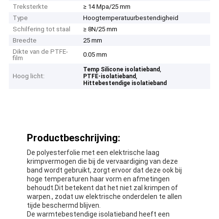
Treksterkte
≥ 14 Mpa/25 mm
Type
Hoogtemperatuurbestendigheid
Schilfering tot staal
≥ 8N/25 mm
Breedte
25 mm
Dikte van de PTFE-
0.05 mm
film
,
Temp Silicone isolatieband
Hoog licht:
,
PTFE-isolatieband
Hittebestendige isolatieband
Productbeschrijving:
De polyesterfolie met een elektrische laag
krimpvermogen die bij de vervaardiging van deze
band wordt gebruikt, zorgt ervoor dat deze ook bij
hoge temperaturen haar vorm en afmetingen
behoudt.Dit betekent dat het niet zal krimpen of
warpen., zodat uw elektrische onderdelen te allen
tijde beschermd blijven.
De warmtebestendige isolatieband heeft een