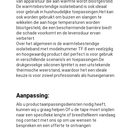
van apparatuur die aan warmte wordt blootgesteld.
De Doekband van het aluminiumfolieglas
De warmtebestendige isolatieband is ook ideaal
voor gebruik in huishoudelijke toepassingen.Het kan
Folie Onder ogen gezien Kraftpapier-Document
ook worden gebruikt om buizen en slangen te
wikkelen die aan hoge temperaturen worden
blootgesteld, die een beschermende barrière biedt
De Doek van de aluminiumfolieglasvezel
die schade voorkomt en de levensduur ervan
verbetert.
De Band van het foliegrof linnen
Over het algemeen is de warmtebestendige
isolatieband met modelnummer TF-8 een veelzijdig
en hoogwaardig product dat perfect is voor gebruik
De Band van de doekbuis
in verschillende scenario's en toepassingen.De
drukgevoelige siliconen lijmHet is een uitstekende
Tweezijdige Plakband
thermische weerstand, waardoor het een ideale
keuze is voor zowel professionals als huiseigenaren.
HUISDIEREN Plakband
Aanpassing:
Het Afgietsel van de precisieinvestering
Als u productaanpassingsdiensten nodig heeft,
Elektrische isolatieplaat
kunnen wij u graag helpen.Of u de tape moet snijden
naar een specifieke lengte of breedteNeem vandaag
nog contact met ons op om uw wensen te
bespreken en een offerte te ontvangen.