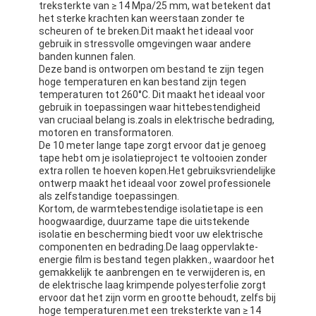
treksterkte van ≥ 14 Mpa/25 mm, wat betekent dat
het sterke krachten kan weerstaan zonder te
scheuren of te breken.Dit maakt het ideaal voor
gebruik in stressvolle omgevingen waar andere
banden kunnen falen.
Deze band is ontworpen om bestand te zijn tegen
hoge temperaturen en kan bestand zijn tegen
temperaturen tot 260°C. Dit maakt het ideaal voor
gebruik in toepassingen waar hittebestendigheid
van cruciaal belang is.zoals in elektrische bedrading,
motoren en transformatoren.
De 10 meter lange tape zorgt ervoor dat je genoeg
tape hebt om je isolatieproject te voltooien zonder
extra rollen te hoeven kopen.Het gebruiksvriendelijke
ontwerp maakt het ideaal voor zowel professionele
als zelfstandige toepassingen.
Kortom, de warmtebestendige isolatietape is een
hoogwaardige, duurzame tape die uitstekende
isolatie en bescherming biedt voor uw elektrische
componenten en bedrading.De laag oppervlakte-
energie film is bestand tegen plakken., waardoor het
gemakkelijk te aanbrengen en te verwijderen is, en
de elektrische laag krimpende polyesterfolie zorgt
ervoor dat het zijn vorm en grootte behoudt, zelfs bij
hoge temperaturen.met een treksterkte van ≥ 14