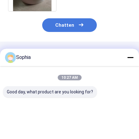
aramidepapier
Chatten
Geadviseerde Producten
Sophia
10:27 AM
Good day, what product are you looking for?
F-klasse
Vulcanisatie Nylon
Keramische
aramidevezel
Uithardingstape
vezeldoekdraa
papiertape
Nylon 66 0,31 mm
versterkt met 
Hittebestendige tape
dikte
dikte van 2 ~ 
Beste prijs
Beste prijs
Beste pri