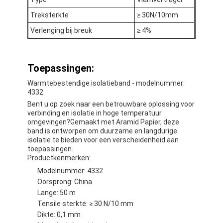
De Doekband van het aluminiumfolieglas
Treksterkte
≥ 30N/10mm
Folie Onder ogen gezien Kraftpapier-Document
Verlenging bij breuk
≥ 4%
De Doek van de aluminiumfolieglasvezel
Toepassingen:
De Band van het foliegrof linnen
Warmtebestendige isolatieband - modelnummer:
4332
De Band van de doekbuis
Bent u op zoek naar een betrouwbare oplossing voor
verbinding en isolatie in hoge temperatuur
Tweezijdige Plakband
omgevingen?Gemaakt met Aramid Papier, deze
band is ontworpen om duurzame en langdurige
HUISDIEREN Plakband
isolatie te bieden voor een verscheidenheid aan
toepassingen.
Productkenmerken:
Het Afgietsel van de precisieinvestering
Modelnummer: 4332
Oorsprong: China
Elektrische isolatieplaat
Lange: 50 m
Tensile sterkte: ≥ 30 N/10 mm
Dikte: 0,1 mm