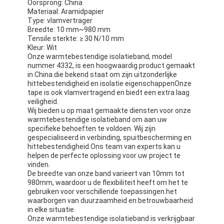
Oorsprong: China
Materiaal: Aramidpapier
Type: vlamvertrager
Breedte: 10 mm~980 mm
Tensile sterkte: ≥ 30 N/10 mm
Kleur: Wit
Onze warmtebestendige isolatieband, model
nummer 4332, is een hoogwaardig product gemaakt
in China.die bekend staat om zijn uitzonderlijke
hittebestendigheid en isolatie eigenschappenOnze
tape is ook vlamvertragend en biedt een extra laag
veiligheid.
Wij bieden u op maat gemaakte diensten voor onze
warmtebestendige isolatieband om aan uw
specifieke behoeften te voldoen. Wij zijn
gespecialiseerd in verbinding, spuitbescherming en
hittebestendigheid.Ons team van experts kan u
helpen de perfecte oplossing voor uw project te
vinden.
De breedte van onze band varieert van 10mm tot
980mm, waardoor u de flexibiliteit heeft om het te
gebruiken voor verschillende toepassingen.het
waarborgen van duurzaamheid en betrouwbaarheid
in elke situatie.
Onze warmtebestendige isolatieband is verkrijgbaar