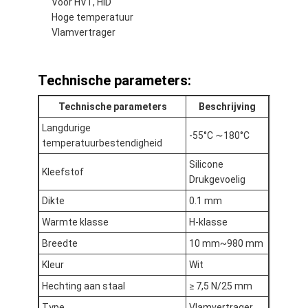
Voor HVT, HID
Fabrieksreis
Hoge temperatuur
Vlamvertrager
Kwaliteitscontrole
Contacteer ons
Technische parameters:
Technische parameters
Beschrijving
Langdurige
Zelfklevende Isolatieband
-55°C ∼180°C
temperatuurbestendigheid
Silicone
De Isolatieband van de glasdoek
Kleefstof
Drukgevoelig
Hittebestendige Isolatieband
Dikte
0.1 mm
Warmte klasse
H-klasse
De Plakband van de glasdoek
Breedte
10 mm~980 mm
De Plakband van de Polyimidefilm
Kleur
Wit
Aluminiumfolie Plakband
Hechting aan staal
≥ 7,5 N/25 mm
Type
Vlamvertrager