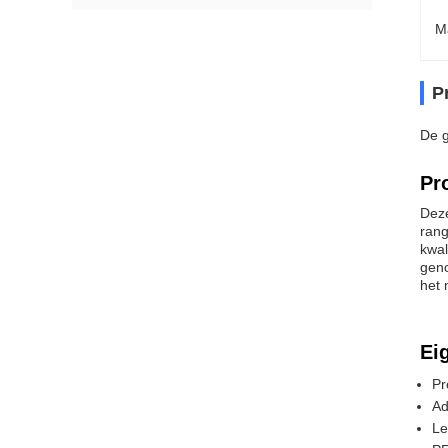
M
P
De g
Pr
Deze
rang
kwal
geno
het 
Ei
Pr
Ad
Le