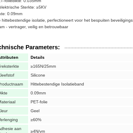
T-foliedikte: 0.035mm
ëlektrische Sterkte: ≥5KV
kte: 0.09mm
 hittebestendige isolatie, perfectioneert voor het bespuiten beveiliging
am - vertrager, veilig en betrouwbaar
chnische Parameters:
ttributen
Details
reksterkte
≥165N/25mm
leefstof
Silicone
Productnaam
Hittebestendige Isolatieband
ikte
0.09mm
ateriaal
PET-folie
leur
Geel
erlenging
≥60%
Adhesie aan
≥4N/vm