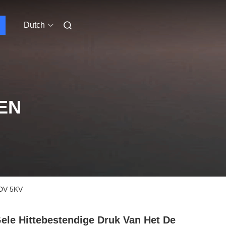
Dutch
EN
BDV 5KV
ele Hittebestendige Druk Van Het De