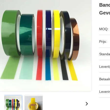
Band
Gevo
MOQ:
Prijs:
Standa
Leverti
Betaal
Leveri