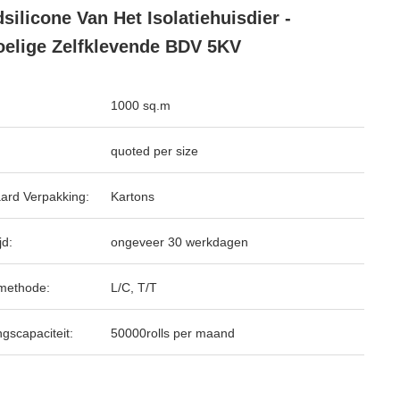
silicone Van Het Isolatiehuisdier -
elige Zelfklevende BDV 5KV
1000 sq.m
quoted per size
ard Verpakking:
Kartons
jd:
ongeveer 30 werkdagen
methode:
L/C, T/T
ngscapaciteit:
50000rolls per maand