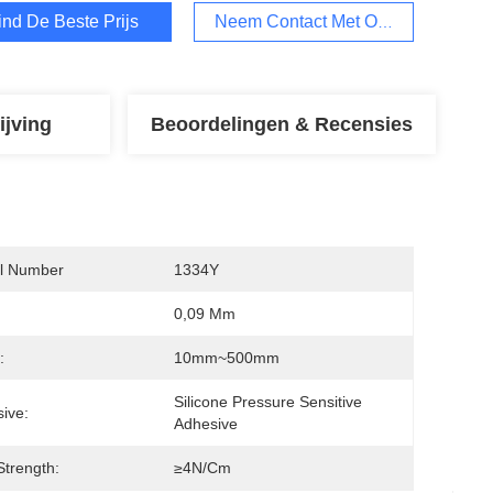
ind De Beste Prijs
Neem Contact Met Ons Op
ijving
Beoordelingen & Recensies
l Number
1334Y
0,09 Mm
:
10mm~500mm
Silicone Pressure Sensitive 
ive:
Adhesive
Strength:
≥4N/cm