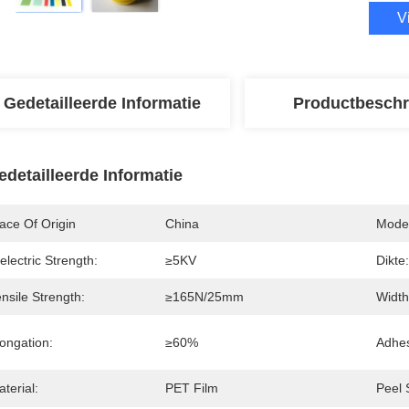
V
Gedetailleerde Informatie
Productbeschr
edetailleerde Informatie
ace Of Origin
China
Mode
electric Strength:
≥5KV
Dikte:
nsile Strength:
≥165N/25mm
Width
ongation:
≥60%
Adhes
terial:
PET Film
Peel 