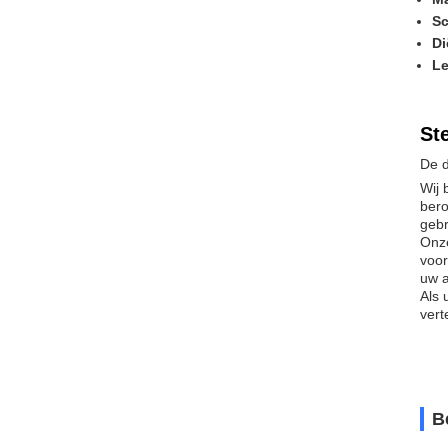
Sc
Di
Le
St
De d
Wij 
bero
gebr
Onze
voor
uw 
Als 
vert
B