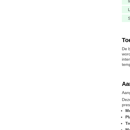
s
S
To
De b
word
inte
temp
Aa
Aang
Deze
pres
M
Pl
Tr
Ma