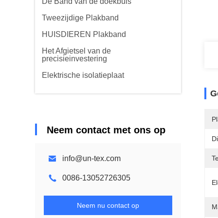
De Band van de doekbuis
Tweezijdige Plakband
HUISDIEREN Plakband
Het Afgietsel van de
precisieinvestering
Elektrische isolatieplaat
G
Pl
Neem contact met ons op
Di
info@un-tex.com
Te
0086-13052726305
El
Neem nu contact op
Ma