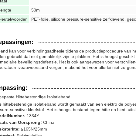
taal
Lengte
50m
leutelwoorden
PET-folie, silicone pressure-sensitive zelfklevend, ges
epassingen:
and kan voor verbindingsadhesie tijdens de productieprocedure van he
en gebruikt dat niet gemakkelijk zijn te plakken. Het is hoogst geschikt
rmediaire beveiligingsdefensie. Het is ook aangewezen voor verschill
eratuurniveauweerstand vergen; makend het voor allerlei niet-zo-gema
npassing:
epaste Hittebestendige Isolatieband
 hittebestendige isolatieband wordt gemaakt van een elektro de polyest
sure-sensitive kleefstof. Het is hoogst bestand tegen hitte en biedt uit
odelNumber:
1334Y
aats van Oorsprong:
China
eksterkte:
≥165N/25mm
teriaal:
Polyimidefilm