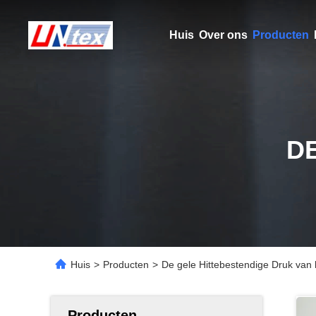
Huis
Over ons
Producten
D
Huis
>
Producten
>
De gele Hittebestendige Druk van 
Producten