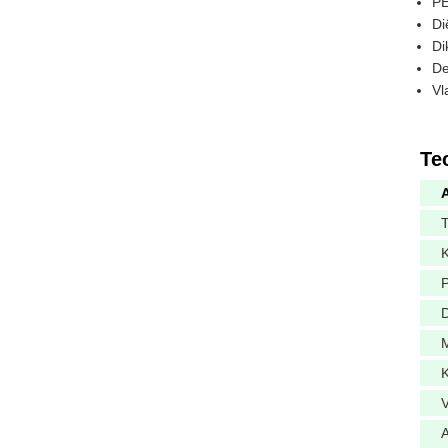
PE
Di
Di
De
Vl
Te
A
T
K
D
M
K
V