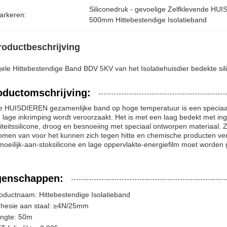
Siliconedruk - gevoelige Zelfklevende H
arkeren:
500mm Hittebestendige Isolatieband
roductbeschrijving
ele Hittebestendige Band BDV 5KV van het Isolatiehuisdier bedekte sili
oductomschrijving:
 HUISDIEREN gezamenlijke band op hoge temperatuur is een speciaal d
 lage inkrimping wordt veroorzaakt. Het is met een laag bedekt met ing
iteitssilicone, droog en besnoeiing met speciaal ontworpen materiaal
men van voor het kunnen zich tegen hitte en chemische producten ver
moeilijk-aan-stoksilicone en lage oppervlakte-energiefilm moet worden 
genschappen:
oductnaam: Hittebestendige Isolatieband
hesie aan staal: ≥4N/25mm
ngte: 50m