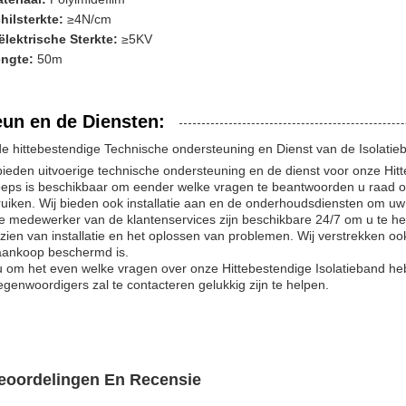
hilsterkte:
≥4N/cm
ëlektrische Sterkte:
≥5KV
ngte:
50m
eun en de Diensten:
e hittebestendige Technische ondersteuning en Dienst van de Isolatie
bieden uitvoerige technische ondersteuning en de dienst voor onze Hi
eps is beschikbaar om eender welke vragen te beantwoorden u raad o
uiken. Wij bieden ook installatie aan en de onderhoudsdiensten om uw 
 medewerker van de klantenservices zijn beschikbare 24/7 om u te hel
zien van installatie en het oplossen van problemen. Wij verstrekken oo
aankoop beschermd is.
u om het even welke vragen over onze Hittebestendige Isolatieband heb
egenwoordigers zal te contacteren gelukkig zijn te helpen.
eoordelingen En Recensie