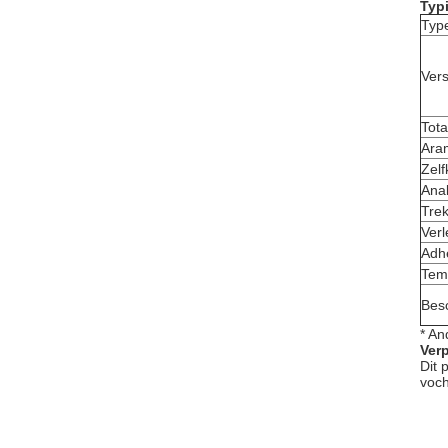
Typ
Typ
Vers
Tot
Ara
Zelf
Ana
Tre
Verl
Adh
Tem
Besc
* An
Ver
Dit 
voch