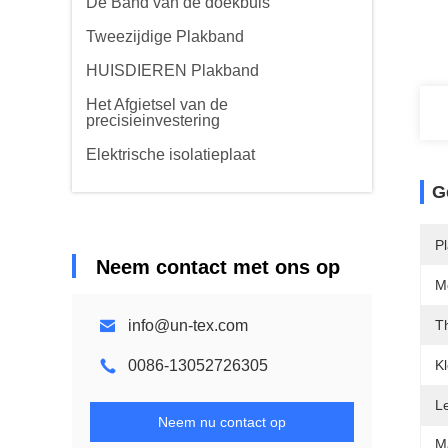
De Band van de doekbuis
Tweezijdige Plakband
HUISDIEREN Plakband
Het Afgietsel van de
precisieinvestering
Elektrische isolatieplaat
G
P
Neem contact met ons op
M
info@un-tex.com
Th
0086-13052726305
Kl
L
Neem nu contact op
M