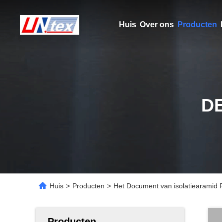
Huis
Over ons
Producten
D
Huis
>
Producten
>
Het Document van isolatiearami
Producten