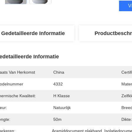
V
Gedetailleerde Informatie
Productbeschr
edetailleerde Informatie
laats Van Herkomst
China
Certif
odelnummer
4332
Mater
ermische Kwaliteit:
H Klasse
Zelfk
eur:
Natuurlijk
Breed
engte:
50m
Dikte:
arkeren:
Aramiddocument plakband
, 
Isolatiedocum