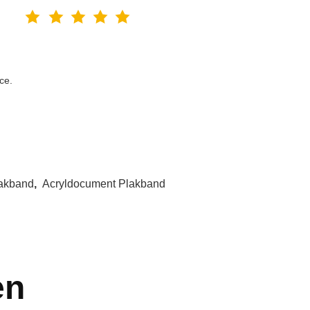
ce.
akband
,
Acryldocument Plakband
en