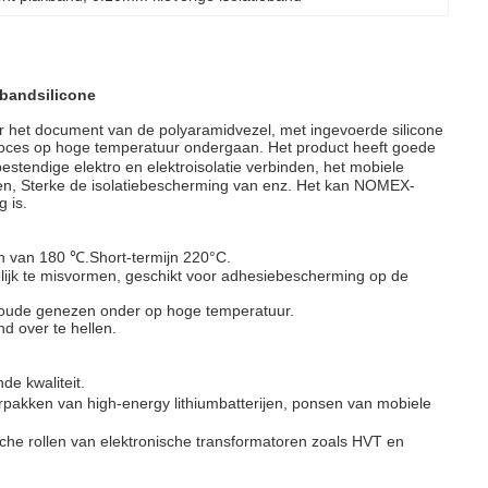
kbandsilicone
het document van de polyaramidvezel, met ingevoerde silicone
proces op hoge temperatuur ondergaan. Het product heeft goede
stendige elektro en elektroisolatie verbinden, het mobiele
nden, Sterke de isolatiebescherming van enz. Het kan NOMEX-
 is.
ijn van 180 ℃.Short-termijn 220°C.
ijk te misvormen, geschikt voor adhesiebescherming op de
t oude genezen onder op hoge temperatuur.
nd over te hellen.
de kwaliteit.
rpakken van high-energy lithiumbatterijen, ponsen van mobiele
sche rollen van elektronische transformatoren zoals HVT en