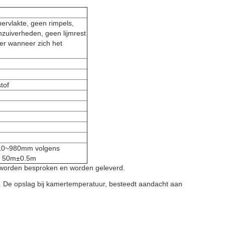
ervlakte, geen rimpels,
onzuiverheden, geen lijmrest
er wanneer zich het
tof
e 10~980mm volgens
te 50m±0.5m
n worden besproken en worden geleverd.
kt. De opslag bij kamertemperatuur, besteedt aandacht aan