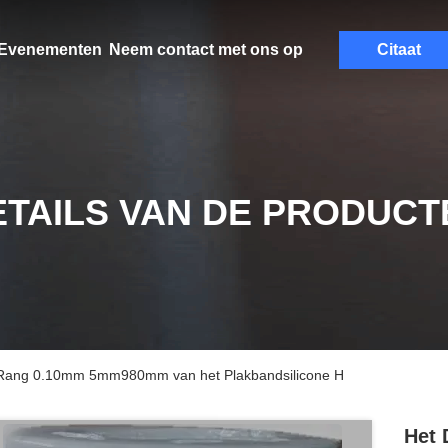
Evenementen
Neem contact met ons op
Citaat
ETAILS VAN DE PRODUCT
d Rang 0.10mm 5mm980mm van het Plakbandsilicone H
Het 