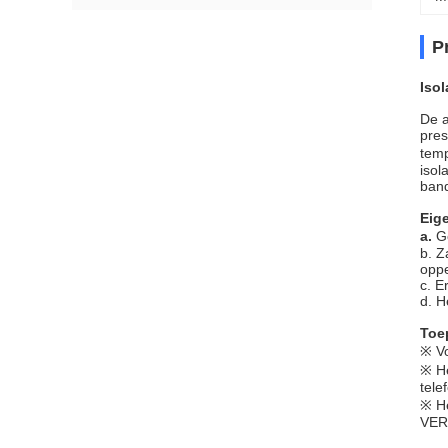
P
Iso
De a
pres
temp
isol
band
Eig
a.
G
b. Z
oppe
c. E
d. H
Toe
※ Vo
※ He
tele
※ He
VER