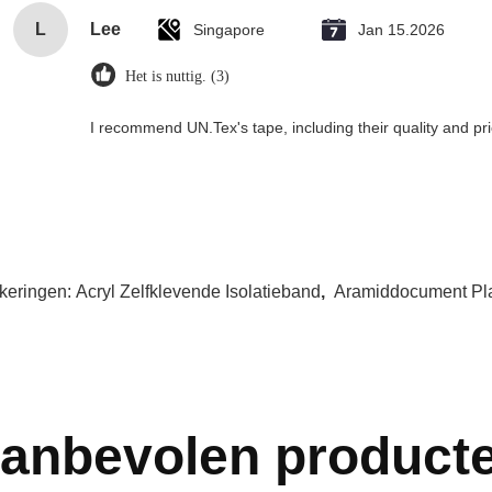
L
Lee
Singapore
Jan 15.2026
Het is nuttig. (3)
I recommend UN.Tex's tape, including their quality and pri
keringen:
Acryl Zelfklevende Isolatieband
,
Aramiddocument Pl
anbevolen product