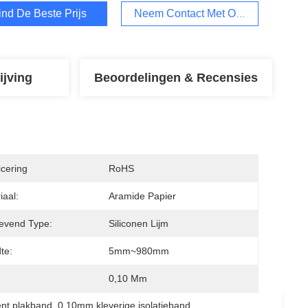
ind De Beste Prijs
Neem Contact Met Ons Op
ijving
Beoordelingen & Recensies
icering
RoHS
iaal:
Aramide Papier
levend Type:
Siliconen Lijm
te:
5mm~980mm
0,10 Mm
ent plakband
, 
0.10mm kleverige isolatieband