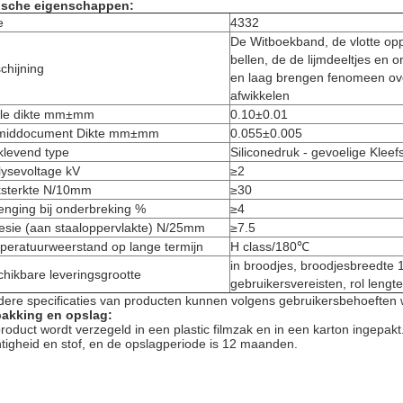
ische eigenschappen:
e
4332
De Witboekband, de vlotte opp
bellen, de de lijmdeeltjes en 
chijning
en laag brengen fenomeen ov
afwikkelen
ale dikte mm±mm
0.10±0.01
middocument Dikte mm±mm
0.055±0.005
klevend type
Siliconedruk - gevoelige Kleefs
lysevoltage kV
≥2
ksterkte N/10mm
≥30
enging bij onderbreking %
≥4
esie (aan staaloppervlakte) N/25mm
≥7.5
peratuurweerstand op lange termijn
H class/180℃
in broodjes, broodjesbreedt
hikbare leveringsgrootte
gebruikersvereisten, rol leng
dere specificaties van producten kunnen volgens gebruikersbehoefte
pakking en opslag:
product wordt verzegeld in een plastic filmzak en in een karton ingepa
tigheid en stof, en de opslagperiode is 12 maanden.