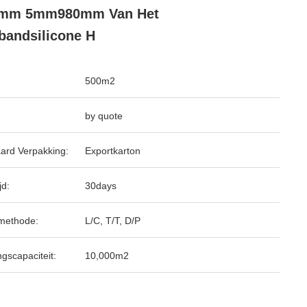
0mm 5mm980mm Van Het
bandsilicone H
500m2
by quote
ard Verpakking:
Exportkarton
jd:
30days
methode:
L/C, T/T, D/P
ngscapaciteit:
10,000m2