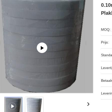
0.1
Plak
MOQ:
Prijs:
Standa
Leverti
Betaal
Leveri