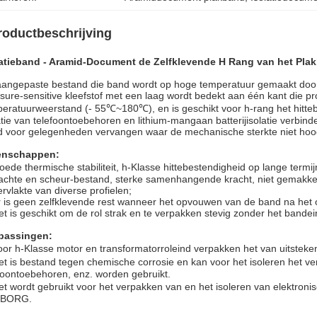
roductbeschrijving
latieband - Aramid-Document de Zelfklevende H Rang van het Pla
angepaste bestand die band wordt op hoge temperatuur gemaakt door 
sure-sensitive kleefstof met een laag wordt bedekt aan één kant die 
eratuurweerstand (- 55℃~180℃), en is geschikt voor h-rang het hittebe
atie van telefoontoebehoren en lithium-mangaan batterijisolatie verbi
 voor gelegenheden vervangen waar de mechanische sterkte niet hoog
enschappen:
oede thermische stabiliteit, h-Klasse hittebestendigheid op lange term
achte en scheur-bestand, sterke samenhangende kracht, niet gemakkel
rvlakte van diverse profielen;
r is geen zelfklevende rest wanneer het opvouwen van de band na he
et is geschikt om de rol strak en te verpakken stevig zonder het bandei
passingen:
or h-Klasse motor en transformatorroleind verpakken het van uitsteken
t is bestand tegen chemische corrosie en kan voor het isoleren het ve
foontoebehoren, enz. worden gebruikt.
t wordt gebruikt voor het verpakken van en het isoleren van elektroni
BORG.