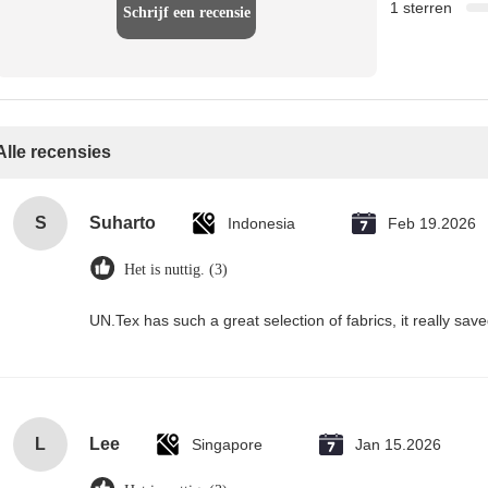
1 sterren
Schrijf een recensie
Alle recensies
S
Suharto
Indonesia
Feb 19.2026
Het is nuttig. (3)
UN.Tex has such a great selection of fabrics, it really sa
L
Lee
Singapore
Jan 15.2026