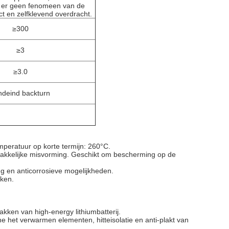
 er geen fenomeen van de
ct en zelfklevend overdracht.
≥300
≥3
≥3.0
deind backturn
peratuur op korte termijn: 260°C.
emakkelijke misvorming. Geschikt om bescherming op de
ing en anticorrosieve mogelijkheden.
kken.
akken van high-energy lithiumbatterij.
e het verwarmen elementen, hitteisolatie en anti-plakt van