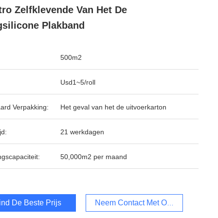
tro Zelfklevende Van Het De
silicone Plakband
500m2
Usd1~5/roll
ard Verpakking:
Het geval van het de uitvoerkarton
jd:
21 werkdagen
ngscapaciteit:
50,000m2 per maand
ind De Beste Prijs
Neem Contact Met Ons Op