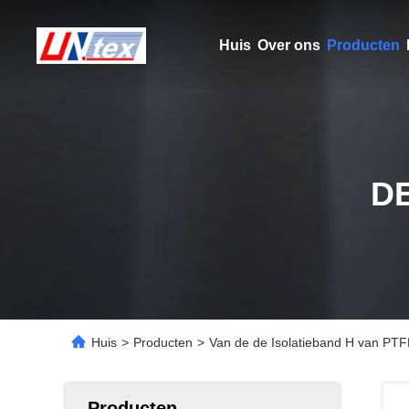
Huis
Over ons
Producten
D
Huis
>
Producten
>
Van de de Isolatieband H van PTF
Producten