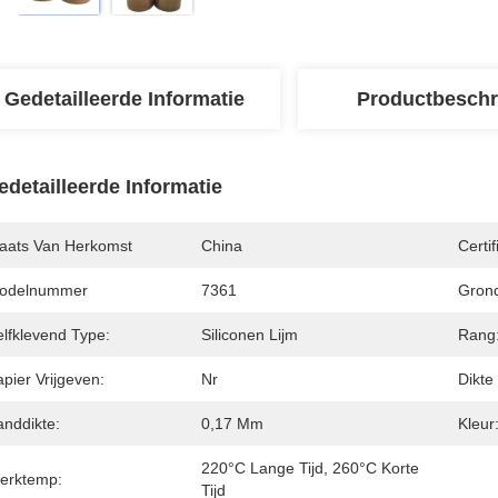
Gedetailleerde Informatie
Productbeschr
edetailleerde Informatie
laats Van Herkomst
China
Certif
odelnummer
7361
Grond
elfklevend Type:
Siliconen Lijm
Rang
pier Vrijgeven:
Nr
Dikte
anddikte:
0,17 Mm
Kleur
220°C Lange Tijd, 260°C Korte 
erktemp:
Tijd