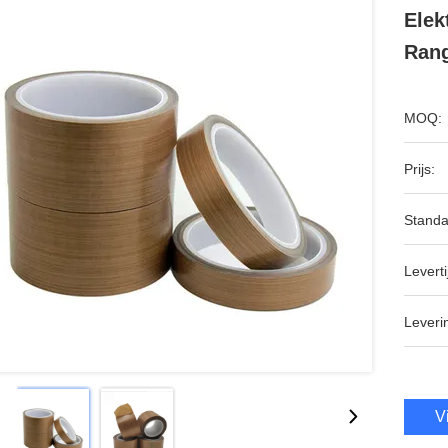
Elek
Rang
MOQ:
Prijs:
Standa
Leverti
Leveri
V