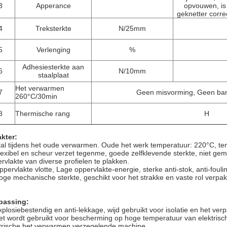
3
Apperance
opvouwen, is
geknetter corre
4
Treksterkte
N/25mm
5
Verlenging
%
Adhesiesterkte aan
6
N/10mm
staalplaat
Het verwarmen
7
Geen misvorming, Geen ban
260°C/30min
8
Thermische rang
H
kter:
tal tijdens het oude verwarmen. Oude het werk temperatuur: 220°C, tem
lexibel en scheur verzet tegenme, goede zelfklevende sterkte, niet g
rvlakte van diverse profielen te plakken.
ppervlakte vlotte, Lage oppervlakte-energie, sterke anti-stok, anti-foul
oge mechanische sterkte, geschikt voor het strakke en vaste rol verpa
passing:
xplosiebestendig en anti-lekkage, wijd gebruikt voor isolatie en het verp
et wordt gebruikt voor bescherming op hoge temperatuur van elektrisch
trische het verwarmen verzegelende machine.