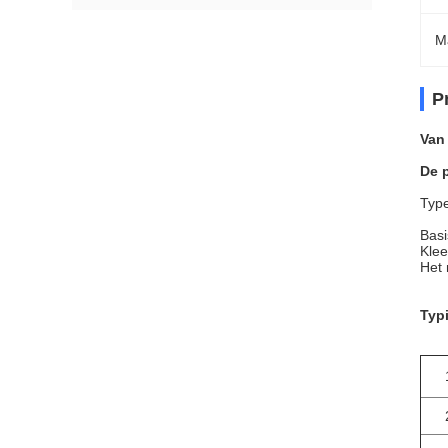
M
P
Van
De 
Typ
Basi
Klee
Het 
Typ