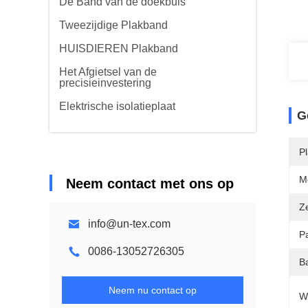
De Band van de doekbuis
Tweezijdige Plakband
HUISDIEREN Plakband
Het Afgietsel van de
precisieinvestering
Elektrische isolatieplaat
G
P
M
Neem contact met ons op
Z
info@un-tex.com
Pa
0086-13052726305
B
Neem nu contact op
W