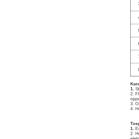
Kara
1.
S
2. F
oppe
3. O
4. H
Toe
1.
E
2. H
elek