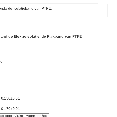
ende de Isolatieband van PTFE
, 
and de Elektroisolatie, de Plakband van PTFE
ld
0.130±0.01
0.170±0.01
otte oppervlakte, wanneer het