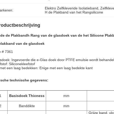
Elektro Zelfklevende Isolatieband
, 
Zelfklev
arkeren:
H de Plakband van het Rangsilicone
roductbeschrijving
 de de Plakbandh Rang van de glasdoek van de het Silicone Plakb
plakband van de glasdoek
e # 7361
sdoek: Ingevoerde die e-Glas doek door PTFE emulsie wordt behande
fstof: Siliconekleefstof
met een laag bedekken: Enige met een laag bedekte kant
ische technische gegevens:
1
Basisdoek Thicness
mm
2
Banddikte
mm
Grijze band, vl