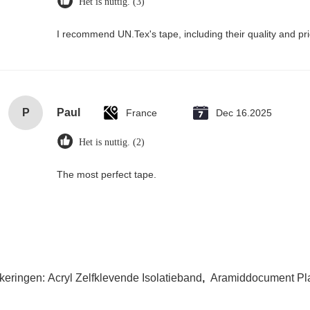
Het is nuttig. (3)
I recommend UN.Tex's tape, including their quality and pri
P
Paul
France
Dec 16.2025
Het is nuttig. (2)
The most perfect tape.
keringen:
Acryl Zelfklevende Isolatieband
,
Aramiddocument Pl