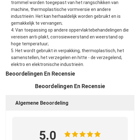
trommel worden toegepast van het rangschikken van
Fabrieksreis
machine, thermoplastische vormversie en andere
industrieën. Het kan herhaaldelijk worden gebruikt en is
Kwaliteitscontrole
gemakkelijk te vervangen;
4. Van toepassing op andere oppervlaktebehandelingen die
Contacteer ons
vereisen anti-plakt, corrosieweerstand en weerstand op
hoge temperatuur;
5. Het wordt gebruikt in verpakking, thermoplastisch, het
samenstellen, het verzegelen en hitte - de verzegelend,
Zelfklevende Isolatieband
elektro en elektronische industrieën.
Beoordelingen En Recensie
De Isolatieband van de glasdoek
Beoordelingen En Recensie
Hittebestendige Isolatieband
De Plakband van de glasdoek
Algemene Beoordeling
De Plakband van de Polyimidefilm
Aluminiumfolie Plakband
5.0