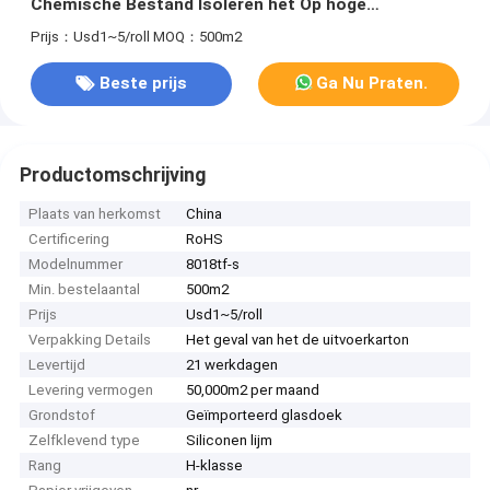
Chemische Bestand Isoleren het Op hoge
temperatuur
Prijs：Usd1~5/roll
MOQ：500m2
Beste prijs
Ga Nu Praten.
Productomschrijving
Plaats van herkomst
China
Certificering
RoHS
Modelnummer
8018tf-s
Min. bestelaantal
500m2
Prijs
Usd1~5/roll
Verpakking Details
Het geval van het de uitvoerkarton
Levertijd
21 werkdagen
Levering vermogen
50,000m2 per maand
Grondstof
Geïmporteerd glasdoek
Zelfklevend type
Siliconen lijm
Rang
H-klasse