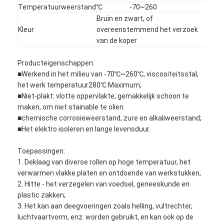
Temperatuurweerstand
℃
-70~260
Bruin en zwart, of
Kleur
overeenstemmend het verzoek
van de koper
Producteigenschappen:
■Werkend in het milieu van -70℃~260℃, viscositeitsstal,
het werk temperatuur280℃ Maximum;
■Niet-plakt: vlotte oppervlakte, gemakkelijk schoon te
maken, om niet stainable te olien.
■chemische corrosieweerstand, zure en alkaliweerstand;
■Het elektro isoleren en lange levensduur.
Toepassingen:
1. Deklaag van diverse rollen op hoge temperatuur, het
Huis
verwarmen vlakke platen en ontdoende van werkstukken;
2. Hitte - het verzegelen van voedsel, geneeskunde en
Producten
plastic zakken;
3. Het kan aan deegvoeringen zoals helling, vultrechter,
Ongeveer ons
luchtvaartvorm, enz. worden gebruikt, en kan ook op de