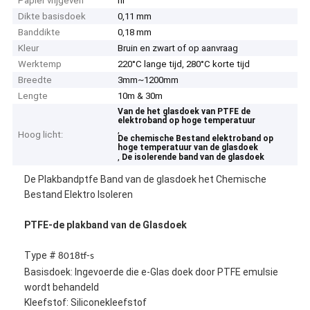
Papier vrijgeven
nr
Dikte basisdoek
0,11 mm
Banddikte
0,18 mm
Kleur
Bruin en zwart of op aanvraag
Werktemp
220°C lange tijd, 280°C korte tijd
Breedte
3mm~1200mm
Lengte
10m & 30m
Van de het glasdoek van PTFE de
elektroband op hoge temperatuur
,
Hoog licht:
De chemische Bestand elektroband op
hoge temperatuur van de glasdoek
,
De isolerende band van de glasdoek
De Plakbandptfe Band van de glasdoek het Chemische
Bestand Elektro Isoleren
PTFE-de plakband van de Glasdoek
Type #
8018tf-s
Basisdoek: Ingevoerde die e-Glas doek door PTFE emulsie
wordt behandeld
Kleefstof: Siliconekleefstof