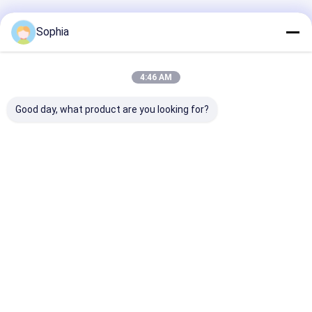
Geadviseerde Producten
Sophia
4:46 AM
Good day, what product are you looking for?
Professionele PTFE-
Vlamvertragende
Met glasvezel
tape voor het
PVC-tape
versterkte PT
afdichten van
Zelfdovende
tape -
pijpdraad – bestand
elektrische isolatie
antiaanbaklaa
tegen hoge
voor kabelboom- en
hoge temperat
Beste prijs
Beste prijs
Beste pri
temperaturen en
kabelbescherming
voor hitteafdi
corrosie
Thuis
Ongeveer
Contacteer
Desktop
ons
ons
Site
Sitemap
Privacybeleid