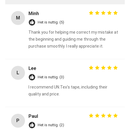
Minh
M
Het is nuttig. (5)
Thank you for helping me correct my mistake at
the beginning and guiding me through the
purchase smoothly. I really appreciate it.
Lee
L
Het is nuttig. (3)
I recommend UN.Tex's tape, including their
quality and price.
Paul
P
Het is nuttig. (2)