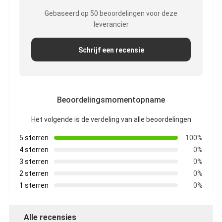
De Doekband van het aluminiumfolieglas
Gebaseerd op 50 beoordelingen voor deze
leverancier
Folie Onder ogen gezien Kraftpapier-Document
De Doek van de aluminiumfolieglasvezel
Schrijf een recensie
De Band van het foliegrof linnen
De Band van de doekbuis
Beoordelingsmomentopname
Tweezijdige Plakband
Het volgende is de verdeling van alle beoordelingen
HUISDIEREN Plakband
5 sterren
100%
4 sterren
0%
Het Afgietsel van de precisieinvestering
3 sterren
0%
2 sterren
0%
Elektrische isolatieplaat
1 sterren
0%
Alle recensies