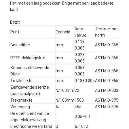
Het met een laag bedekken: Enige met een laag bedekte
kant
Bezit
Norm
Testmethode
Punt
Eenheid
valvue
norm
0.11±
Basisdikte
mm
ASTM D-3652
0,005
0.02±
PTFE-deklaagdikte
mm
ASTM D-3652
0,005
Silicone zelfklevende
0.05±
mm
ASTM D-3652
Dikte
0,005
Totale dikte
mm
0.18±0.005
ASTM D-3652
Zelfklevende sterkte
N/100mm
22
ASTM D-3330
(aan staalplaat)
Treksterkte
N/100mm
1560
ASTM D-3759
Verlenging
‰
<5>
ASTM D-3759
De coëfficiënt van de
0.05~0.1
oppervlaktewrijving
Elektrische weerstand
Ω
≧ 1012