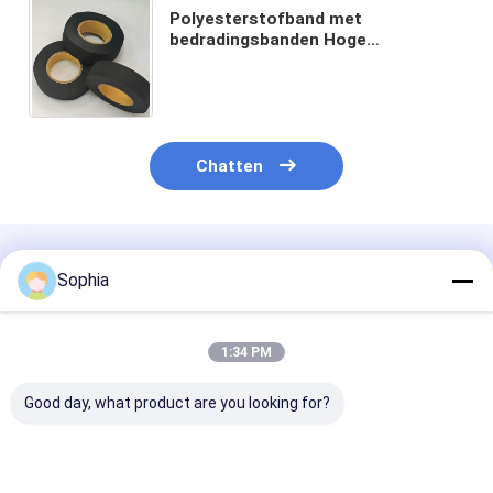
Polyesterstofband met
bedradingsbanden Hoge
temperatuurbestendige banden
voor het omwikkelen en
beschermen van kabels
Chatten
Geadviseerde Producten
Sophia
1:34 PM
Good day, what product are you looking for?
High Voltage Self-
Vlokken PET niet-
Dubbelzijdig P