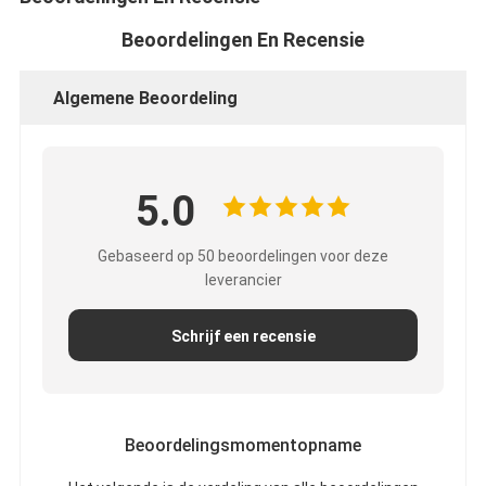
Fabrieksreis
Beoordelingen En Recensie
Kwaliteitscontrole
Algemene Beoordeling
Contacteer ons
5.0
Zelfklevende Isolatieband
Gebaseerd op 50 beoordelingen voor deze
De Isolatieband van de glasdoek
leverancier
Hittebestendige Isolatieband
Schrijf een recensie
De Plakband van de glasdoek
De Plakband van de Polyimidefilm
Beoordelingsmomentopname
Aluminiumfolie Plakband