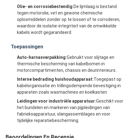
Olie- en corrosiebestendig:
De lijmlaag is bestand
tegen motorolie, vet en gewone chemische
oplosmiddelen zonder op te lossen of te corroderen,
waardoor de isolatie-integriteit van de omwikkelde
kabels wordt gegarandeerd.
Toepassingen
Auto-harnasverpakking:
Gebruikt voor slijtage en
thermische bescherming van kabelbomen in
motorcompartimenten, chassis en deurinterieurs.
Interne bedrading huishoudapparaat:
Toegepast op
kabelorganisatie en trillingsdempende bevestiging in
apparaten zoals wasmachines en koelkasten.
Leidingen voor industriële apparatuur:
Geschikt voor
Huis
het bundelen en markeren van pijpleidingen van
fabrieksapparatuur, slangassemblages en voor
Producten
tijdelijke reparatiebescherming.
Ongeveer ons
Beoordelingen En Recensie