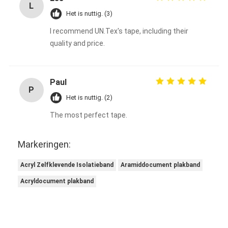
L
Het is nuttig. (3)
I recommend UN.Tex's tape, including their
quality and price.
Paul
P
Het is nuttig. (2)
The most perfect tape.
Markeringen:
Acryl Zelfklevende Isolatieband
Aramiddocument plakband
Acryldocument plakband