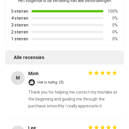
Het volgende is de verdeling van alle beoordelingen
De Doekband van het aluminiumfolieglas
5 sterren
100%
Folie Onder ogen gezien Kraftpapier-Document
4 sterren
0%
3 sterren
0%
De Doek van de aluminiumfolieglasvezel
2 sterren
0%
1 sterren
0%
De Band van het foliegrof linnen
De Band van de doekbuis
Alle recensies
Tweezijdige Plakband
Minh
M
HUISDIEREN Plakband
Het is nuttig. (5)
Thank you for helping me correct my mistake at
Het Afgietsel van de precisieinvestering
the beginning and guiding me through the
Elektrische isolatieplaat
purchase smoothly. I really appreciate it.
Lee