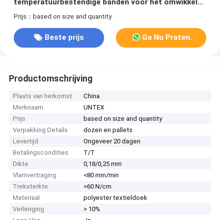
temperatuurbestendige banden voor het omwikkelen
en beschermen van kabels
Prijs：based on size and quantity
Beste prijs
Ga Nu Praten.
Productomschrijving
Plaats van herkomst
China
Merknaam
UNTEX
Prijs
based on size and quantity
Verpakking Details
dozen en pallets
Levertijd
Ongeveer 20 dagen
Betalingscondities
T/T
Dikte
0,18/0,25 mm
Vlamvertraging
<80 mm/min
Treksterkte
>60 N/cm
Materiaal
polyester textieldoek
Verlenging
> 10%