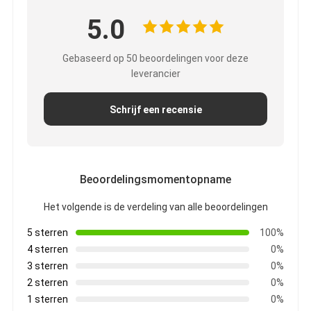
Fabrieksreis
5.0
Kwaliteitscontrole
Gebaseerd op 50 beoordelingen voor deze
leverancier
Contacteer ons
Schrijf een recensie
Zelfklevende Isolatieband
De Isolatieband van de glasdoek
Beoordelingsmomentopname
Hittebestendige Isolatieband
Het volgende is de verdeling van alle beoordelingen
De Plakband van de glasdoek
5 sterren
100%
4 sterren
0%
De Plakband van de Polyimidefilm
3 sterren
0%
2 sterren
0%
Aluminiumfolie Plakband
1 sterren
0%