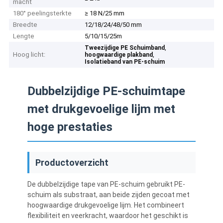
macht
180° peelingsterkte
≥ 18 N/25 mm
Breedte
12/18/24/48/50 mm
Lengte
5/10/15/25m
,
Tweezijdige PE Schuimband
Hoog licht:
,
hoogwaardige plakband
Isolatieband van PE-schuim
Dubbelzijdige PE-schuimtape
met drukgevoelige lijm met
hoge prestaties
Productoverzicht
De dubbelzijdige tape van PE-schuim gebruikt PE-
schuim als substraat, aan beide zijden gecoat met
hoogwaardige drukgevoelige lijm. Het combineert
flexibiliteit en veerkracht, waardoor het geschikt is