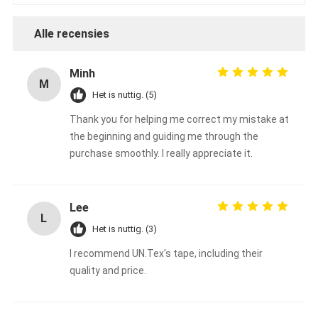
De Doekband van het aluminiumfolieglas
Alle recensies
Folie Onder ogen gezien Kraftpapier-Document
De Doek van de aluminiumfolieglasvezel
Minh
M
Het is nuttig. (5)
De Band van het foliegrof linnen
Thank you for helping me correct my mistake at
De Band van de doekbuis
the beginning and guiding me through the
purchase smoothly. I really appreciate it.
Tweezijdige Plakband
HUISDIEREN Plakband
Lee
L
Het Afgietsel van de precisieinvestering
Het is nuttig. (3)
I recommend UN.Tex's tape, including their
Elektrische isolatieplaat
quality and price.