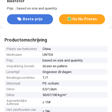
kleefstof
Prijs：based on size and quantity
Beste prijs
Ga Nu Praten.
Productomschrijving
Plaats van herkomst
China
Merknaam
UNTEX
Prijs
based on size and quantity
Verpakking Details
dozen en pallets
Levertijd
Ongeveer 20 dagen
Betalingscondities
T/T
Materiaal
PE -schuim
Dikte
0,5/1,0um
Dikte
50/67/100 kg/m°
Aanvankelijke
≥ 15#
Adhesie
Het vasthouden van
≥ 24u