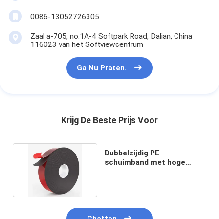
0086-13052726305
Zaal a-705, no.1A-4 Softpark Road, Dalian, China
116023 van het Softviewcentrum
Ga Nu Praten.
Krijg De Beste Prijs Voor
Dubbelzijdig PE-
schuimband met hoge
drukgevoelige kleefstof
Chatten