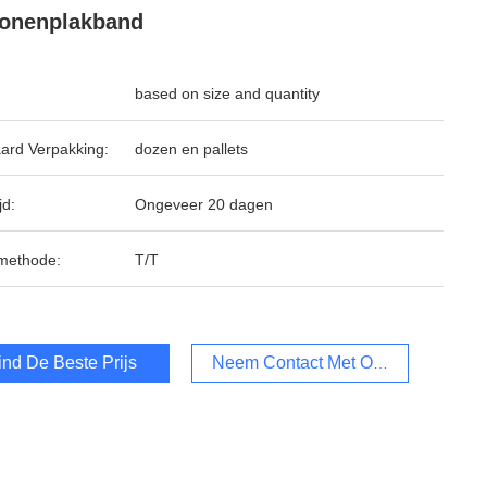
conenplakband
based on size and quantity
ard Verpakking:
dozen en pallets
jd:
Ongeveer 20 dagen
methode:
T/T
ind De Beste Prijs
Neem Contact Met Ons Op