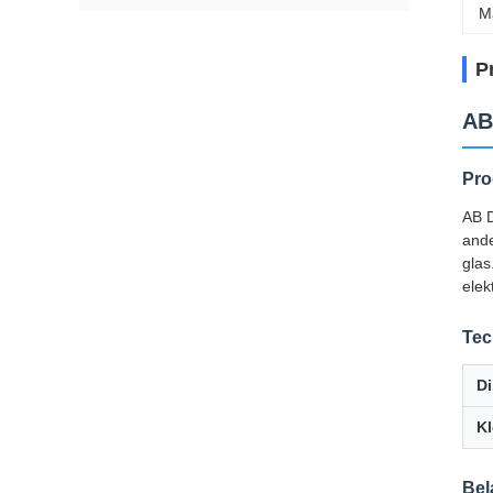
M
P
AB
Pro
AB D
ande
glas
elek
Tec
Di
Kl
Bel