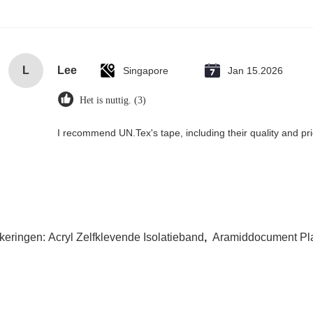
L
Lee
Singapore
Jan 15.2026
Het is nuttig. (3)
I recommend UN.Tex's tape, including their quality and pri
keringen:
Acryl Zelfklevende Isolatieband
,
Aramiddocument Pl