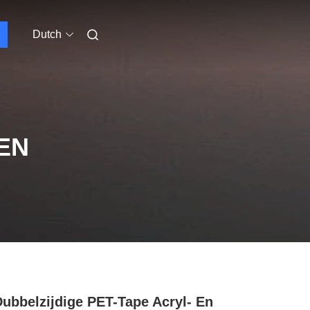
Dutch
EN
ubbelzijdige PET-Tape Acryl- En