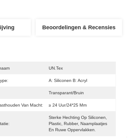
ijving
Beoordelingen & Recensies
naam
UN.Tex
type:
A: Siliconen B: Acryl
:
Transparant/bruin
asthouden Van Macht:
≥ 24 Uur/24*25 Mm
Sterke Hechting Op Siliconen, 
itatie:
Plastic, Rubber, Naamplaatjes 
En Ruwe Oppervlakken.