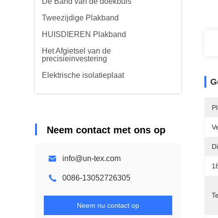
De Band van de doekbuis
Tweezijdige Plakband
HUISDIEREN Plakband
Het Afgietsel van de
precisieinvestering
Elektrische isolatieplaat
G
P
V
Neem contact met ons op
Di
info@un-tex.com
18
0086-13052726305
T
Neem nu contact op