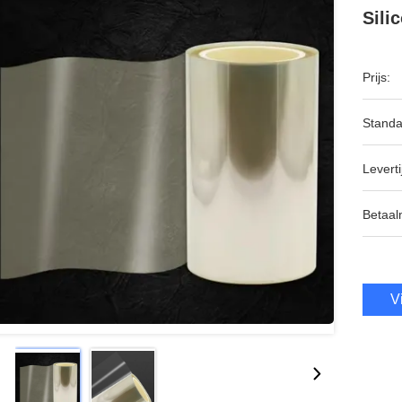
Sili
Prijs:
Standa
Leverti
Betaal
V