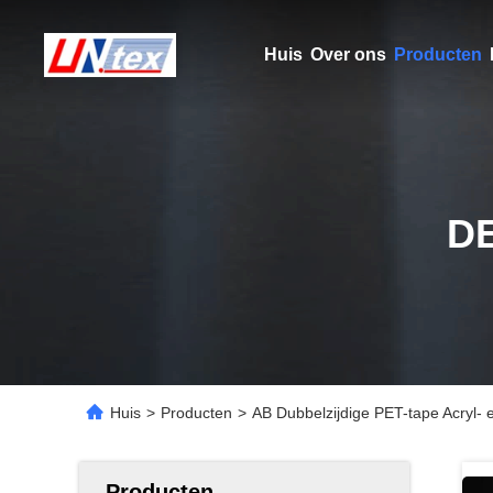
Huis
Over ons
Producten
D
Huis
>
Producten
>
AB Dubbelzijdige PET-tape Acryl- 
Producten