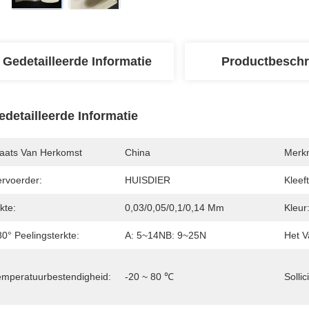
Gedetailleerde Informatie
Productbeschr
edetailleerde Informatie
laats Van Herkomst
China
Merk
ervoerder:
HUISDIER
Kleef
kte:
0,03/0,05/0,1/0,14 Mm
Kleur
0° Peelingsterkte:
A: 5~14NB: 9~25N
Het V
emperatuurbestendigheid:
-20 ~ 80 ℃
Sollic