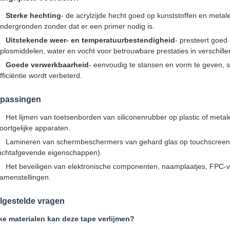
Sterke hechting
- de acrylzijde hecht goed op kunststoffen en metale
ndergronden zonder dat er een primer nodig is.
Uitstekende weer- en temperatuurbestendigheid
- presteert goed
plosmiddelen, water en vocht voor betrouwbare prestaties in verschil
Goede verwerkbaarheid
- eenvoudig te stansen en vorm te geven, s
fficiëntie wordt verbeterd.
passingen
Het lijmen van toetsenborden van siliconenrubber op plastic of meta
oortgelijke apparaten.
Lamineren van schermbeschermers van gehard glas op touchscreens (
uchtafgevende eigenschappen).
Het beveiligen van elektronische componenten, naamplaatjes, FPC-ver
amenstellingen.
lgestelde vragen
ke materialen kan deze tape verlijmen?