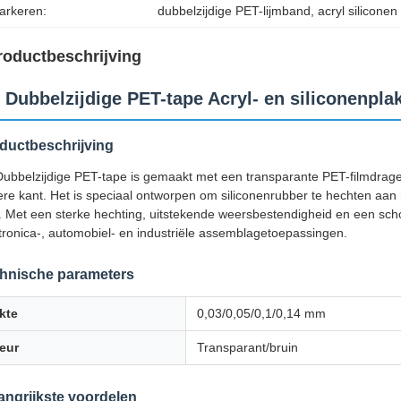
arkeren:
dubbelzijdige PET-lijmband
, 
acryl silicone
roductbeschrijving
 Dubbelzijdige PET-tape Acryl- en siliconenpl
ductbeschrijving
ubbelzijdige PET-tape is gemaakt met een transparante PET-filmdrager,
re kant. Het is speciaal ontworpen om siliconenrubber te hechten aan m
. Met een sterke hechting, uitstekende weersbestendigheid en een schon
tronica-, automobiel- en industriële assemblagetoepassingen.
hnische parameters
kte
0,03/0,05/0,1/0,14 mm
eur
Transparant/bruin
angrijkste voordelen