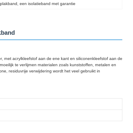
n plakband
, 
een isolatieband met garantie
akband
 met acrylkleefstof aan de ene kant en siliconenkleefstof aan de
oeilijk te verlijmen materialen zoals kunststoffen, metalen en
e, residuvrije verwijdering wordt het veel gebruikt in