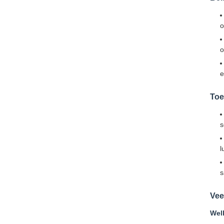
o
o
e
Toe
s
l
s
Vee
Wel