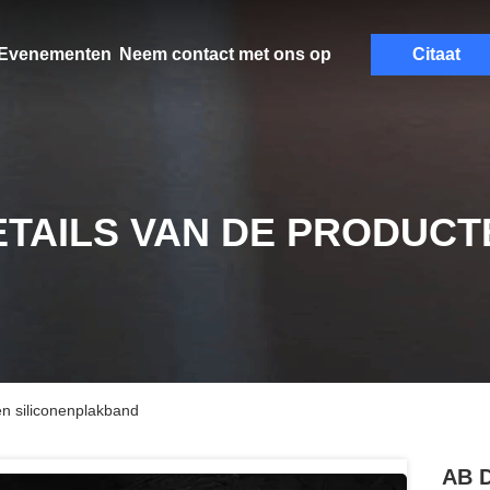
Evenementen
Neem contact met ons op
Citaat
ETAILS VAN DE PRODUCT
en siliconenplakband
AB D