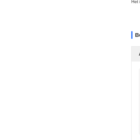
Het 
B