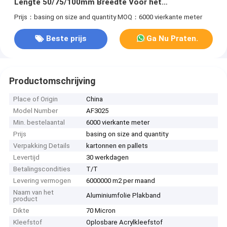
Lengte 50/75/100mm Breedte Voor het
samenvoegen en FSK afdichten
Prijs：basing on size and quantity
MOQ：6000 vierkante meter
Beste prijs
Ga Nu Praten.
Productomschrijving
Place of Origin
China
Model Number
AF3025
Min. bestelaantal
6000 vierkante meter
Prijs
basing on size and quantity
Verpakking Details
kartonnen en pallets
Levertijd
30 werkdagen
Betalingscondities
T/T
Levering vermogen
6000000 m2 per maand
Naam van het
Aluminiumfolie Plakband
product
Dikte
70 Micron
Kleefstof
Oplosbare Acrylkleefstof