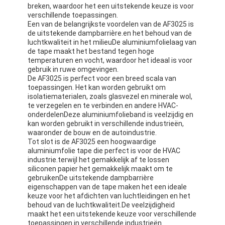
breken, waardoor het een uitstekende keuze is voor
Fabrieksreis
verschillende toepassingen.
Een van de belangrijkste voordelen van de AF3025 is
Kwaliteitscontrole
de uitstekende dampbarrière.en het behoud van de
luchtkwaliteit in het milieuDe aluminiumfolielaag van
de tape maakt het bestand tegen hoge
Contacteer ons
temperaturen en vocht, waardoor het ideaal is voor
gebruik in ruwe omgevingen.
De AF3025 is perfect voor een breed scala van
toepassingen. Het kan worden gebruikt om
isolatiematerialen, zoals glasvezel en minerale wol,
Zelfklevende Isolatieband
te verzegelen en te verbinden.en andere HVAC-
onderdelenDeze aluminiumfolieband is veelzijdig en
De Isolatieband van de glasdoek
kan worden gebruikt in verschillende industrieën,
waaronder de bouw en de autoindustrie.
Tot slot is de AF3025 een hoogwaardige
Hittebestendige Isolatieband
aluminiumfolie tape die perfect is voor de HVAC
industrie.terwijl het gemakkelijk af te lossen
De Plakband van de glasdoek
siliconen papier het gemakkelijk maakt om te
gebruikenDe uitstekende dampbarrière
De Plakband van de Polyimidefilm
eigenschappen van de tape maken het een ideale
keuze voor het afdichten van luchtleidingen en het
behoud van de luchtkwaliteit.De veelzijdigheid
Aluminiumfolie Plakband
maakt het een uitstekende keuze voor verschillende
toepassingen in verschillende industrieën.