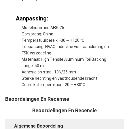
De Doekband van het aluminiumfolieglas
Folie Onder ogen gezien Kraftpapier-Document
Aanpassing:
Modelnummer: AF3025
De Doek van de aluminiumfolieglasvezel
Oorsprong: China
Temperatuurbereik: -30 ~ +120 °C
De Band van het foliegrof linnen
Toepassing: HVAC-industrie voor aansluiting en
FSK-verzegeling
De Band van de doekbuis
Materiaal: High Tensile Aluminium Foil Backing
Lange: 50 m
Tweezijdige Plakband
Adhesie op staal: 18N/25 mm
Sterke hechting en vasthoudende kracht
HUISDIEREN Plakband
Gebruikstemperatuur: -20 ~ +80°C
Het Afgietsel van de precisieinvestering
Beoordelingen En Recensie
Elektrische isolatieplaat
Beoordelingen En Recensie
Algemene Beoordeling