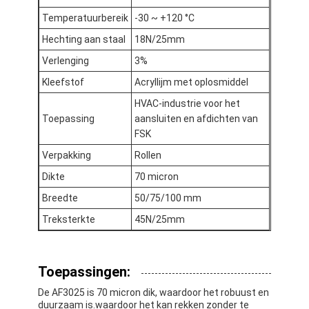
Temperatuurbereik
-30 ~ +120 °C
Hechting aan staal
18N/25mm
Verlenging
3%
Kleefstof
Acryllijm met oplosmiddel
HVAC-industrie voor het
Toepassing
aansluiten en afdichten van
FSK
Verpakking
Rollen
Dikte
70 micron
Breedte
50/75/100 mm
Treksterkte
45N/25mm
Huis
Producten
Toepassingen:
Ongeveer ons
De AF3025 is 70 micron dik, waardoor het robuust en
duurzaam is.waardoor het kan rekken zonder te