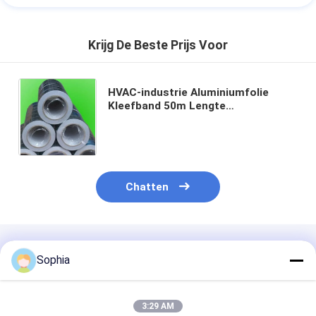
Krijg De Beste Prijs Voor
HVAC-industrie Aluminiumfolie
Kleefband 50m Lengte
50/75/100mm Breedte Voor het
samenvoegen en FSK afdichten
Chatten
Geadviseerde Producten
Sophia
3:29 AM