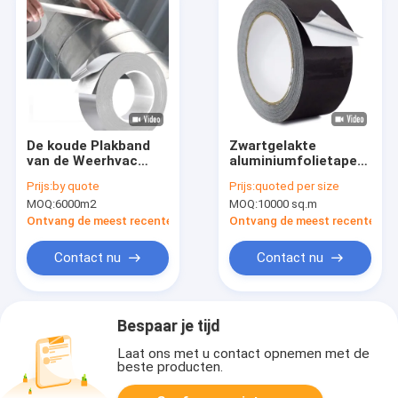
De koude Plakband
Zwartgelakte
van de Weerhvac
aluminiumfolietape
Aluminiumfolie
met solvent-acryllijm
Prijs:
by quote
Prijs:
quoted per size
MOQ:
6000m2
MOQ:
10000 sq.m
Ontvang de meest recente Prijs
Ontvang de meest recente Prij
Contact nu
Contact nu
Bespaar je tijd
Laat ons met u contact opnemen met de
beste producten.