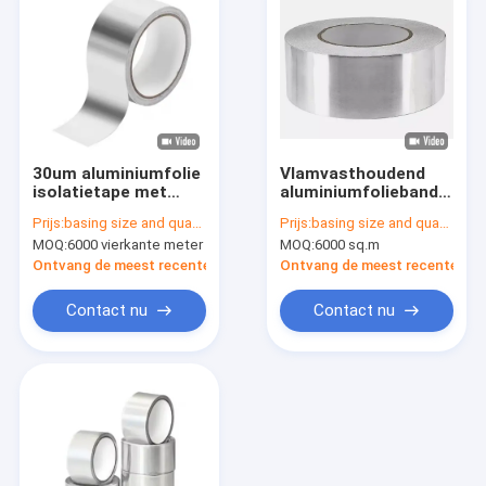
30um aluminiumfolie
Vlamvasthoudend
isolatietape met
aluminiumfolieband
rubber-hars
voor koud weer
Prijs:
basing size and quantity
Prijs:
basing size and quantity
kleefstof 70um
binnen het
MOQ:
6000 vierkante meter
MOQ:
6000 sq.m
temperatuurbereik
van -35 tot +120°C
Ontvang de meest recente Prijs
Ontvang de meest recente Prij
Contact nu
Contact nu
Huis
Producten
Ongeveer ons