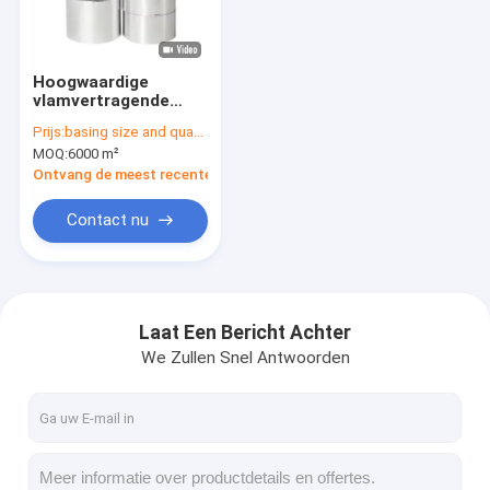
Fabrieksreis
Kwaliteitscontrole
Hoogwaardige
vlamvertragende
Contacteer ons
aluminiumfolie band
Prijs:
basing size and quantity
met een uitstekende
MOQ:
6000 m²
brandwerendheid
70um dikte
Ontvang de meest recente Prijs
Zelfklevende Isolatieband
Contact nu
De Isolatieband van de glasdoek
Hittebestendige Isolatieband
Laat Een Bericht Achter
We Zullen Snel Antwoorden
De Plakband van de glasdoek
De Plakband van de Polyimidefilm
Aluminiumfolie Plakband