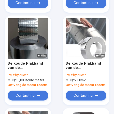
Contact nu
Contact nu
De koude Plakband
De koude Plakband
van de
van de
Weeraluminiumfolie
Weeraluminiumfolie
Prijs:
by quote
Prijs:
by quote
zonder Voering
MOQ:
10,000squre meter
MOQ:
6000m2
Ontvang de meest recente Prijs
Ontvang de meest recente Prij
Contact nu
Contact nu