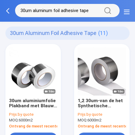
30um Aluminum Foil Adhesive Tape
(11)
30um aluminiumfolie
1,2 30um-van de het
Plakband met Blauwe
Synthetische
PE Voering de
Rubbermil Hars van
Prijs:
by quote
Prijs:
by quote
Toetredende en
de Aluminiumfolie
MOQ:
6000m2
MOQ:
6000m2
Verzegelende
Plakband
Kanalisatie van HVAC
Ontvang de meest recente Prijs
Ontvang de meest recente Prij