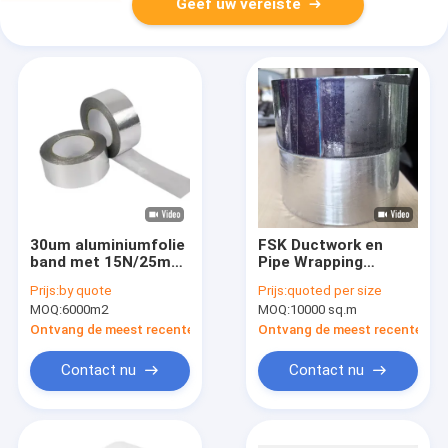
Geef uw vereiste
30um aluminiumfolie
FSK Ductwork en
band met 15N/25mm
Pipe Wrapping
hechting en
Zwarte
Prijs:
by quote
Prijs:
quoted per size
45N/25mm
aluminiumfolie band
MOQ:
6000m2
MOQ:
10000 sq.m
treksterkte voor
met oplosmiddel
HVAC-verzegeling
acryllijm
Ontvang de meest recente Prijs
Ontvang de meest recente Prij
Contact nu
Contact nu