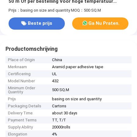
50 m Of per bestelling Voor hoge temperatuur
omgevingen
Prijs：basing on size and quantity
MOQ：500 SQ.M
Beste prijs
Ga Nu Praten.
Productomschrijving
Place of Origin
China
Merknaam
Aramid paper adhesive tape
Certificering
UL
Model Number
432
Minimum Order
500 SQ.M
Quantity
Prijs
basing on size and quantity
Packaging Details
Cartons
Delivery Time
about 30 days
Payment Terms
TT, T/T
Supply Ability
20000rolls
Elongation
4%