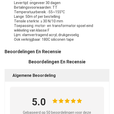
Levertijd: ongeveer 30 dagen
De Doekband van het aluminiumfolieglas
Betalingsvoorwaarden: TT
Temperatuurbereik: -55~155°C
Folie Onder ogen gezien Kraftpapier-Document
Lange: 50m of per bestelling
Tensile sterkte: ≥ 30 N/10 mm
De Doek van de aluminiumfolieglasvezel
Toepassing: motor- en transformator spoel eind
wikkeling van klasse F
Lijm: vlamvertragend acryl, drukgevoelig
De Band van het foliegrof linnen
Ook verkrijgbaar: 180C siliconen tape
De Band van de doekbuis
Beoordelingen En Recensie
Tweezijdige Plakband
Beoordelingen En Recensie
HUISDIEREN Plakband
Algemene Beoordeling
Het Afgietsel van de precisieinvestering
Elektrische isolatieplaat
5.0
Gebaseerd op 50 beoordelingen voor deze