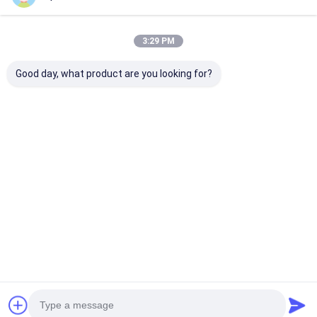
3:29 PM
Good day, what product are you looking for?
Professionele PTFE-
Vlamvertragende
Met glasvezel
tape voor het
PVC-tape
versterkte PT
afdichten van
Zelfdovende
tape -
pijpdraad – bestand
elektrische isolatie
antiaanbaklaa
tegen hoge
voor kabelboom- en
hoge temperat
Beste prijs
Beste prijs
Beste pri
temperaturen en
kabelbescherming
voor hitteafdi
corrosie
Thuis
Ongeveer
Contacteer
Desktop
ons
ons
Site
Sitemap
Privacybeleid
Kwaliteit
Zelfklevende Isolatieband
China Fabriek.Copyright © 2026
UN.Tex (Dalian) Co.,Ltd. All Rights Reserved.