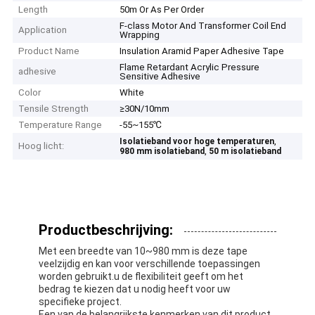
Length
50m Or As Per Order
F-class Motor And Transformer Coil End
Application
Wrapping
Product Name
Insulation Aramid Paper Adhesive Tape
Flame Retardant Acrylic Pressure
adhesive
Sensitive Adhesive
Color
White
Tensile Strength
≥30N/10mm
Temperature Range
-55~155℃
,
Isolatieband voor hoge temperaturen
Hoog licht:
,
980 mm isolatieband
50 m isolatieband
Productbeschrijving:
Met een breedte van 10~980 mm is deze tape
veelzijdig en kan voor verschillende toepassingen
worden gebruikt.u de flexibiliteit geeft om het
bedrag te kiezen dat u nodig heeft voor uw
specifieke project.
Een van de belangrijkste kenmerken van dit product