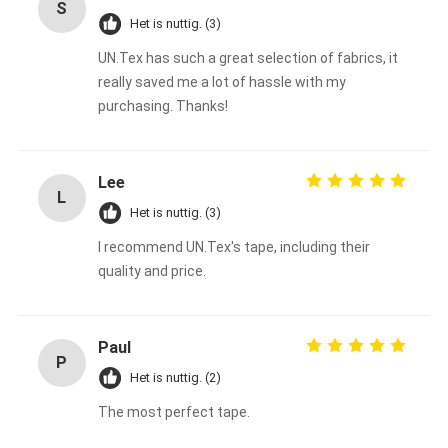
S
Het is nuttig. (3)
UN.Tex has such a great selection of fabrics, it
really saved me a lot of hassle with my
purchasing. Thanks!
Lee
L
Het is nuttig. (3)
I recommend UN.Tex's tape, including their
quality and price.
Paul
P
Het is nuttig. (2)
The most perfect tape.