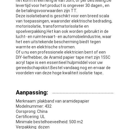
het komt in een lengte van 50m, of per bestelling.De
Fabrieksreis
levertijd voor het product is ongeveer 30 dagen., en
de betalingsvoorwaarden zijn TT.
Deze isolatieband is geschikt voor een breed scala
Kwaliteitscontrole
van toepassingen, waaronder elektrische bedrading,
motorisolatie, transformatorisolatie en
Contacteer ons
spoelverpakking.Het kan ook worden gebruikt in de
lucht- en ruimtevaart- en automobielindustrie, waar
het een uitstekende bescherming biedt tegen
warmte en elektrische stromen.
Of u nu een professionele elektricien bent of een
Zelfklevende Isolatieband
DIY-liefhebber, de Aramid papier tape met zijn 155C
acryl tape is een essentieel hulpmiddel voor uw
gereedschapskist.Bestel vandaag nog en ervaar de
De Isolatieband van de glasdoek
voordelen van deze hoge kwaliteit isolatie tape..
Hittebestendige Isolatieband
Aanpassing:
De Plakband van de glasdoek
Merknaam: plakband van aramidepapier
Modelnummer: 432
De Plakband van de Polyimidefilm
Oorsprong: China
Certificering: UL
Aluminiumfolie Plakband
Minimale bestelhoeveelheid: 500 m2
Verpakking: dozen