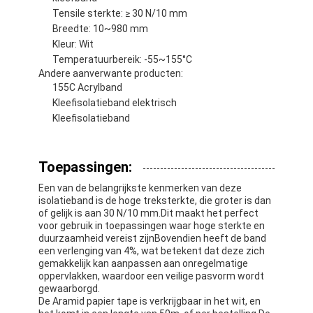
Tensile sterkte: ≥ 30 N/10 mm
Breedte: 10~980 mm
Kleur: Wit
Temperatuurbereik: -55~155°C
Andere aanverwante producten:
155C Acrylband
Kleefisolatieband elektrisch
Kleefisolatieband
Toepassingen:
Een van de belangrijkste kenmerken van deze
isolatieband is de hoge treksterkte, die groter is dan
of gelijk is aan 30 N/10 mm.Dit maakt het perfect
voor gebruik in toepassingen waar hoge sterkte en
Huis
duurzaamheid vereist zijnBovendien heeft de band
een verlenging van 4%, wat betekent dat deze zich
gemakkelijk kan aanpassen aan onregelmatige
Producten
oppervlakken, waardoor een veilige pasvorm wordt
gewaarborgd.
Ongeveer ons
De Aramid papier tape is verkrijgbaar in het wit, en