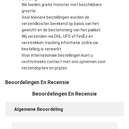
De Doekband van het aluminiumfolieglas
We bieden gratis monster met beschikbare
grootte.
Folie Onder ogen gezien Kraftpapier-Document
Voor kleinere bestellingen worden de
verzendkosten berekend op basis van het
De Doek van de aluminiumfolieglasvezel
gewicht en de bestemming van het pakket.
Wij verzenden via DHL, UPS of FedEx en
De Band van het foliegrof linnen
verstrekken tracking informatie zodra uw
bestelling is verwerkt.
De Band van de doekbuis
Voor internationale bestellingen kunt u
rechtstreeks contact met ons opnemen voor
Tweezijdige Plakband
verzendopties en prijzen.
HUISDIEREN Plakband
Beoordelingen En Recensie
Het Afgietsel van de precisieinvestering
Beoordelingen En Recensie
Elektrische isolatieplaat
Algemene Beoordeling