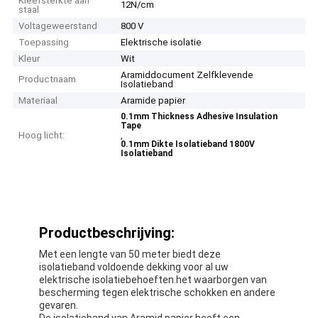
Kleefsterkte aan
12N/cm
staal
Voltageweerstand
800 V
Toepassing
Elektrische isolatie
Kleur
Wit
Aramiddocument Zelfklevende
Productnaam
Isolatieband
Materiaal
Aramide papier
0.1mm Thickness Adhesive Insulation
Tape
Hoog licht:
,
0.1mm Dikte Isolatieband 1800V
Isolatieband
Productbeschrijving:
Met een lengte van 50 meter biedt deze
isolatieband voldoende dekking voor al uw
elektrische isolatiebehoeften.het waarborgen van
bescherming tegen elektrische schokken en andere
gevaren.
De isolatieband van Aramid papier heeft een