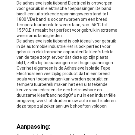
De adhesieve isolatieband Electrical is ontworpen
voor gebruik in elektrische toepassingen.De band
biedt een uitstekende spanningsweerstand tot
1800 V.De band is ook ontworpen om een breed
temperatuurbereik te weerstaan, van -55°C tot
155°C.Dit maakt het perfect voor gebruik in extreme
weersomstandigheden..
De adhesieve isolatieband is ook ideaal voor gebruik
in de automobielindustrie.Het is ook perfect voor
gebruik in elektronische apparatenDe kleefsterkte
van de tape zorgt ervoor dat deze op zijn plaats
blijft, zelfs bij toepassingen met hoge spanningen.
Over het algemeen is de Adhesieve Isolatie Tape
Electrical een veelzijdig product dat in een breed
scala van toepassingen kan worden gebruikt.en
temperatuurbereik maken het een uitstekende
keuze voor iedereen die een betrouwbare en
duurzame kleefband nodigOf u nu in een industriële
Huis
omgeving werkt of draden in uw auto moet isoleren,
deze tape zal zeker aan uw behoeften voldoen.
Producten
Aanpassing:
Ongeveer ons