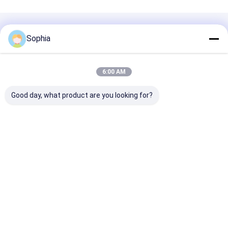
Geadviseerde Producten
Sophia
6:00 AM
Good day, what product are you looking for?
Professionele PTFE-
Vlamvertragende
Met glasvezel
tape voor het
PVC-tape
versterkte PT
afdichten van
Zelfdovende
tape -
pijpdraad – bestand
elektrische isolatie
antiaanbaklaa
tegen hoge
voor kabelboom- en
hoge temperat
Beste prijs
Beste prijs
Beste pri
temperaturen en
kabelbescherming
voor hitteafdi
corrosie
Thuis
Ongeveer
Contacteer
Desktop
ons
ons
Site
Sitemap
Privacybeleid