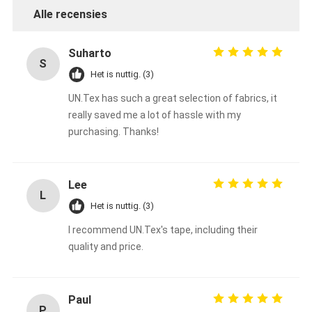
Alle recensies
Suharto
S
Het is nuttig. (3)
UN.Tex has such a great selection of fabrics, it
really saved me a lot of hassle with my
purchasing. Thanks!
Lee
L
Het is nuttig. (3)
I recommend UN.Tex's tape, including their
quality and price.
Paul
P