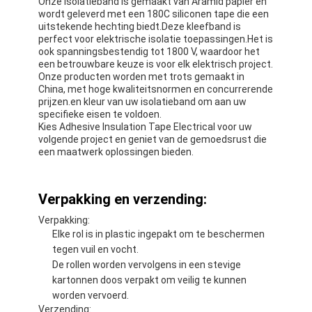
Onze isolatieband is gemaakt van Aramid papier en
Fabrieksreis
wordt geleverd met een 180C siliconen tape die een
uitstekende hechting biedt.Deze kleefband is
perfect voor elektrische isolatie toepassingen.Het is
Kwaliteitscontrole
ook spanningsbestendig tot 1800 V, waardoor het
een betrouwbare keuze is voor elk elektrisch project.
Contacteer ons
Onze producten worden met trots gemaakt in
China, met hoge kwaliteitsnormen en concurrerende
prijzen.en kleur van uw isolatieband om aan uw
specifieke eisen te voldoen.
Kies Adhesive Insulation Tape Electrical voor uw
Zelfklevende Isolatieband
volgende project en geniet van de gemoedsrust die
een maatwerk oplossingen bieden.
De Isolatieband van de glasdoek
Verpakking en verzending:
Hittebestendige Isolatieband
Verpakking:
De Plakband van de glasdoek
Elke rol is in plastic ingepakt om te beschermen
tegen vuil en vocht.
De Plakband van de Polyimidefilm
De rollen worden vervolgens in een stevige
kartonnen doos verpakt om veilig te kunnen
Aluminiumfolie Plakband
worden vervoerd.
Verzending: