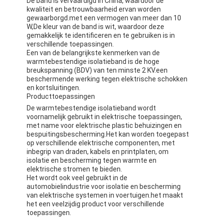
De band is vervaardigd in China, waardoor de
kwaliteit en betrouwbaarheid ervan worden
gewaarborgd.met een vermogen van meer dan 10
W,De kleur van de band is wit, waardoor deze
gemakkelijk te identificeren en te gebruiken is in
verschillende toepassingen.
Een van de belangrijkste kenmerken van de
warmtebestendige isolatieband is de hoge
breukspanning (BDV) van ten minste 2 KV.een
beschermende werking tegen elektrische schokken
en kortsluitingen.
Producttoepassingen
De warmtebestendige isolatieband wordt
voornamelijk gebruikt in elektrische toepassingen,
met name voor elektrische plastic behuizingen en
bespuitingsbescherming.Het kan worden toegepast
op verschillende elektrische componenten, met
inbegrip van draden, kabels en printplaten, om
isolatie en bescherming tegen warmte en
elektrische stromen te bieden.
Het wordt ook veel gebruikt in de
automobielindustrie voor isolatie en bescherming
van elektrische systemen in voertuigen.het maakt
het een veelzijdig product voor verschillende
toepassingen.