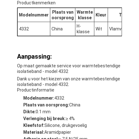
Productkenmerken
Plaats van
Warmte
Modelnummer
Kleur
Type
oorsprong
klasse
H-
4332
China
Wit
Vlamvertrager
klasse
Aanpassing:
Op maat gemaakte service voor warmtebestendige
isolatieband - model 4332
Dank u voor het kiezen van onze warmtebestendige
isolatieband - model 4332.
Productinformatie
Modelnummer:
4332
Plaats van oorsprong:
China
Dikte:
0.1 mm
Verlenging bij breuk:
≥ 4%
Kleefstof:
Silicone, drukgevoelig
Materiaal:
Aramidpapier
Adhesie op staal:
≥ 7,5 N/25 mm