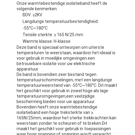
Onze warmtebestendige isolatieband heeft de
volgende kenmerken:
BDV: ≥2KV
Langdurige temperatuurbestendigheid:
-55°C~180°C
Tensile sterkte: ≥ 165 N/25 mm
Warmte klasse: H-klasse
Deze band is speciaal ontworpen om uiterste
temperaturen te weerstaan, waardoor het ideaal is
voor gebruik in moeilijke omgevingen.een
betrouwbare isolatie voor uw elektrische
apparatuur.
De band is bovendien zeer bestand tegen
temperatuurschommelingen, met een langdurige
temperatuurweerstand van -55°C~180°C. Dit maakt
het geschikt voor gebruik in zowel hoge als lage
temperatuuromgevingen,een veelzijdige
bescherming bieden voor uw apparatuur.
Bovendien heeft onze warmtebestendige
isolatieband een hoge treksterkte van ≥
165N/25mm, waardoor het sterke trekkrachten kan
weerstaan zonder te scheuren of te breken.Dit
maakt het geschikt voor gebruik in toepassingen
waar hoge spanning of spanning wordt verwacht.