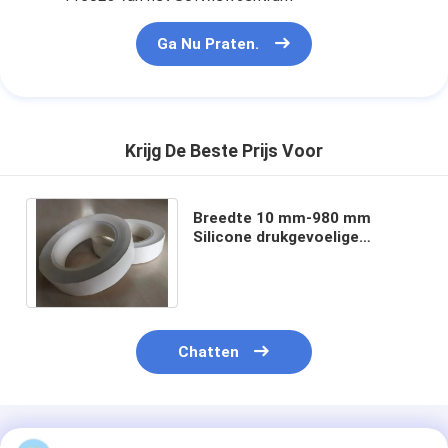
Ga Nu Praten.
Krijg De Beste Prijs Voor
Breedte 10 mm-980 mm
Silicone drukgevoelige
adhesieve aramid tape UL
gecertificeerd en BDV≥2KV
Chatten
Geadviseerde Producten