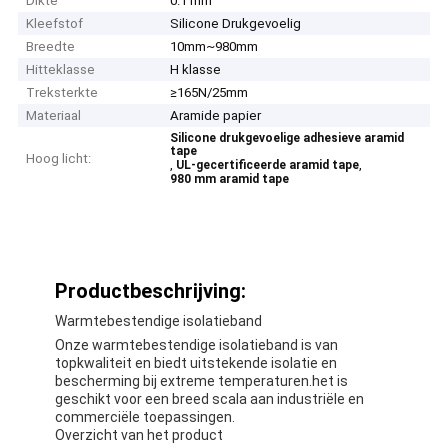
Dikte
0.1 mm
Kleefstof
Silicone Drukgevoelig
Breedte
10mm~980mm
Hitteklasse
H klasse
Treksterkte
≥165N/25mm
Materiaal
Aramide papier
Silicone drukgevoelige adhesieve aramid
tape
Hoog licht:
,
,
UL-gecertificeerde aramid tape
980 mm aramid tape
Productbeschrijving:
Warmtebestendige isolatieband
Onze warmtebestendige isolatieband is van
topkwaliteit en biedt uitstekende isolatie en
bescherming bij extreme temperaturen.het is
geschikt voor een breed scala aan industriële en
commerciële toepassingen.
Overzicht van het product