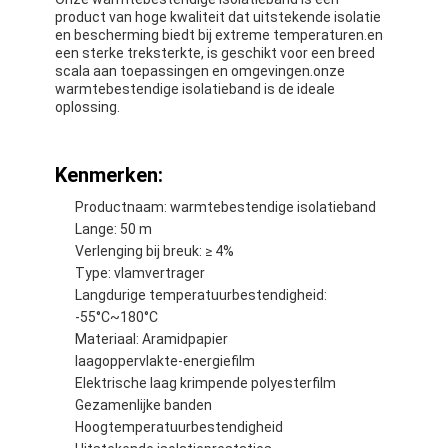
product van hoge kwaliteit dat uitstekende isolatie
Fabrieksreis
en bescherming biedt bij extreme temperaturen.en
een sterke treksterkte, is geschikt voor een breed
Kwaliteitscontrole
scala aan toepassingen en omgevingen.onze
warmtebestendige isolatieband is de ideale
Contacteer ons
oplossing.
Kenmerken:
Zelfklevende Isolatieband
Productnaam: warmtebestendige isolatieband
Lange: 50 m
De Isolatieband van de glasdoek
Verlenging bij breuk: ≥ 4%
Type: vlamvertrager
Hittebestendige Isolatieband
Langdurige temperatuurbestendigheid:
-55°C~180°C
De Plakband van de glasdoek
Materiaal: Aramidpapier
laagoppervlakte-energiefilm
De Plakband van de Polyimidefilm
Elektrische laag krimpende polyesterfilm
Gezamenlijke banden
Aluminiumfolie Plakband
Hoogtemperatuurbestendigheid