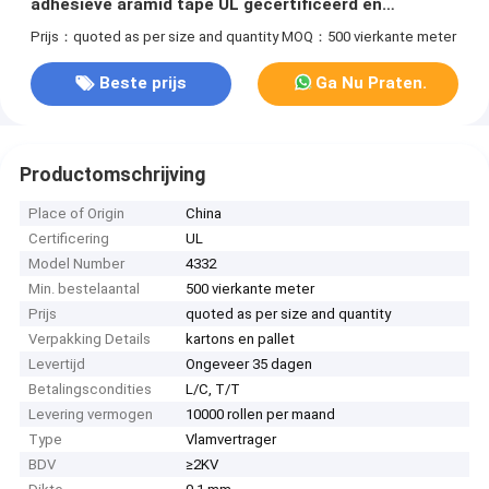
adhesieve aramid tape UL gecertificeerd en
BDV≥2KV
Prijs：quoted as per size and quantity
MOQ：500 vierkante meter
Beste prijs
Ga Nu Praten.
Productomschrijving
Place of Origin
China
Certificering
UL
Model Number
4332
Min. bestelaantal
500 vierkante meter
Prijs
quoted as per size and quantity
Verpakking Details
kartons en pallet
Levertijd
Ongeveer 35 dagen
Betalingscondities
L/C, T/T
Levering vermogen
10000 rollen per maand
Type
Vlamvertrager
BDV
≥2KV