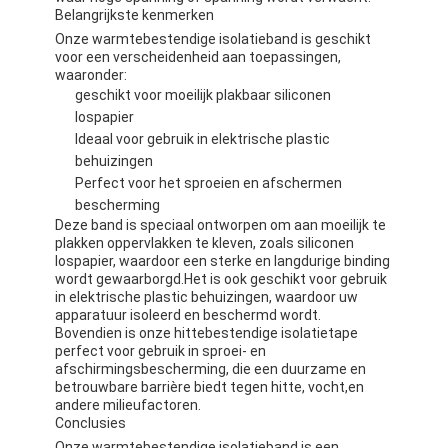
Belangrijkste kenmerken
Onze warmtebestendige isolatieband is geschikt
voor een verscheidenheid aan toepassingen,
waaronder:
geschikt voor moeilijk plakbaar siliconen
lospapier
Ideaal voor gebruik in elektrische plastic
behuizingen
Perfect voor het sproeien en afschermen
bescherming
Deze band is speciaal ontworpen om aan moeilijk te
plakken oppervlakken te kleven, zoals siliconen
lospapier, waardoor een sterke en langdurige binding
wordt gewaarborgd.Het is ook geschikt voor gebruik
in elektrische plastic behuizingen, waardoor uw
apparatuur isoleerd en beschermd wordt.
Bovendien is onze hittebestendige isolatietape
Huis
perfect voor gebruik in sproei- en
afschirmingsbescherming, die een duurzame en
Producten
betrouwbare barrière biedt tegen hitte, vocht,en
andere milieufactoren.
Ongeveer ons
Conclusies
Onze warmtebestendige isolatieband is een