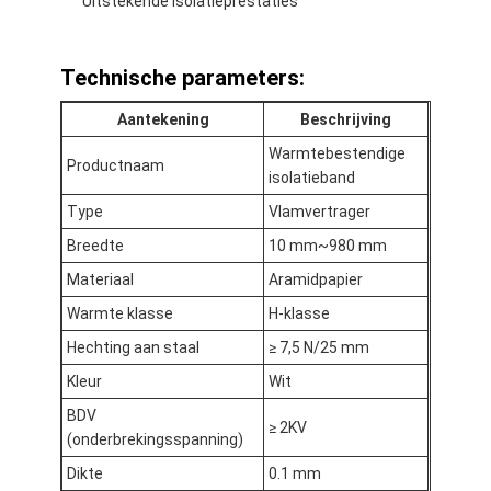
Uitstekende isolatieprestaties
De Doekband van het aluminiumfolieglas
Folie Onder ogen gezien Kraftpapier-Document
Technische parameters:
De Doek van de aluminiumfolieglasvezel
Aantekening
Beschrijving
Warmtebestendige
De Band van het foliegrof linnen
Productnaam
isolatieband
De Band van de doekbuis
Type
Vlamvertrager
Breedte
10 mm~980 mm
Tweezijdige Plakband
Materiaal
Aramidpapier
HUISDIEREN Plakband
Warmte klasse
H-klasse
Hechting aan staal
≥ 7,5 N/25 mm
Het Afgietsel van de precisieinvestering
Kleur
Wit
Elektrische isolatieplaat
BDV
≥ 2KV
(onderbrekingsspanning)
Dikte
0.1 mm