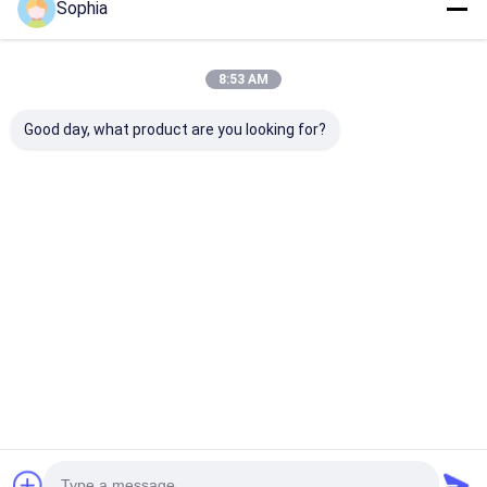
Sophia
8:53 AM
Good day, what product are you looking for?
F-klasse
Vulcanisatie Nylon
Keramische
aramidevezel
Uithardingstape
vezeldoekdraa
papiertape
Nylon 66 0,31 mm
versterkt met 
Hittebestendige tape
dikte
dikte van 2 ~ 
Beste prijs
Beste prijs
Beste pri
Thuis
Ongeveer
Contacteer
Desktop
ons
ons
Site
Sitemap
Privacybeleid
Kwaliteit
Zelfklevende Isolatieband
China Fabriek.Copyright © 2026
UN.Tex (Dalian) Co.,Ltd. All Rights Reserved.