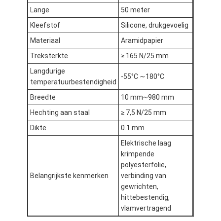
Lange
50 meter
Kleefstof
Silicone, drukgevoelig
Materiaal
Aramidpapier
Treksterkte
≥ 165 N/25 mm
Langdurige
-55°C ∼180°C
temperatuurbestendigheid
Breedte
10 mm~980 mm
Hechting aan staal
≥ 7,5 N/25 mm
Dikte
0.1 mm
Elektrische laag
krimpende
polyesterfolie,
Belangrijkste kenmerken
verbinding van
gewrichten,
hittebestendig,
vlamvertragend