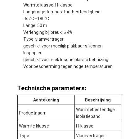
De Doekband van het aluminiumfolieglas
Warmte klasse: H-klasse
Langdurige temperatuurbestendigheid:
Folie Onder ogen gezien Kraftpapier-Document
-55°C~180°C
Lange: 50 m
De Doek van de aluminiumfolieglasvezel
Verlenging bij breuk: ≥ 4%
Type: vlamvertrager
De Band van het foliegrof linnen
geschikt voor moeilijk plakbaar siliconen
lospapier
De Band van de doekbuis
geschikt voor elektrische plastic behuizing
Voor bescherming tegen hoge temperaturen
Tweezijdige Plakband
HUISDIEREN Plakband
Technische parameters:
Het Afgietsel van de precisieinvestering
Aantekening
Beschrijving
Warmtebestendige
Productnaam
Elektrische isolatieplaat
isolatieband
Warmte klasse
H-klasse
Type
Vlamvertrager