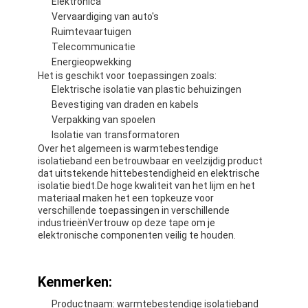
Elektronica
Fabrieksreis
Vervaardiging van auto's
Ruimtevaartuigen
Kwaliteitscontrole
Telecommunicatie
Energieopwekking
Contacteer ons
Het is geschikt voor toepassingen zoals:
Elektrische isolatie van plastic behuizingen
Bevestiging van draden en kabels
Verpakking van spoelen
Zelfklevende Isolatieband
Isolatie van transformatoren
Over het algemeen is warmtebestendige
isolatieband een betrouwbaar en veelzijdig product
De Isolatieband van de glasdoek
dat uitstekende hittebestendigheid en elektrische
isolatie biedt.De hoge kwaliteit van het lijm en het
Hittebestendige Isolatieband
materiaal maken het een topkeuze voor
verschillende toepassingen in verschillende
industrieënVertrouw op deze tape om je
De Plakband van de glasdoek
elektronische componenten veilig te houden.
De Plakband van de Polyimidefilm
Kenmerken:
Aluminiumfolie Plakband
Productnaam: warmtebestendige isolatieband