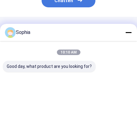
Chatten
Geadviseerde Producten
Sophia
10:10 AM
Good day, what product are you looking for?
F-klasse
Vulcanisatie Nylon
Keramische
aramidevezel
Uithardingstape
vezeldoekdraa
papiertape
Nylon 66 0,31 mm
versterkt met 
Hittebestendige tape
dikte
dikte van 2 ~ 
Beste prijs
Beste prijs
Beste pri
Thuis
Ongeveer
Contacteer
Desktop