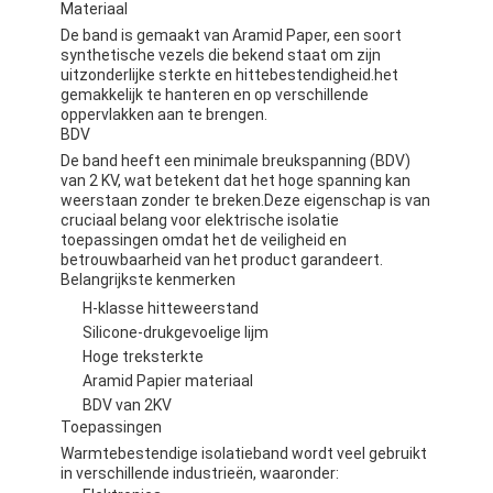
Materiaal
De band is gemaakt van Aramid Paper, een soort
synthetische vezels die bekend staat om zijn
uitzonderlijke sterkte en hittebestendigheid.het
gemakkelijk te hanteren en op verschillende
oppervlakken aan te brengen.
BDV
De band heeft een minimale breukspanning (BDV)
van 2 KV, wat betekent dat het hoge spanning kan
weerstaan zonder te breken.Deze eigenschap is van
cruciaal belang voor elektrische isolatie
toepassingen omdat het de veiligheid en
betrouwbaarheid van het product garandeert.
Belangrijkste kenmerken
H-klasse hitteweerstand
Silicone-drukgevoelige lijm
Hoge treksterkte
Huis
Aramid Papier materiaal
BDV van 2KV
Producten
Toepassingen
Warmtebestendige isolatieband wordt veel gebruikt
Ongeveer ons
in verschillende industrieën, waaronder: