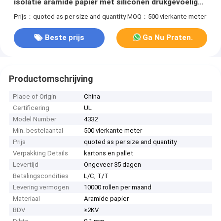
isolatie aramide papier met siliconen drukgevoelige
lijm
Prijs：quoted as per size and quantity
MOQ：500 vierkante meter
Beste prijs
Ga Nu Praten.
Productomschrijving
Place of Origin
China
Certificering
UL
Model Number
4332
Min. bestelaantal
500 vierkante meter
Prijs
quoted as per size and quantity
Verpakking Details
kartons en pallet
Levertijd
Ongeveer 35 dagen
Betalingscondities
L/C, T/T
Levering vermogen
10000 rollen per maand
Materiaal
Aramide papier
BDV
≥2KV