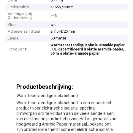
Dikte
0.1 mm
Treksterkte
≥165N/25mm
Verlenging bij
≥4%
Onderbreking
Kleur
wit
Adhesie aan Staal
≥ 7,5 N/25 mm
Lange
50 meter
Warmtebestendige isolatie-aramide papier
Hoog licht:
,
,
UL-gecertificeerd isolatie aramide papier
50 m isolatie-aramide papier
Productbeschrijving:
Warmtebestendige isolatieband
Warmtebestendige isolatieband is een essentieel
product voor elektrische isolatie, speciaal
ontworpen om te voldoen aan de veeleisende eisen
van elektrische plastic behuizing.Het is gemaakt van
hoogwaardig Aramid Paper materiaal., bekend om
zijn uitstekende thermische en elektrische isolatie