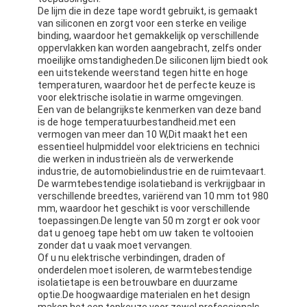
De lijm die in deze tape wordt gebruikt, is gemaakt
van siliconen en zorgt voor een sterke en veilige
binding, waardoor het gemakkelijk op verschillende
oppervlakken kan worden aangebracht, zelfs onder
moeilijke omstandigheden.De siliconen lijm biedt ook
een uitstekende weerstand tegen hitte en hoge
temperaturen, waardoor het de perfecte keuze is
voor elektrische isolatie in warme omgevingen.
Een van de belangrijkste kenmerken van deze band
is de hoge temperatuurbestandheid.met een
vermogen van meer dan 10 W,Dit maakt het een
essentieel hulpmiddel voor elektriciens en technici
die werken in industrieën als de verwerkende
industrie, de automobielindustrie en de ruimtevaart.
De warmtebestendige isolatieband is verkrijgbaar in
verschillende breedtes, variërend van 10 mm tot 980
mm, waardoor het geschikt is voor verschillende
toepassingen.De lengte van 50 m zorgt er ook voor
dat u genoeg tape hebt om uw taken te voltooien
zonder dat u vaak moet vervangen.
Of u nu elektrische verbindingen, draden of
onderdelen moet isoleren, de warmtebestendige
isolatietape is een betrouwbare en duurzame
optie.De hoogwaardige materialen en het design
maken het een topkeuze voor zowel professionals