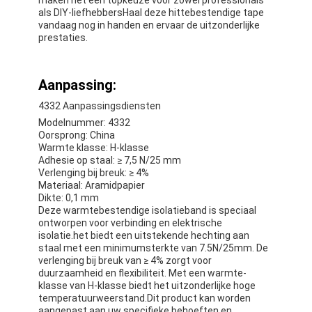
als DIY-liefhebbersHaal deze hittebestendige tape
vandaag nog in handen en ervaar de uitzonderlijke
prestaties.
Aanpassing:
4332 Aanpassingsdiensten
Modelnummer: 4332
Oorsprong: China
Warmte klasse: H-klasse
Adhesie op staal: ≥ 7,5 N/25 mm
Verlenging bij breuk: ≥ 4%
Materiaal: Aramidpapier
Dikte: 0,1 mm
Deze warmtebestendige isolatieband is speciaal
ontworpen voor verbinding en elektrische
isolatie.het biedt een uitstekende hechting aan
staal met een minimumsterkte van 7.5N/25mm. De
verlenging bij breuk van ≥ 4% zorgt voor
duurzaamheid en flexibiliteit. Met een warmte-
klasse van H-klasse biedt het uitzonderlijke hoge
temperatuurweerstand.Dit product kan worden
aangepast aan uw specifieke behoeften en