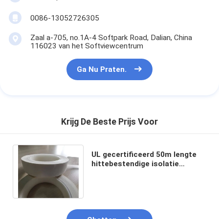
0086-13052726305
Zaal a-705, no.1A-4 Softpark Road, Dalian, China
116023 van het Softviewcentrum
Ga Nu Praten.
Krijg De Beste Prijs Voor
UL gecertificeerd 50m lengte
hittebestendige isolatie
aramide papier met siliconen
drukgevoelige lijm