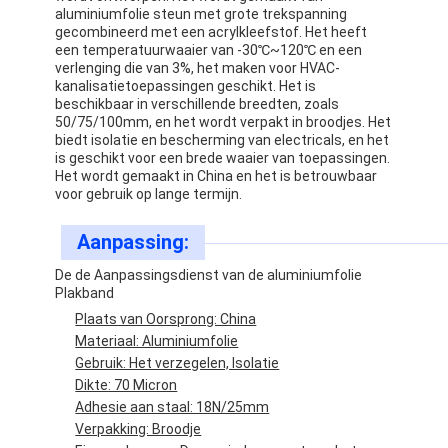
De Doekband van het aluminiumfolieglas
aluminiumfolie steun met grote trekspanning
gecombineerd met een acrylkleefstof. Het heeft
een temperatuurwaaier van -30℃~120℃ en een
Folie Onder ogen gezien Kraftpapier-Document
verlenging die van 3%, het maken voor HVAC-
kanalisatietoepassingen geschikt. Het is
De Doek van de aluminiumfolieglasvezel
beschikbaar in verschillende breedten, zoals
50/75/100mm, en het wordt verpakt in broodjes. Het
biedt isolatie en bescherming van electricals, en het
De Band van het foliegrof linnen
is geschikt voor een brede waaier van toepassingen.
Het wordt gemaakt in China en het is betrouwbaar
De Band van de doekbuis
voor gebruik op lange termijn.
Tweezijdige Plakband
Aanpassing:
De de Aanpassingsdienst van de aluminiumfolie
HUISDIEREN Plakband
Plakband
Plaats van Oorsprong: China
Het Afgietsel van de precisieinvestering
Materiaal: Aluminiumfolie
Gebruik: Het verzegelen, Isolatie
Elektrische isolatieplaat
Dikte: 70 Micron
Adhesie aan staal: 18N/25mm
Verpakking: Broodje