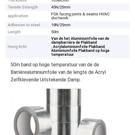
Thickness
70 Micron
Tensile Strength
45N/25mm
FSK facing joints & seams HVAC
application
ductwork
Adhesion to steel
18N/25mm
Length
50m
Van de het Aluminiumfolie van de
dampbarrière de Plakband
Hoog licht:
,
,
Acrylaluminiumfolie Plakband
Aluminiumfolie Plakband op hoge
temperatuur
50m band op hoge temperatuur van de de
Barrièrealuminiumfolie van de lengte de Acryl
Zelfklevende Uitstekende Damp.