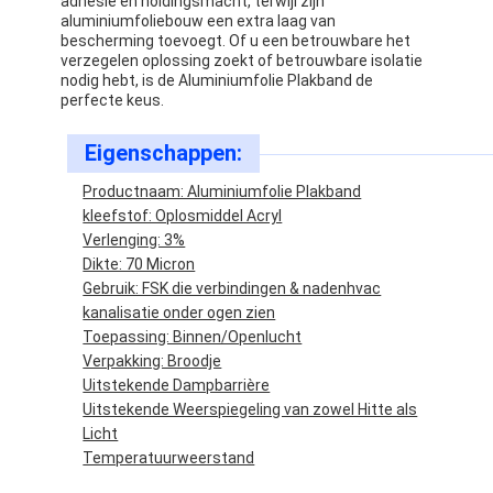
adhesie en holdingsmacht, terwijl zijn
aluminiumfoliebouw een extra laag van
bescherming toevoegt. Of u een betrouwbare het
verzegelen oplossing zoekt of betrouwbare isolatie
nodig hebt, is de Aluminiumfolie Plakband de
perfecte keus.
Eigenschappen:
Productnaam: Aluminiumfolie Plakband
kleefstof: Oplosmiddel Acryl
Verlenging: 3%
Dikte: 70 Micron
Gebruik: FSK die verbindingen & nadenhvac
kanalisatie onder ogen zien
Toepassing: Binnen/Openlucht
Verpakking: Broodje
Huis
Uitstekende Dampbarrière
Uitstekende Weerspiegeling van zowel Hitte als
Producten
Licht
Temperatuurweerstand
Ongeveer ons