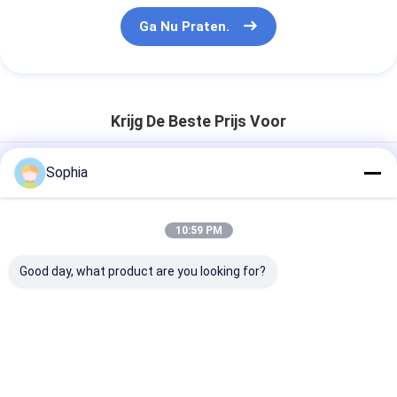
Ga Nu Praten.
Krijg De Beste Prijs Voor
Sophia
Aluminiumfolieband op hoge
temperatuur 50m Barrière van de
Lengte de Acryl Zelfklevende
Uitstekende Damp
10:59 PM
Good day, what product are you looking for?
Chatten
Geadviseerde Producten