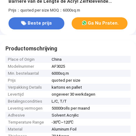
Barrière van de Lengte de Acryl Zelfklevende
Uitstekende Damp
Prijs：quoted per size
MOQ：6000sq.m
Beste prijs
Ga Nu Praten.
Productomschrijving
Place of Origin
China
Modelnummer
AF3025
Min. bestelaantal
6000sq.m
Prijs
quoted per size
Verpakking Details
kartons en pallet
Levertijd
ongeveer 30 werkdagen
Betalingscondities
L/C, T/T
Levering vermogen
50000rolls per maand
Adhesive
Solvent Acrylic
Temperature Range
-30℃~120℃
Material
Aluminum Foil