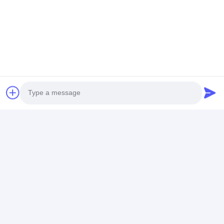
Hoogwaardige
Aluminiumfolietape
Aluminiumfoli
aluminium folie tape.
gebruikt voor
Oplosmiddel A
Hitte- en
bevestiging,
en rubberharsl
vochtbestendige
afscherming,
voor HVAC-
afdichting en
Beste prijs
Beste prijs
Beste pri
afdichting.
bescherming
Photo
Thuis
Ongeveer
Contacteer
Desktop
ons
ons
Site
Video Call
Sitemap
Privacybeleid
Audio Call
Kwaliteit
Zelfklevende Isolatieband
China Fabriek.Copyright © 2026
UN.Tex (Dalian) Co.,Ltd. All Rights Reserved.