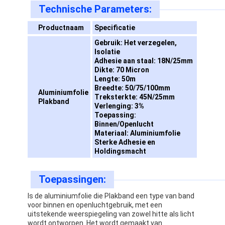
Technische Parameters:
Fabrieksreis
Productnaam
Specificatie
Kwaliteitscontrole
Gebruik: Het verzegelen,
Isolatie
Contacteer ons
Adhesie aan staal: 18N/25mm
Dikte: 70 Micron
Lengte: 50m
Breedte: 50/75/100mm
Aluminiumfolie
Treksterkte: 45N/25mm
Zelfklevende Isolatieband
Plakband
Verlenging: 3%
Toepassing:
De Isolatieband van de glasdoek
Binnen/Openlucht
Materiaal: Aluminiumfolie
Hittebestendige Isolatieband
Sterke Adhesie en
Holdingsmacht
De Plakband van de glasdoek
Toepassingen:
De Plakband van de Polyimidefilm
Is de aluminiumfolie die Plakband een type van band
voor binnen en openluchtgebruik, met een
Aluminiumfolie Plakband
uitstekende weerspiegeling van zowel hitte als licht
wordt ontworpen. Het wordt gemaakt van