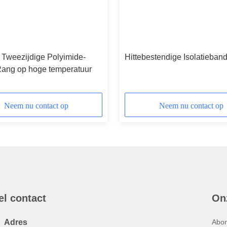
 Tweezijdige Polyimide-
Hittebestendige Isolatieban
ang op hoge temperatuur
Neem nu contact op
Neem nu contact op
el contact
On
Adres
Abon