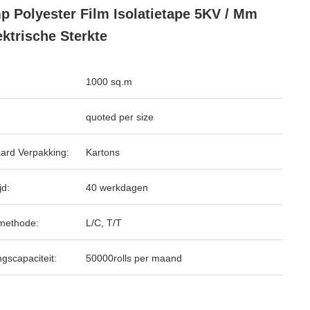
p Polyester Film Isolatietape 5KV / Mm
ektrische Sterkte
1000 sq.m
quoted per size
ard Verpakking:
Kartons
jd:
40 werkdagen
methode:
L/C, T/T
ngscapaciteit:
50000rolls per maand