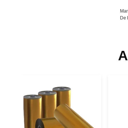
Mar
De 
A