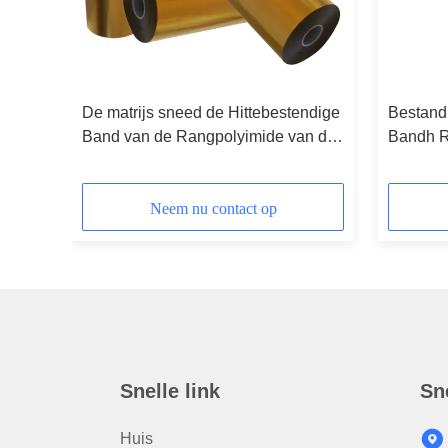
 Rang
De matrijs sneed de Hittebestendige
Bestand
Band van de Rangpolyimide van de
Bandh R
Isolatieband H
Neem nu contact op
Snelle link
Sn
Huis