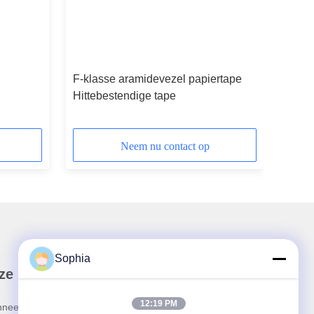
d
F-klasse aramidevezel papiertape
Hittebestendige tape
Neem nu contact op
Sophia
ze nieuwsbrief
12:19 PM
neer u op onze nieuwsbrief voor kortingen en