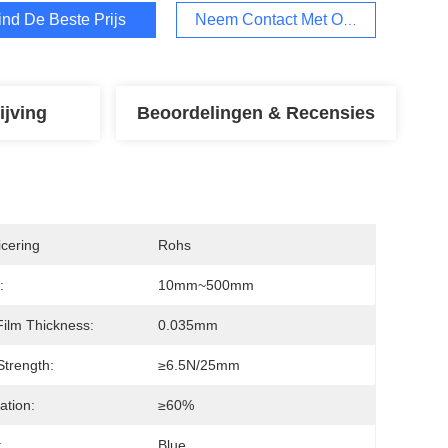
ind De Beste Prijs
Neem Contact Met Ons Op
ijving
Beoordelingen & Recensies
icering
Rohs
:
10mm~500mm
ilm Thickness:
0.035mm
Strength:
≥6.5N/25mm
ation:
≥60%
:
Blue