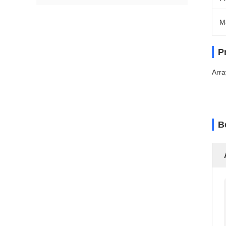
M
P
Arra
B