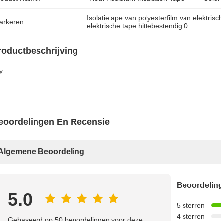
Isolatietape van polyesterfilm van elektrisch
arkeren:
elektrische tape hittebestendig 0
roductbeschrijving
y
eoordelingen En Recensie
Algemene Beoordeling
Beoordeli
5.0
5 sterren
4 sterren
Gebaseerd op 50 beoordelingen voor deze