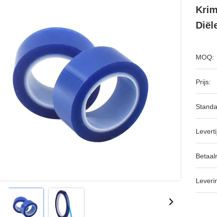
Krim
Diël
MOQ:
Prijs:
Standa
Leverti
Betaal
Leveri