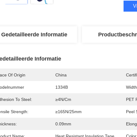
V
Gedetailleerde Informatie
Productbeschr
edetailleerde Informatie
ace Of Origin
China
Certif
odelnummer
1334B
Width
dhesion To Steel:
≥4N/cm
PET F
nsile Strength:
≥165N/25mm
Peel 
hickness:
0.09mm
Elong
roduct Name:
Heat Resistant Insulation Tape
Color