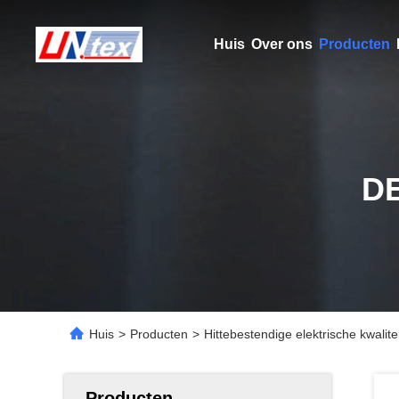
Huis
Over ons
Producten
D
Huis
>
Producten
>
Hittebestendige elektrische kwalite
Producten