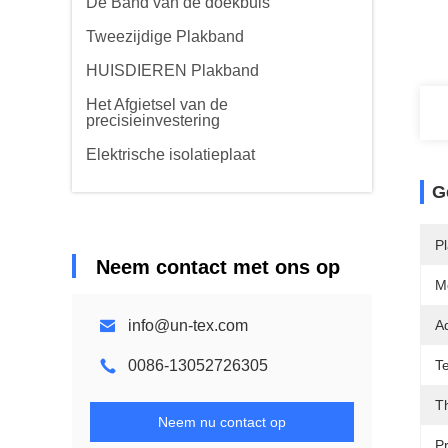
De Band van de doekbuis
Tweezijdige Plakband
HUISDIEREN Plakband
Het Afgietsel van de
precisieinvestering
Elektrische isolatieplaat
G
Pl
Neem contact met ons op
M
info@un-tex.com
A
0086-13052726305
Te
T
Neem nu contact op
P