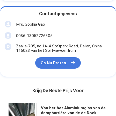
De Doekband van het aluminiumfolieglas
Contactgegevens
Folie Onder ogen gezien Kraftpapier-Document
Mrs. Sophia Gao
De Doek van de aluminiumfolieglasvezel
0086-13052726305
De Band van het foliegrof linnen
Zaal a-705, no.1A-4 Softpark Road, Dalian, China
De Band van de doekbuis
116023 van het Softviewcentrum
Tweezijdige Plakband
Ga Nu Praten.
HUISDIEREN Plakband
Het Afgietsel van de precisieinvestering
Krijg De Beste Prijs Voor
Elektrische isolatieplaat
Van het het Aluminiumglas van de
dampbarrière van de de Doek