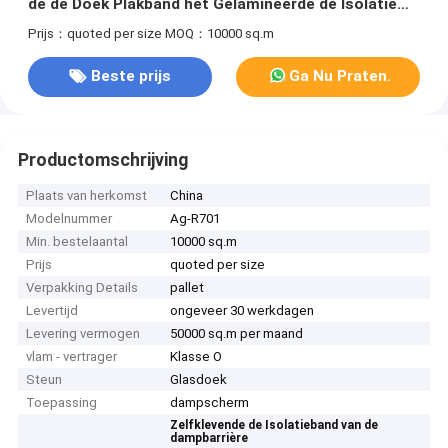
de de Doek Plakband het Gelamineerde de Isolatie
Onder ogen zien
Prijs：quoted per size
MOQ：10000 sq.m
Beste prijs
Ga Nu Praten.
Productomschrijving
Plaats van herkomst
China
Modelnummer
Ag-R701
Min. bestelaantal
10000 sq.m
Prijs
quoted per size
Verpakking Details
pallet
Levertijd
ongeveer 30 werkdagen
Levering vermogen
50000 sq.m per maand
vlam - vertrager
Klasse O
Steun
Glasdoek
Toepassing
dampscherm
Zelfklevende de Isolatieband van de
dampbarrière