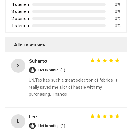
4 sterren
0%
3 sterren
0%
2 sterren
0%
1 sterren
0%
Alle recensies
Suharto
S
Het is nuttig. (3)
UN.Tex has such a great selection of fabrics, it
really saved me a lot of hassle with my
purchasing. Thanks!
Huis
Producten
Lee
L
Ongeveer ons
Het is nuttig. (3)