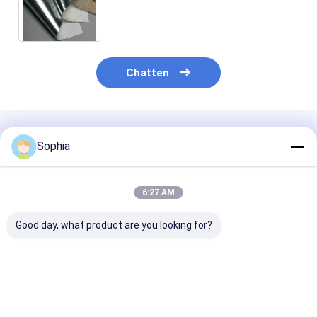
Plakband het Gelamineerde de
Isolatie Onder ogen zien
Chatten
Geadviseerde Producten
Sophia
6:27 AM
Good day, what product are you looking for?
Professionele PTFE-
Vlamvertragende
Met glasvezel
tape voor het
PVC-tape
versterkte PT
afdichten van
Zelfdovende
tape -
pijpdraad – bestand
elektrische isolatie
antiaanbaklaa
tegen hoge
voor kabelboom- en
hoge temperat