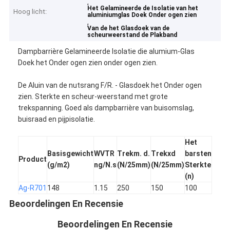
,
Het Gelamineerde de Isolatie van het
Hoog licht:
aluminiumglas Doek Onder ogen zien
,
Van de het Glasdoek van de
scheurweerstand de Plakband
Dampbarrière Gelamineerde Isolatie die alumium-Glas
Doek het Onder ogen zien onder ogen zien.
De Aluin van de nutsrang F/R. - Glasdoek het Onder ogen
zien. Sterkte en scheur-weerstand met grote
trekspanning. Goed als dampbarrière van buisomslag,
buisraad en pijpisolatie.
Het
Basisgewicht
WVTR
Trekm. d.
Trekxd
barsten
Product
Brand
(g/m2)
ng/N.s
(N/25mm)
(N/25mm)
Sterkte
(n)
Ag-R701
148
1.15
250
150
100
Klas
Beoordelingen En Recensie
Beoordelingen En Recensie