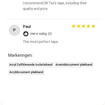
I recommend UN.Tex's tape, including their
Fabrieksreis
quality and price.
Kwaliteitscontrole
Contacteer ons
Paul
P
Het is nuttig. (2)
The most perfect tape.
Zelfklevende Isolatieband
Markeringen:
De Isolatieband van de glasdoek
Acryl Zelfklevende Isolatieband
Aramiddocument plakband
Hittebestendige Isolatieband
Acryldocument plakband
De Plakband van de glasdoek
De Plakband van de Polyimidefilm
Aluminiumfolie Plakband