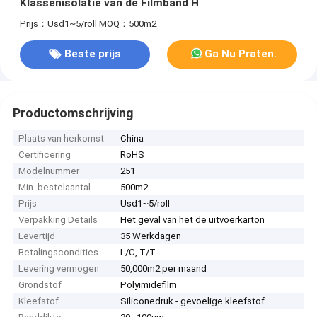
Klassenisolatie van de Filmband H
Prijs：Usd1~5/roll
MOQ：500m2
Beste prijs
Ga Nu Praten.
Productomschrijving
Plaats van herkomst
China
Certificering
RoHS
Modelnummer
251
Min. bestelaantal
500m2
Prijs
Usd1~5/roll
Verpakking Details
Het geval van het de uitvoerkarton
Levertijd
35 Werkdagen
Betalingscondities
L/C, T/T
Levering vermogen
50,000m2 per maand
Grondstof
Polyimidefilm
Kleefstof
Siliconedruk - gevoelige kleefstof