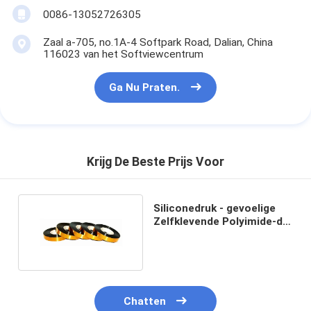
0086-13052726305
Zaal a-705, no.1A-4 Softpark Road, Dalian, China
116023 van het Softviewcentrum
Ga Nu Praten.
Krijg De Beste Prijs Voor
Siliconedruk - gevoelige
Zelfklevende Polyimide-de
Klassenisolatie van de
Filmband H
Chatten