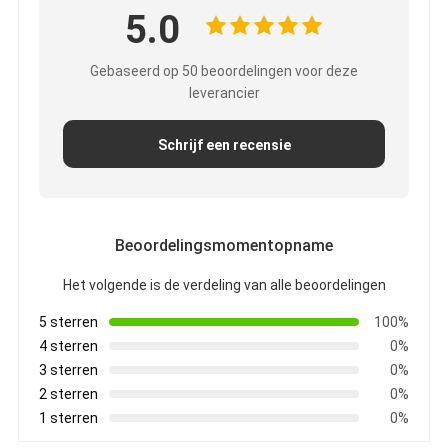
5.0
Fabrieksreis
Kwaliteitscontrole
Gebaseerd op 50 beoordelingen voor deze
leverancier
Contacteer ons
Schrijf een recensie
Zelfklevende Isolatieband
De Isolatieband van de glasdoek
Beoordelingsmomentopname
Hittebestendige Isolatieband
Het volgende is de verdeling van alle beoordelingen
5 sterren
100%
De Plakband van de glasdoek
4 sterren
0%
3 sterren
0%
De Plakband van de Polyimidefilm
2 sterren
0%
Aluminiumfolie Plakband
1 sterren
0%