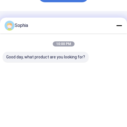
Geadviseerde Producten
Sophia
10:00 PM
Good day, what product are you looking for?
Professionele PTFE-
Vlamvertragende
Met glasvezel
tape voor het
PVC-tape
versterkte PT
afdichten van
Zelfdovende
tape -
pijpdraad – bestand
elektrische isolatie
antiaanbaklaa
tegen hoge
voor kabelboom- en
hoge temperat
Beste prijs
Beste prijs
Beste pri
temperaturen en
kabelbescherming
voor hitteafdi
corrosie
Thuis
Ongeveer
Contacteer
Desktop
ons
ons
Site