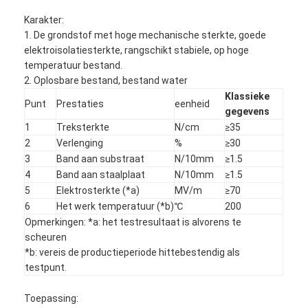
Karakter:
1. De grondstof met hoge mechanische sterkte, goede
elektroisolatiesterkte, rangschikt stabiele, op hoge
temperatuur bestand.
2. Oplosbare bestand, bestand water
Klassieke
Punt
Prestaties
eenheid
gegevens
1
Treksterkte
N/cm
≥35
2
Verlenging
%
≥30
3
Band aan substraat
N/10mm
≥1.5
4
Band aan staalplaat
N/10mm
≥1.5
5
Elektrosterkte (*a)
MV/m
≥70
6
Het werk temperatuur (*b)
℃
200
Opmerkingen: *a: het testresultaat is alvorens te
scheuren
*b: vereis de productieperiode hittebestendig als
testpunt.
Toepassing: