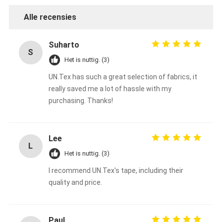
De Doekband van het aluminiumfolieglas
Alle recensies
Folie Onder ogen gezien Kraftpapier-Document
Suharto
De Doek van de aluminiumfolieglasvezel
S
Het is nuttig. (3)
De Band van het foliegrof linnen
UN.Tex has such a great selection of fabrics, it
really saved me a lot of hassle with my
De Band van de doekbuis
purchasing. Thanks!
Tweezijdige Plakband
HUISDIEREN Plakband
Lee
L
Het is nuttig. (3)
Het Afgietsel van de precisieinvestering
I recommend UN.Tex's tape, including their
Elektrische isolatieplaat
quality and price.
Paul