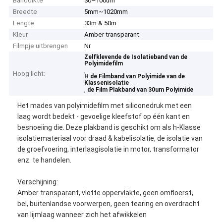
Banddikte
30~100um
Breedte
5mm~1020mm
Lengte
33m & 50m
Kleur
Amber transparant
Filmpje uitbrengen
Nr
Zelfklevende de Isolatieband van de
Polyimidefilm
,
Hoog licht:
H de Filmband van Polyimide van de
Klassenisolatie
,
de Film Plakband van 30um Polyimide
Het mades van polyimidefilm met siliconedruk met een
laag wordt bedekt - gevoelige kleefstof op één kant en
besnoeiing die. Deze plakband is geschikt om als h-Klasse
isolatiemateriaal voor draad & kabelisolatie, de isolatie van
de groefvoering, interlaagisolatie in motor, transformator
enz. te handelen.
Verschijning:
Amber transparant, vlotte oppervlakte, geen omfloerst,
bel, buitenlandse voorwerpen, geen tearing en overdracht
van lijmlaag wanneer zich het afwikkelen