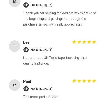
M
De Doekband van het aluminiumfolieglas
Het is nuttig. (5)
Thank you for helping me correct my mistake at
Folie Onder ogen gezien Kraftpapier-Document
the beginning and guiding me through the
De Doek van de aluminiumfolieglasvezel
purchase smoothly. I really appreciate it.
De Band van het foliegrof linnen
Lee
De Band van de doekbuis
L
Het is nuttig. (3)
Tweezijdige Plakband
I recommend UN.Tex's tape, including their
quality and price.
HUISDIEREN Plakband
Het Afgietsel van de precisieinvestering
Paul
P
Elektrische isolatieplaat
Het is nuttig. (2)
The most perfect tape.