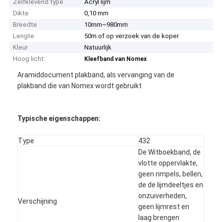
Zelfklevend type
Acryl lijm
Dikte
0,10 mm
Breedte
10mm~980mm
Lengte
50m of op verzoek van de koper
Kleur
Natuurlijk
Hoog licht:
Kleefband van Nomex
Aramiddocument plakband, als vervanging van de
plakband die van Nomex wordt gebruikt
Typische eigenschappen:
Type
432
De Witboekband, de
vlotte oppervlakte,
geen rimpels, bellen,
de de lijmdeeltjes en
onzuiverheden,
Verschijning
geen lijmrest en
laag brengen