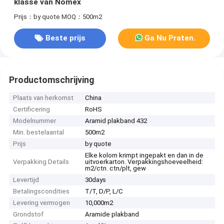
klasse van Nomex
Prijs：by quote
MOQ：500m2
Beste prijs
Ga Nu Praten.
Productomschrijving
Plaats van herkomst
China
Certificering
RoHS
Modelnummer
Aramid plakband 432
Min. bestelaantal
500m2
Prijs
by quote
Elke kolom krimpt ingepakt en dan in de
Verpakking Details
uitvoerkarton. Verpakkingshoeveelheid:
m2/ctn. ctn/plt, gew
Levertijd
30days
Betalingscondities
T/T, D/P, L/C
Levering vermogen
10,000m2
Grondstof
Aramide plakband