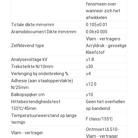
fenomeen over
wanneer zich het
afwikkelen
Totale dikte mm±mm
0.105±0.01
Aramiddocument Dikte mm±mm
0.06±0.005
Vlam - vertragers
Zelfklevend type
Acryldruk - gevoelige
Kleefstof
Analysevoltage kV
≥1.8
Treksterkte N/10mm
≥30
Verlenging bij onderbreking %
≥4
Adhesie (aan staaloppervlakte)
≥12.0
N/25mm
Balkopspijker cm
≤10
Hittebestendigheidstest
Geen het overhellen
155℃/45min
op bandeind
Temperatuurweerstand op lange
F class/155℃
termijn
Ontmoet UL510-
Vlam - vertrager
Vlam - vertrager