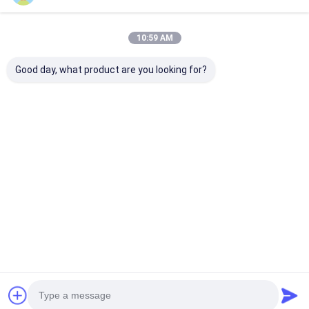
10:59 AM
Good day, what product are you looking for?
Professionele PTFE-
Vlamvertragende
Met glasvezel
tape voor het
PVC-tape
versterkte PT
afdichten van
Zelfdovende
tape -
pijpdraad – bestand
elektrische isolatie
antiaanbaklaa
tegen hoge
voor kabelboom- en
hoge temperat
Beste prijs
Beste prijs
Beste pri
temperaturen en
kabelbescherming
voor hitteafdi
corrosie
Thuis
Ongeveer
Contacteer
Desktop
ons
ons
Site
Sitemap
Privacybeleid
Kwaliteit
Zelfklevende Isolatieband
China Fabriek.Copyright © 2026
UN.Tex (Dalian) Co.,Ltd. All Rights Reserved.