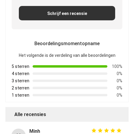
Fabrieksreis
Schrijf een recensie
Kwaliteitscontrole
Contacteer ons
Beoordelingsmomentopname
Het volgende is de verdeling van alle beoordelingen
Zelfklevende Isolatieband
5 sterren
100%
De Isolatieband van de glasdoek
4 sterren
0%
3 sterren
0%
Hittebestendige Isolatieband
2 sterren
0%
1 sterren
0%
De Plakband van de glasdoek
De Plakband van de Polyimidefilm
Alle recensies
Aluminiumfolie Plakband
Minh