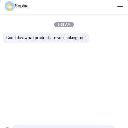
Geadviseerde Producten
Sophia
9:42 AM
Good day, what product are you looking for?
Hoogwaardige
Aluminiumfolietape
Aluminiumfoli
aluminium folie tape.
gebruikt voor
Oplosmiddel A
Hitte- en
bevestiging,
en rubberharsl
vochtbestendige
afscherming,
voor HVAC-
afdichting en
Beste prijs
Beste prijs
Beste pri
afdichting.
bescherming
Thuis
Ongeveer
Contacteer
Desktop
ons
ons
Site
Sitemap
Privacybeleid
Kwaliteit
Zelfklevende Isolatieband
China Fabriek.Copyright © 2026
UN.Tex (Dalian) Co.,Ltd. All Rights Reserved.