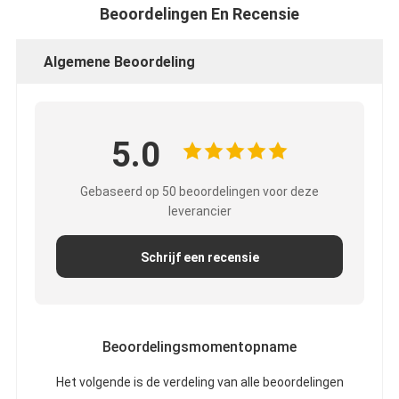
De Doekband van het aluminiumfolieglas
Beoordelingen En Recensie
Folie Onder ogen gezien Kraftpapier-Document
Algemene Beoordeling
De Doek van de aluminiumfolieglasvezel
De Band van het foliegrof linnen
5.0
De Band van de doekbuis
Gebaseerd op 50 beoordelingen voor deze
Tweezijdige Plakband
leverancier
HUISDIEREN Plakband
Schrijf een recensie
Het Afgietsel van de precisieinvestering
Elektrische isolatieplaat
Beoordelingsmomentopname
Het volgende is de verdeling van alle beoordelingen