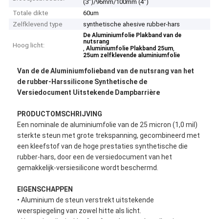
(3“)/96mm/100mm (4“)
Totale dikte
60um
Zelfklevend type
synthetische ahesive rubber-hars
De Aluminiumfolie Plakband van de
nutsrang
Hoog licht:
,
,
Aluminiumfolie Plakband 25um
25um zelfklevende aluminiumfolie
Van de de Aluminiumfolieband van de nutsrang van het
de rubber-Harssilicone Synthetische de
Versiedocument Uitstekende Dampbarrière
PRODUCTOMSCHRIJVING
Een nominale de aluminiumfolie van de 25 micron (1,0 mil)
sterkte steun met grote trekspanning, gecombineerd met
een kleefstof van de hoge prestaties synthetische die
rubber-hars, door een de versiedocument van het
gemakkelijk-versiesilicone wordt beschermd.
EIGENSCHAPPEN
• Aluminium de steun verstrekt uitstekende
weerspiegeling van zowel hitte als licht.