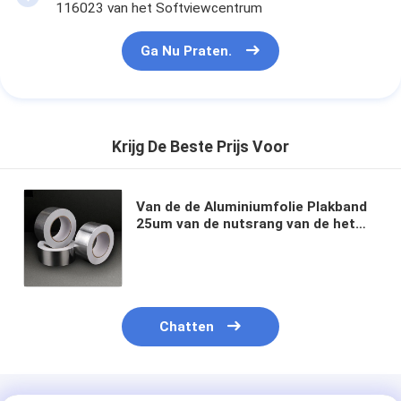
116023 van het Softviewcentrum
Ga Nu Praten.
Krijg De Beste Prijs Voor
Van de de Aluminiumfolie Plakband
25um van de nutsrang van de het
Synthetische Rubberhars het
Document van de het Siliconeversie
Uitstekende Dampbarrière
Chatten