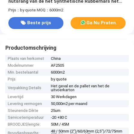
nutsrang van de het Synthetische Rubberhars het
Document van de het Siliconeversie Uitstekende
Prijs：by quote
MOQ：6000m2
Dampbarrière
Beste prijs
Ga Nu Praten.
Productomschrijving
Plaats van herkomst
China
Modelnummer
AF2505
Min. bestelaantal
6000m2
Prijs
by quote
Het geval en de pallet van het de
Verpakking Details
uitvoerkarton
Levertijd
30 Werkdagen
Levering vermogen
50,000m2 per maand
Steunende Dikte
25um
Servicetemperatuur
-20 +80 C
BROODJESlengte:
50M / 45M
48 / 50mm (2“)/60/63mm (2,5“)/72/75mm
Broodjesbreedte: