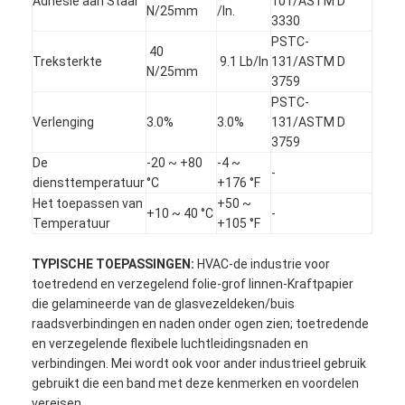
Adhesie aan Staal
101/ASTM D
N/25mm
/In.
3330
PSTC-
40
Treksterkte
9.1 Lb/In
131/ASTM D
N/25mm
3759
PSTC-
Verlenging
3.0%
3.0%
131/ASTM D
3759
De
-20 ~ +80
-4 ~
-
diensttemperatuur
°C
+176 °F
Het toepassen van
+50 ~
+10 ~ 40 °C
-
Temperatuur
+105 °F
TYPISCHE TOEPASSINGEN:
HVAC-de industrie voor
toetredend en verzegelend folie-grof linnen-Kraftpapier
Huis
die gelamineerde van de glasvezeldeken/buis
raadsverbindingen en naden onder ogen zien; toetredende
Producten
en verzegelende flexibele luchtleidingsnaden en
verbindingen. Mei wordt ook voor ander industrieel gebruik
Ongeveer ons
gebruikt die een band met deze kenmerken en voordelen
vereisen.