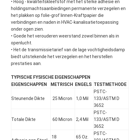
• Hoog - kwaliteitskleefstof met het sterke adhesie en
holdingsmachtsaanbiedingen permanente verzegelen en
het plakken op folie-grof linnen-Kraftpapier die
verbindingen en naden in HVAC-kanalisatietoepassing
onder ogen zien.
• Goede het verouderen weerstand zowel binnen als in
openlucht.
• Het de transmissietarief van de lage vochtigheidsdamp
biedt uitstekende het verzegelen en het herstellen
prestaties aan.
TYPISCHE FYSISCHE EIGENSCHAPPEN
EIGENSCHAPPEN
METRISCH
ENGELS
TESTMETHODE
PSTC-
Steunende Dikte
25 Micron
1,0 Mil
133/ASTM D
3652
PSTC-
Totale Dikte
60 Micron
2,4 Mil
133/ASTM D
3652
PSTC-
18
65 Oz.