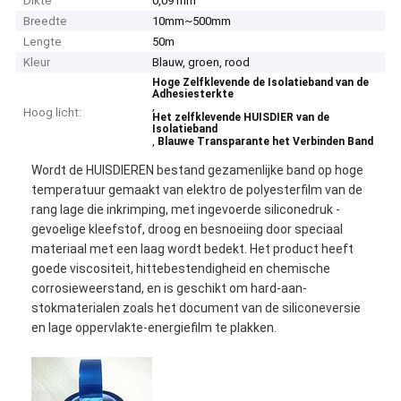
Dikte
0,09 mm
Breedte
10mm~500mm
Lengte
50m
Kleur
Blauw, groen, rood
Hoge Zelfklevende de Isolatieband van de
Adhesiesterkte
,
Hoog licht:
Het zelfklevende HUISDIER van de
Isolatieband
,
Blauwe Transparante het Verbinden Band
Wordt de HUISDIEREN bestand gezamenlijke band op hoge
temperatuur gemaakt van elektro de polyesterfilm van de
rang lage die inkrimping, met ingevoerde siliconedruk -
gevoelige kleefstof, droog en besnoeiing door speciaal
materiaal met een laag wordt bedekt. Het product heeft
goede viscositeit, hittebestendigheid en chemische
corrosieweerstand, en is geschikt om hard-aan-
stokmaterialen zoals het document van de siliconeversie
en lage oppervlakte-energiefilm te plakken.