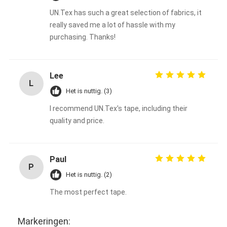
De Doekband van het aluminiumfolieglas
UN.Tex has such a great selection of fabrics, it
really saved me a lot of hassle with my
Folie Onder ogen gezien Kraftpapier-Document
purchasing. Thanks!
De Doek van de aluminiumfolieglasvezel
De Band van het foliegrof linnen
Lee
L
Het is nuttig. (3)
De Band van de doekbuis
I recommend UN.Tex's tape, including their
Tweezijdige Plakband
quality and price.
HUISDIEREN Plakband
Paul
Het Afgietsel van de precisieinvestering
P
Het is nuttig. (2)
Elektrische isolatieplaat
The most perfect tape.
Markeringen: