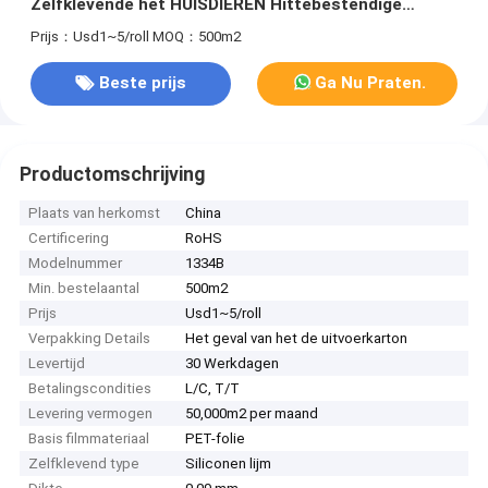
Zelfklevende het HUISDIEREN Hittebestendige
Blauwe Transparant
Prijs：Usd1~5/roll
MOQ：500m2
Beste prijs
Ga Nu Praten.
Productomschrijving
Plaats van herkomst
China
Certificering
RoHS
Modelnummer
1334B
Min. bestelaantal
500m2
Prijs
Usd1~5/roll
Verpakking Details
Het geval van het de uitvoerkarton
Levertijd
30 Werkdagen
Betalingscondities
L/C, T/T
Levering vermogen
50,000m2 per maand
Basis filmmateriaal
PET-folie
Zelfklevend type
Siliconen lijm