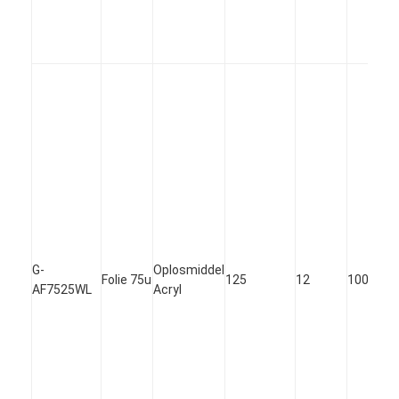
G-
Oplosmiddel
Folie 75u
125
12
100
AF7525WL
Acryl