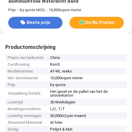
aluminiumfolie Waterdicht Band
Prijs：by quote
MOQ：10,000squre meter
Beste prijs
Ga Nu Praten.
Productomschrijving
Plaats van herkomst
China
Certificering
RoHS
Modelnummer
Af-WL reeks
Min. bestelaantal
10,000squre meter
Prijs
by quote
Het geval en de pallet van het de
Verpakking Details
uitvoerkarton
Levertijd
30 Werkdagen
Betalingscondities
L/C, T/T
Levering vermogen
50,000m2 per maand
Steunend Materiaal
Al folie
Eindig
Polijst & Mat