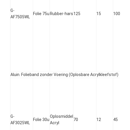
Fabrieksreis
G-
Folie 75u
Rubber-hars
125
15
100
AF7505WL
Kwaliteitscontrole
Contacteer ons
Zelfklevende Isolatieband
De Isolatieband van de glasdoek
Aluin. Folieband zonder Voering (Oplosbare Acrylkleefstof)
Hittebestendige Isolatieband
De Plakband van de glasdoek
De Plakband van de Polyimidefilm
G-
Oplosmiddel
Folie 30u
70
12
45
Aluminiumfolie Plakband
AF3025WL
Acryl