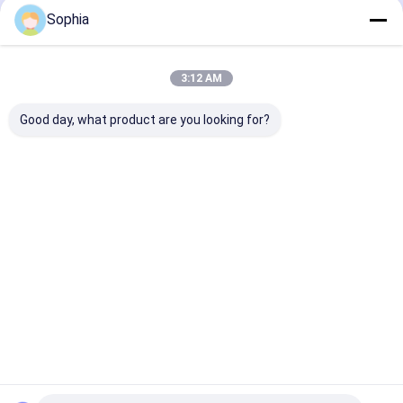
Geadviseerde Producten
Sophia
3:12 AM
Good day, what product are you looking for?
Hoogwaardige
Aluminiumfolietape
Aluminiumfoli
aluminium folie tape.
gebruikt voor
Oplosmiddel A
Hitte- en
bevestiging,
en rubberharsl
vochtbestendige
afscherming,
voor HVAC-
afdichting en
Beste prijs
Beste prijs
Beste pri
afdichting.
bescherming
Thuis
Ongeveer
Contacteer
Desktop
ons
ons
Site
Sitemap
Privacybeleid
Kwaliteit
Zelfklevende Isolatieband
China Fabriek.Copyright © 2026
UN.Tex (Dalian) Co.,Ltd. All Rights Reserved.