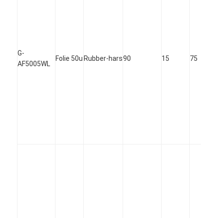
G-
Folie 50u
Rubber-hars
90
15
75
AF5005WL
Huis
Producten
Ongeveer ons