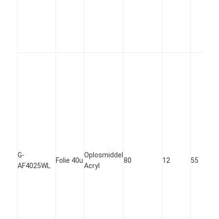
De Doekband van het aluminiumfolieglas
Folie Onder ogen gezien Kraftpapier-Document
De Doek van de aluminiumfolieglasvezel
De Band van het foliegrof linnen
De Band van de doekbuis
Tweezijdige Plakband
HUISDIEREN Plakband
G-
Oplosmiddel
Het Afgietsel van de precisieinvestering
Folie 40u
80
12
55
AF4025WL
Acryl
Elektrische isolatieplaat