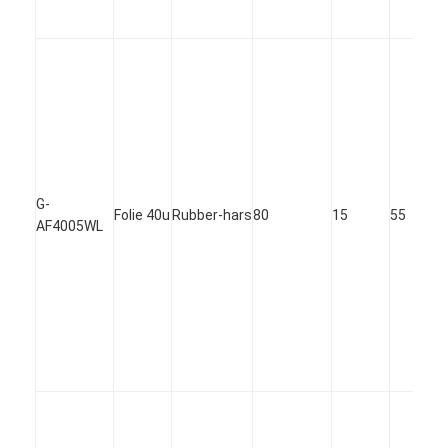
G-
Folie 40u
Rubber-hars
80
15
55
AF4005WL