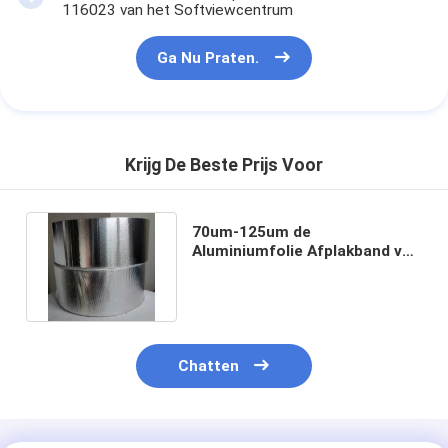
116023 van het Softviewcentrum
Ga Nu Praten.
Krijg De Beste Prijs Voor
70um-125um de
Aluminiumfolie Afplakband van
de aluminiumfolie Waterdicht
Band
Chatten