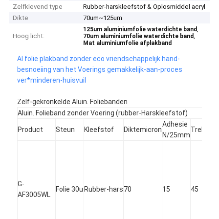
Zelfklevend type
Rubber-harskleefstof & Oplosmiddel acryl
Dikte
70um~125um
,
125um aluminiumfolie waterdichte band
Hoog licht:
,
70um aluminiumfolie waterdichte band
Mat aluminiumfolie afplakband
Al folie plakband zonder eco vriendschappelijk hand-
besnoeiing van het Voerings gemakkelijk-aan-proces
ver*minderen-huisvuil
Zelf-gekronkelde Aluin. Foliebanden
Aluin. Folieband zonder Voering (rubber-Harskleefstof)
Adhesie
Product
Steun
Kleefstof
Diktemicron
Trekn/
N/25mm
G-
Folie 30u
Rubber-hars
70
15
45
AF3005WL