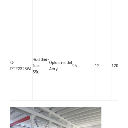
Huisdier-
G-
Oplosmiddel
folie:
95
12
120
PTF2325WL
Acryl
55u