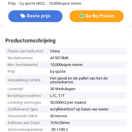
Prijs：by quote
MOQ：10,000squre meter
Beste prijs
Ga Nu Praten.
Productomschrijving
Plaats van herkomst
China
Modelnummer
AF5015MK
Min. bestelaantal
10,000squre meter
Prijs
by quote
Het geval en de pallet van het de
Verpakking Details
uitvoerkarton
Levertijd
30 Werkdagen
Betalingscondities
L/C, T/T
Levering vermogen
50,000m2 per maand
Zelfklevend type
acrylkleefstof op basis van water
Steunende Dikte
50 micron
Adhesie aan Staal
10 N/25mm
Servicetemperatuur
-20 +100 C