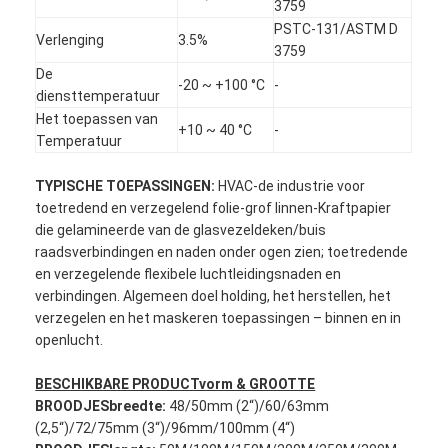
3759
PSTC-131/ASTM D
Verlenging
3.5%
3759
De
-20 ~ +100 °C
-
diensttemperatuur
Het toepassen van
+10 ~ 40 °C
-
Temperatuur
TYPISCHE TOEPASSINGEN:
HVAC-de industrie voor
toetredend en verzegelend folie-grof linnen-Kraftpapier
die gelamineerde van de glasvezeldeken/buis
raadsverbindingen en naden onder ogen zien; toetredende
en verzegelende flexibele luchtleidingsnaden en
verbindingen. Algemeen doel holding, het herstellen, het
verzegelen en het maskeren toepassingen – binnen en in
Huis
openlucht.
Producten
BESCHIKBARE PRODUCTvorm & GROOTTE
BROODJESbreedte:
48/50mm (2“)/60/63mm
Ongeveer ons
(2,5“)/72/75mm (3“)/96mm/100mm (4“)