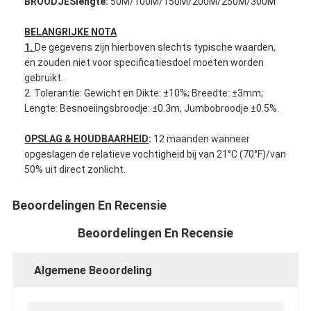
BROODJESlengte:
50M/100M/150M/200M/250M/300M
Fabrieksreis
BELANGRIJKE NOTA
Kwaliteitscontrole
1.
De gegevens zijn hierboven slechts typische waarden,
en zouden niet voor specificatiesdoel moeten worden
Contacteer ons
gebruikt.
2. Tolerantie: Gewicht en Dikte: ±10%; Breedte: ±3mm;
Lengte: Besnoeiingsbroodje: ±0.3m, Jumbobroodje ±0.5%.
Zelfklevende Isolatieband
OPSLAG & HOUDBAARHEID
:
12 maanden wanneer
opgeslagen de relatieve vochtigheid bij van 21°C (70°F)/van
De Isolatieband van de glasdoek
50% uit direct zonlicht.
Hittebestendige Isolatieband
Beoordelingen En Recensie
De Plakband van de glasdoek
Beoordelingen En Recensie
De Plakband van de Polyimidefilm
Algemene Beoordeling
Aluminiumfolie Plakband