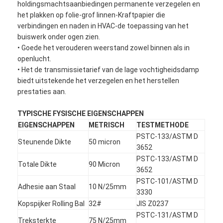
holdingsmachtsaanbiedingen permanente verzegelen en
het plakken op folie-grof linnen-Kraftpapier die
verbindingen en naden in HVAC-de toepassing van het
buiswerk onder ogen zien.
• Goede het verouderen weerstand zowel binnen als in
openlucht.
• Het de transmissietarief van de lage vochtigheidsdamp
biedt uitstekende het verzegelen en het herstellen
prestaties aan.
TYPISCHE FYSISCHE EIGENSCHAPPEN
EIGENSCHAPPEN
METRISCH
TESTMETHODE
PSTC-133/ASTM D
Steunende Dikte
50 micron
3652
PSTC-133/ASTM D
Totale Dikte
90 Micron
3652
PSTC-101/ASTM D
Adhesie aan Staal
10 N/25mm
3330
Kopspijker Rolling Bal
32#
JIS Z0237
PSTC-131/ASTM D
Treksterkte
75 N/25mm