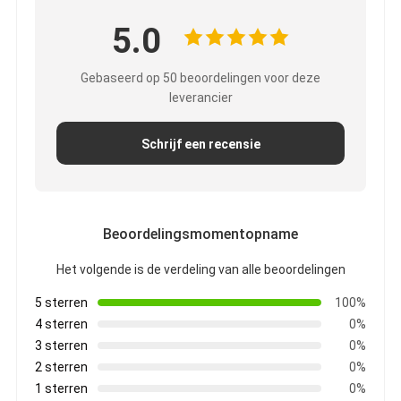
De Doekband van het aluminiumfolieglas
5.0
Folie Onder ogen gezien Kraftpapier-Document
Gebaseerd op 50 beoordelingen voor deze
De Doek van de aluminiumfolieglasvezel
leverancier
De Band van het foliegrof linnen
Schrijf een recensie
De Band van de doekbuis
Tweezijdige Plakband
Beoordelingsmomentopname
HUISDIEREN Plakband
Het volgende is de verdeling van alle beoordelingen
Het Afgietsel van de precisieinvestering
5 sterren
100%
4 sterren
0%
Elektrische isolatieplaat
3 sterren
0%
2 sterren
0%
1 sterren
0%