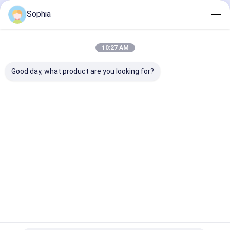
Geadviseerde Producten
Sophia
10:27 AM
Good day, what product are you looking for?
Hoogwaardige
Aluminiumfolietape
Aluminiumfoli
aluminium folie tape.
gebruikt voor
Oplosmiddel A
Hitte- en
bevestiging,
en rubberharsl
vochtbestendige
afscherming,
voor HVAC-
afdichting en
Beste prijs
Beste prijs
Beste pri
afdichting.
bescherming
Thuis
Ongeveer
Contacteer
Desktop
ons
ons
Site
Sitemap
Privacybeleid
Kwaliteit
Zelfklevende Isolatieband
China Fabriek.Copyright © 2026