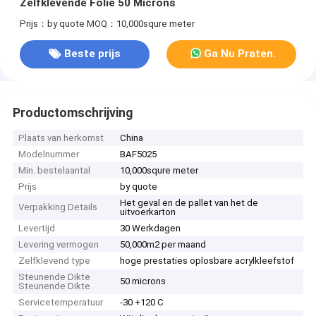
Zelfklevende Folie 50 Microns
Prijs：by quote
MOQ：10,000squre meter
Beste prijs
Ga Nu Praten.
Productomschrijving
Plaats van herkomst
China
Modelnummer
BAF5025
Min. bestelaantal
10,000squre meter
Prijs
by quote
Het geval en de pallet van het de
Verpakking Details
uitvoerkarton
Levertijd
30 Werkdagen
Levering vermogen
50,000m2 per maand
Zelfklevend type
hoge prestaties oplosbare acrylkleefstof
Steunende Dikte
50 microns
Steunende Dikte
Servicetemperatuur
-30 +120 C