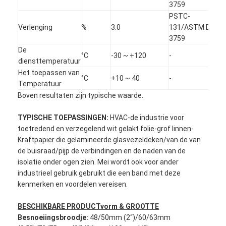
3759
PSTC-
Verlenging
%
3.0
131/ASTM D
3759
De
°C
-30 ~ +120
-
diensttemperatuur
Het toepassen van
°C
+10 ~ 40
-
Temperatuur
Boven resultaten zijn typische waarde.
TYPISCHE TOEPASSINGEN:
HVAC-de industrie voor
toetredend en verzegelend wit gelakt folie-grof linnen-
Kraftpapier die gelamineerde glasvezeldeken/van de van
de buisraad/pijp de verbindingen en de naden van de
isolatie onder ogen zien. Mei wordt ook voor ander
Huis
industrieel gebruik gebruikt die een band met deze
kenmerken en voordelen vereisen.
Producten
BESCHIKBARE PRODUCTvorm & GROOTTE
Ongeveer ons
Besnoeiingsbroodje:
48/50mm (2“)/60/63mm