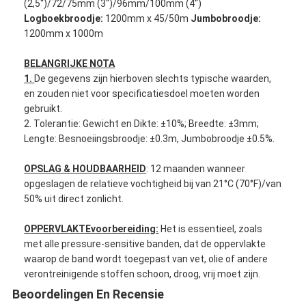
(2,5“)/72/75mm (3“)/96mm/100mm (4“)
Fabrieksreis
Logboekbroodje:
1200mm x 45/50m
Jumbobroodje:
1200mm x 1000m
Kwaliteitscontrole
BELANGRIJKE NOTA
Contacteer ons
1.
De gegevens zijn hierboven slechts typische waarden,
en zouden niet voor specificatiesdoel moeten worden
gebruikt.
2. Tolerantie: Gewicht en Dikte: ±10%; Breedte: ±3mm;
Zelfklevende Isolatieband
Lengte: Besnoeiingsbroodje: ±0.3m, Jumbobroodje ±0.5%.
De Isolatieband van de glasdoek
OPSLAG & HOUDBAARHEID
: 12 maanden wanneer
opgeslagen de relatieve vochtigheid bij van 21°C (70°F)/van
Hittebestendige Isolatieband
50% uit direct zonlicht.
De Plakband van de glasdoek
OPPERVLAKTEvoorbereiding:
Het is essentieel, zoals
met alle pressure-sensitive banden, dat de oppervlakte
De Plakband van de Polyimidefilm
waarop de band wordt toegepast van vet, olie of andere
verontreinigende stoffen schoon, droog, vrij moet zijn.
Aluminiumfolie Plakband
Beoordelingen En Recensie