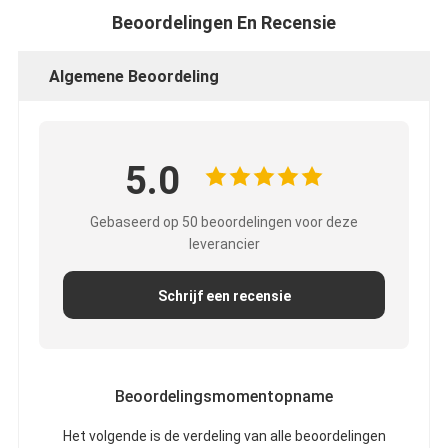
De Doekband van het aluminiumfolieglas
Beoordelingen En Recensie
Folie Onder ogen gezien Kraftpapier-Document
Algemene Beoordeling
De Doek van de aluminiumfolieglasvezel
De Band van het foliegrof linnen
5.0
De Band van de doekbuis
Gebaseerd op 50 beoordelingen voor deze
Tweezijdige Plakband
leverancier
HUISDIEREN Plakband
Schrijf een recensie
Het Afgietsel van de precisieinvestering
Elektrische isolatieplaat
Beoordelingsmomentopname
Het volgende is de verdeling van alle beoordelingen