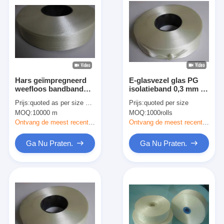
Hars geïmpregneerd
E-glasvezel glas PG
weefloos bandband
isolatieband 0,3 mm H-
glasdoek isolatie band
klasse
Prijs:
quoted as per size and quantity
Prijs:
quoted per size
25 mm Breed 0,30 mm
MOQ:
10000 m
MOQ:
1000rolls
dik
Ontvang de meest recente Prijs
Ontvang de meest recente Prijs
Ga Nu Praten.
Ga Nu Praten.
Huis
Producten
Ongeveer ons