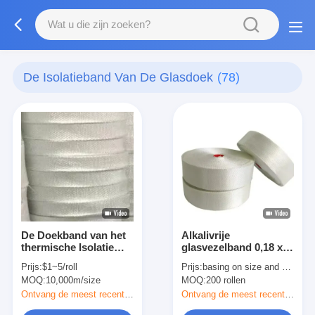
De Isolatieband Van De Glasdoek
(78)
De Doekband van het
Alkalivrije
thermische Isolatie
glasvezelband 0,18 x
Witte Glas
50 mm voor
Prijs:
$1~5/roll
Prijs:
basing on size and quantity
elektrische isolatie
MOQ:
10,000m/size
MOQ:
200 rollen
Ontvang de meest recente Prijs
Ontvang de meest recente Prijs