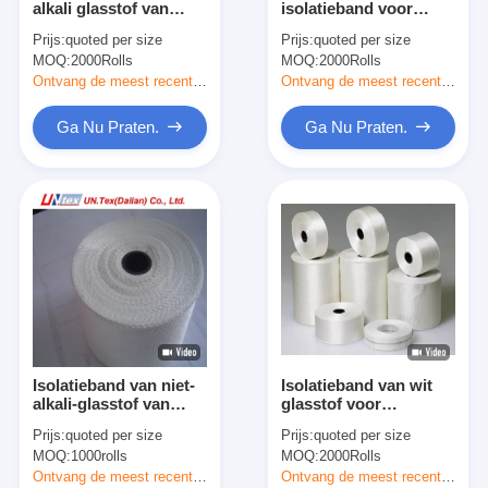
alkali glasstof van
isolatieband voor
De Doekband van het aluminiumfolieglas
paraffine 25 mm breed
warmtebestendige en
Prijs:
quoted per size
Prijs:
quoted per size
elektrische isolatie
MOQ:
Folie Onder ogen gezien Kraftpapier-Document
2000Rolls
MOQ:
2000Rolls
Ontvang de meest recente Prijs
Ontvang de meest recente Prijs
De Doek van de aluminiumfolieglasvezel
Ga Nu Praten.
Ga Nu Praten.
De Band van het foliegrof linnen
De Band van de doekbuis
Tweezijdige Plakband
HUISDIEREN Plakband
Het Afgietsel van de precisieinvestering
Isolatieband van niet-
Isolatieband van wit
Elektrische isolatieplaat
alkali-glasstof van
glasstof voor
paraffine 30 m
elektrische isolatie
Prijs:
quoted per size
Prijs:
quoted per size
MOQ:
1000rolls
MOQ:
2000Rolls
Ontvang de meest recente Prijs
Ontvang de meest recente Prijs