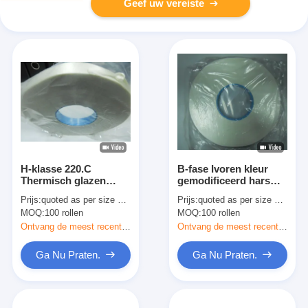
Geef uw vereiste
H-klasse 220.C
B-fase Ivoren kleur
Thermisch glazen
gemodificeerd hars
isolatieband 200 m
composiet met
Prijs:
quoted as per size and quantity
Prijs:
quoted as per size and quantity
lengte
alkalivrije glasvezel H-
MOQ:
100 rollen
MOQ:
100 rollen
klasse niet-geweven
vezelband na
Ontvang de meest recente Prijs
Ontvang de meest recente Prijs
verharding
Ga Nu Praten.
Ga Nu Praten.