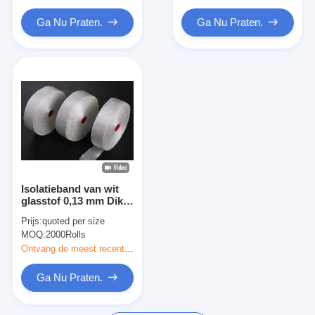
Ga Nu Praten.
Ga Nu Praten.
Isolatieband van wit
glasstof 0,13 mm Dikte
Breuksterkte ≥ 250
Prijs:
quoted per size
N/10 mm X100 mm
MOQ:
2000Rolls
Ontvang de meest recente Prijs
Ga Nu Praten.