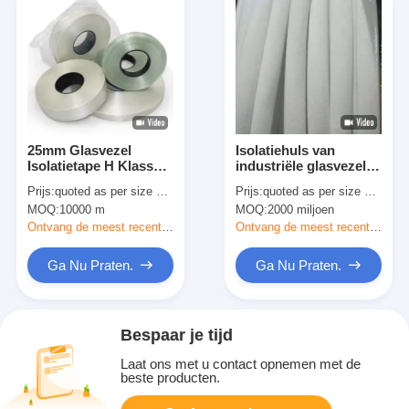
25mm Glasvezel
Isolatiehuls van
Isolatietape H Klasse
industriële glasvezel
220℃ Thermische
voor elektrische
Prijs:
quoted as per size and quantity
Prijs:
quoted as per size and quantity
Waarde
isolatie
MOQ:
10000 m
MOQ:
2000 miljoen
Ontvang de meest recente Prijs
Ontvang de meest recente Prijs
Ga Nu Praten.
Ga Nu Praten.
Bespaar je tijd
Laat ons met u contact opnemen met de
beste producten.