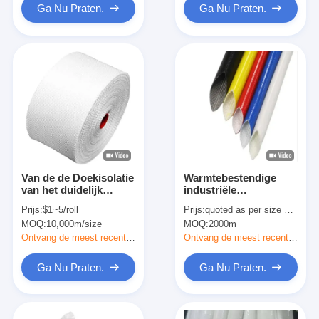
Ga Nu Praten.
Ga Nu Praten.
Van de de Doekisolatie
Warmtebestendige
van het duidelijk
industriële
Weefselglas Band
glasvezelsleeven voor
Prijs:
$1~5/roll
Prijs:
quoted as per size and quantity
0.18mm 100mm Witte
veeleisende
MOQ:
10,000m/size
MOQ:
2000m
Paraffine
elektrische
omgevingen
Ontvang de meest recente Prijs
Ontvang de meest recente Prijs
Ga Nu Praten.
Ga Nu Praten.