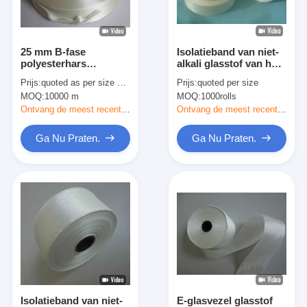
Fabrieksreis
Kwaliteitscontrole
25 mm B-fase
Isolatieband van niet-
polyesterhars
alkali glasstof van het
Contacteer ons
geïmpregneerd
type paraffine, gewoon
Prijs:
quoted as per size and quantity
Prijs:
quoted per size
glasband 0,30 mm H
geweven
MOQ:
10000 m
MOQ:
1000rolls
klasse 220.C
Warmtebestand
Ontvang de meest recente Prijs
Ontvang de meest recente Prijs
Zelfklevende Isolatieband
Ga Nu Praten.
Ga Nu Praten.
De Isolatieband van de glasdoek
Hittebestendige Isolatieband
De Plakband van de glasdoek
De Plakband van de Polyimidefilm
Aluminiumfolie Plakband
Isolatieband van niet-
E-glasvezel glasstof