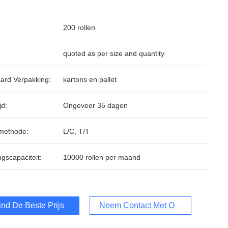
200 rollen
quoted as per size and quantity
ard Verpakking:
kartons en pallet
jd:
Ongeveer 35 dagen
methode:
L/C, T/T
ngscapaciteit:
10000 rollen per maand
ind De Beste Prijs
Neem Contact Met Ons Op