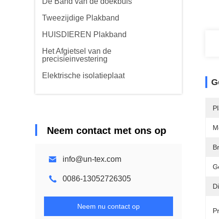
De Band van de doekbuis
Tweezijdige Plakband
HUISDIEREN Plakband
Het Afgietsel van de
precisieinvestering
Elektrische isolatieplaat
G
Pl
M
Neem contact met ons op
B
info@un-tex.com
G
0086-13052726305
Di
Neem nu contact op
P