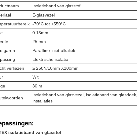
oductnaam
Isolatieband van glasstof
eriaal
E-glasvezel
peratuurbereik
-70°C tot +550°C
te
0.13mm
edte
25 mm
e garen
Paraffine: niet-alkaliek
passing
Elektrische isolatie
cht verliezen
≥ 250N/10mm X100mm
ur
Wit
nge
30 m
Isolatieband van glasvezel, isolatieband van glasdoek,
utelwoorden
installaties
epassingen:
TEX isolatieband van glasstof