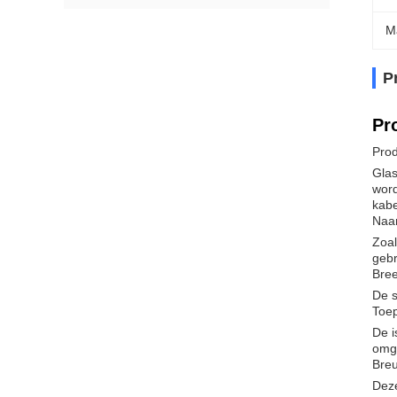
M
P
Pr
Prod
Glas
word
kabe
Naam
Zoal
gebr
Bre
De s
Toep
De i
omge
Bre
Deze