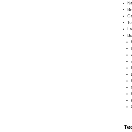
Na
Br
Ga
To
La
Be
Te