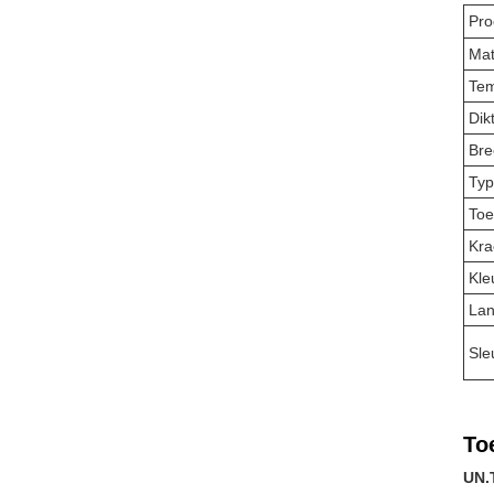
Pr
Mat
Tem
Dik
Bre
Typ
Toe
Kra
Kle
La
Sle
To
UN.