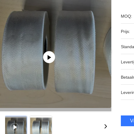
MOQ:
Prijs:
Standa
Leverti
Betaal
Leveri
V