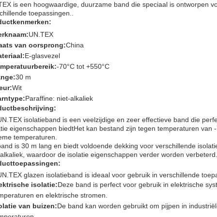
EX is een hoogwaardige, duurzame band die speciaal is ontworpen voor
chillende toepassingen..
ductkenmerken:
erknaam:
UN.TEX
aats van oorsprong:
China
teriaal:
E-glasvezel
mperatuurbereik:
-70°C tot +550°C
nge:
30 m
eur:
Wit
rntype:
Paraffine: niet-alkaliek
ductbeschrijving:
N.TEX isolatieband is een veelzijdige en zeer effectieve band die perf
atie eigenschappen biedtHet kan bestand zijn tegen temperaturen van -
eme temperaturen.
and is 30 m lang en biedt voldoende dekking voor verschillende isolati
-alkaliek, waardoor de isolatie eigenschappen verder worden verbeterd
ducttoepassingen:
N.TEX glazen isolatieband is ideaal voor gebruik in verschillende toep
ektrische isolatie:
Deze band is perfect voor gebruik in elektrische sy
mperaturen en elektrische stromen.
olatie van buizen:
De band kan worden gebruikt om pijpen in industri
mperaturen.