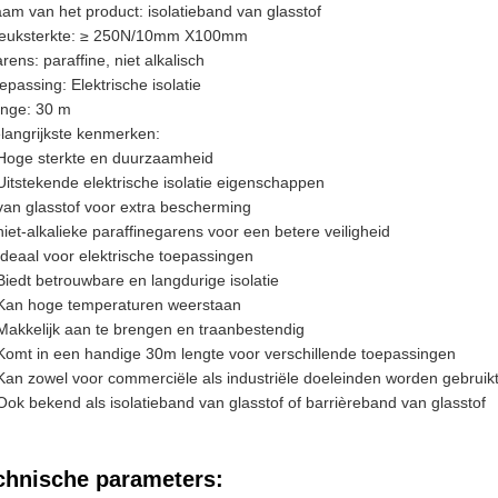
am van het product: isolatieband van glasstof
euksterkte: ≥ 250N/10mm X100mm
rens: paraffine, niet alkalisch
epassing: Elektrische isolatie
nge: 30 m
langrijkste kenmerken:
Hoge sterkte en duurzaamheid
Uitstekende elektrische isolatie eigenschappen
van glasstof voor extra bescherming
niet-alkalieke paraffinegarens voor een betere veiligheid
Ideaal voor elektrische toepassingen
Biedt betrouwbare en langdurige isolatie
Kan hoge temperaturen weerstaan
Makkelijk aan te brengen en traanbestendig
Komt in een handige 30m lengte voor verschillende toepassingen
Kan zowel voor commerciële als industriële doeleinden worden gebruik
Ook bekend als isolatieband van glasstof of barrièreband van glasstof
chnische parameters: