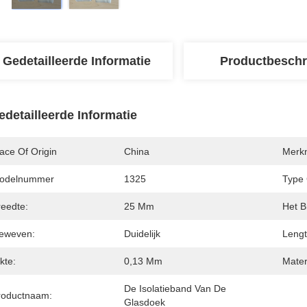
Gedetailleerde Informatie
Productbeschr
edetailleerde Informatie
ace Of Origin
China
Merk
odelnummer
1325
Type 
reedte:
25 Mm
Het B
eweven:
Duidelijk
Lengt
kte:
0,13 Mm
Mater
De Isolatieband Van De 
roductnaam:
Glasdoek