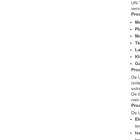
UN.T
vers
Pro
M
Pl
Ma
Te
La
Kl
Ga
Pro
De U
isol
extr
De b
niet
Pro
De U
El
te
Is
te