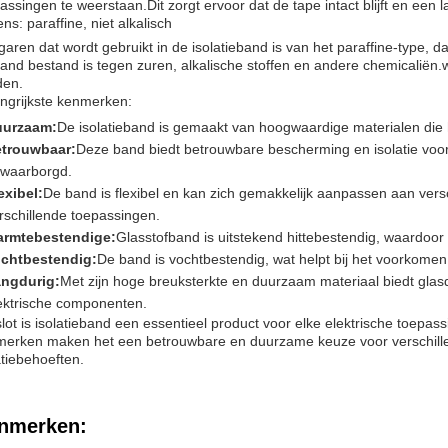
assingen te weerstaan.Dit zorgt ervoor dat de tape intact blijft en een la
ns: paraffine, niet alkalisch
garen dat wordt gebruikt in de isolatieband is van het paraffine-type, 
and bestand is tegen zuren, alkalische stoffen en andere chemicali
den.
ngrijkste kenmerken:
uurzaam:
De isolatieband is gemaakt van hoogwaardige materialen di
trouwbaar:
Deze band biedt betrouwbare bescherming en isolatie voor
waarborgd.
exibel:
De band is flexibel en kan zich gemakkelijk aanpassen aan ver
rschillende toepassingen.
rmtebestendige:
Glasstofband is uitstekend hittebestendig, waardoor
chtbestendig:
De band is vochtbestendig, wat helpt bij het voorkomen
ngdurig:
Met zijn hoge breuksterkte en duurzaam materiaal biedt glas
ektrische componenten.
slot is isolatieband een essentieel product voor elke elektrische toepas
erken maken het een betrouwbare en duurzame keuze voor verschillend
atiebehoeften.
nmerken: