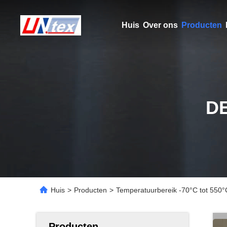
Huis
Over ons
Producten
D
Huis
>
Producten
>
Temperatuurbereik -70°C tot 550°
Producten