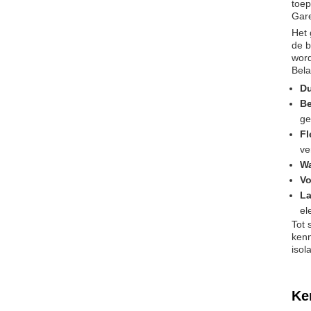
toep
Gare
Het 
de b
wor
Bela
D
Be
ge
Fl
ve
Wa
Vo
La
el
Tot 
kenm
isol
Ke