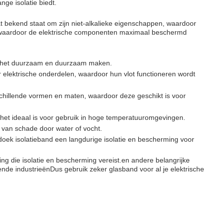
nge isolatie biedt.
dat bekend staat om zijn niet-alkalieke eigenschappen, waardoor
ën.waardoor de elektrische componenten maximaal beschermd
e het duurzaam en duurzaam maken.
 elektrische onderdelen, waardoor hun vlot functioneren wordt
schillende vormen en maten, waardoor deze geschikt is voor
 het ideaal is voor gebruik in hoge temperatuuromgevingen.
 van schade door water of vocht.
doek isolatieband een langdurige isolatie en bescherming voor
sing die isolatie en bescherming vereist.en andere belangrijke
e industrieënDus gebruik zeker glasband voor al je elektrische