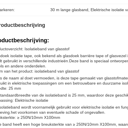
arkeren:
30 m lange glasband
, 
Elektrische isolatie 
roductbeschrijving
oductbeschrijving:
uctoverzicht: Isolatieband van glasstof
doek isolatie tape, ook bekend als glasdoek barrière tape of glasvezel is
t gebruikt in verschillende industrieën.Deze band is speciaal ontworpe
ls en andere onderdelen.
 van het product: isolatieband van glasstof
s de naam al doet vermoeden, is deze tape gemaakt van glasstofmateria
uikt in elektrische toepassingen om een betrouwbare en duurzame isol
edte: 25 mm
tandaardbreedte van de isolatieband is 25 mm, waardoor deze geschikt
assing: Elektrische isolatie
solatieband wordt voornamelijk gebruikt voor elektrische isolatie en fu
ving.het voorkomen van eventuele schade of ongevallen.
uksterkte: ≥ 250N/10mm X100mm
 band heeft een hoge breuksterkte van ≥ 250N/10mm X100mm, waardoo