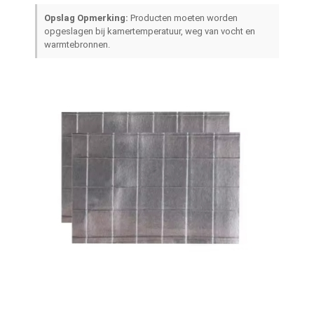
De Doekband van het aluminiumfolieglas
Opslag Opmerking:
Producten moeten worden
opgeslagen bij kamertemperatuur, weg van vocht en
Folie Onder ogen gezien Kraftpapier-Document
warmtebronnen.
De Doek van de aluminiumfolieglasvezel
De Band van het foliegrof linnen
De Band van de doekbuis
Tweezijdige Plakband
HUISDIEREN Plakband
Het Afgietsel van de precisieinvestering
Elektrische isolatieplaat