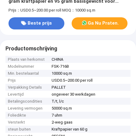
gram kraftpapier en 95 gram basisgewicht voor
isolatie-toepassingen
Prijs：USD0.5~200.00 per roll
MOQ：10000 sq.m
Beste prijs
Ga Nu Praten.
Productomschrijving
Plaats van herkomst
CHINA
Modelnummer
FSK-716B
Min. bestelaantal
10000 sq.m
Prijs
USD0.5~200.00 per roll
Verpakking Details
PALLET
Levertijd
ongeveer 30 werkdagen
Betalingscondities
T/t, l/c
Levering vermogen
50000 sq.m
Foliedikte
7 uhm
Versterkt
2-weg gaas
steun buiten
Kraftpapier van 60 g