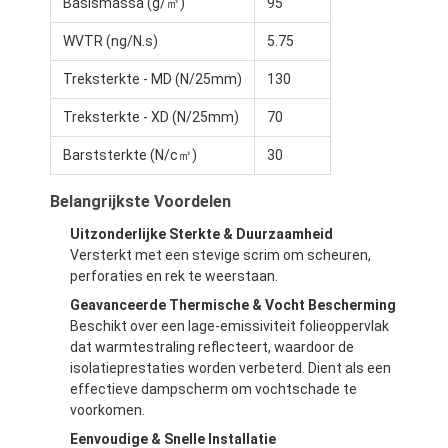
Basismassa (g/㎡)
95
WVTR (ng/N.s)
5.75
Treksterkte - MD (N/25mm)
130
Treksterkte - XD (N/25mm)
70
Barststerkte (N/c㎡)
30
Belangrijkste Voordelen
Uitzonderlijke Sterkte & Duurzaamheid
Versterkt met een stevige scrim om scheuren,
perforaties en rek te weerstaan.
Geavanceerde Thermische & Vocht Bescherming
Beschikt over een lage-emissiviteit folieoppervlak
Huis
dat warmtestraling reflecteert, waardoor de
isolatieprestaties worden verbeterd. Dient als een
Producten
effectieve dampscherm om vochtschade te
voorkomen.
Ongeveer ons
Eenvoudige & Snelle Installatie