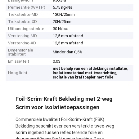
Basisgewicht
95GSM
Permeantie (WVTP)
5,75 ng/Ns
Treksterkte-MD
130N/25mm
Treksterkte-XD
70N/25mm
Uitbarstingssterkte
30 N/c㎡
Versterking-MD
12,5 mm afstand
Versterking-XD
12,5 mm afstand
Dimensionale
Minder dan 0,5%
stabiliteit
Emissiviteit
0,03
,
met behulp van een afdekkingsinstallatie
Hoog licht:
,
Isolatiemateriaal met tweerichting
Isolatie van kraftpapier met folie
Foil-Scrim-Kraft Bekleding met 2-weg
Scrim voor Isolatietoepassingen
Commerciële kwaliteit Foil-Scrim-Kraft (FSK)
Bekleding beschikt over een versterkte twee-weg
scrim ingebed tussen reflecterende folie en
duurzaam 60gsm Kraft papier backing. Deze