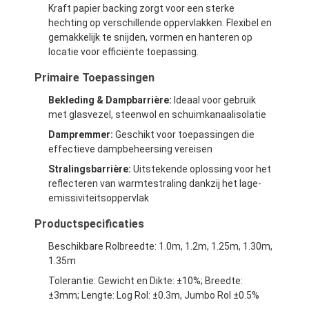
Kraft papier backing zorgt voor een sterke
Fabrieksreis
hechting op verschillende oppervlakken. Flexibel en
gemakkelijk te snijden, vormen en hanteren op
Kwaliteitscontrole
locatie voor efficiënte toepassing.
Contacteer ons
Primaire Toepassingen
Bekleding & Dampbarrière:
Ideaal voor gebruik
met glasvezel, steenwol en schuimkanaalisolatie
Zelfklevende Isolatieband
Dampremmer:
Geschikt voor toepassingen die
effectieve dampbeheersing vereisen
De Isolatieband van de glasdoek
Stralingsbarrière:
Uitstekende oplossing voor het
reflecteren van warmtestraling dankzij het lage-
Hittebestendige Isolatieband
emissiviteitsoppervlak
Productspecificaties
De Plakband van de glasdoek
Beschikbare Rolbreedte: 1.0m, 1.2m, 1.25m, 1.30m,
De Plakband van de Polyimidefilm
1.35m
Tolerantie: Gewicht en Dikte: ±10%; Breedte:
Aluminiumfolie Plakband
±3mm; Lengte: Log Rol: ±0.3m, Jumbo Rol ±0.5%