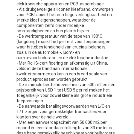
elektronische apparaten en PCB-assemblage.
- Als drukgevoelige siliconen kleefband, ontworpen
voor PCB's, biedt het een hoge verlengbaarheid en
sterke kleef eigenschappen, waardoor de
componenten zelfs onder moeilijke
omstandigheden op hun plaats blijven.
- De werktemperatuur van de tape van 180°C
(langdurig) maakt het perfect voor toepassingen
waar hittebestendigheid van cruciaal belang is,
zoals in de automobiel-, lucht- en
ruimtevaartindustrie en de elektrische industrie.
- Met RoHS-certificering en afkomstig uit China,
voldoet deze band aan internationale
kwaliteitsnormen en kan in een breed scala van
productieprocessen worden gebruikt.
- De minimale bestelhoeveelheid van 500 m2 en een
prijsbereik van USD 1 tot USD 5 per rol maken het
toegankelijk voor zowel kleine als grote industriële
toepassingen.
- De aanvaarde betalingsvoorwaarden van L/C en
T/T zorgen voor gemakkelijke transacties voor
klanten over de hele wereld.
- Met een aanvoercapaciteit van 50.000 m2 per
maand en een standaardrollengte van 33 meter is
deze band gemakkelijk beschikbaar voor bulkorders