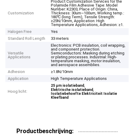
Product Customization Services for the
Polyimide Film Adhesive Tape: Model
Number: K2303, Place of Origin: China,
Customization
Thickness: 30um~100um, Working temp.:
180℃ (long Term), Tensile Strength:
≥25N/10mm, Application: High
Temperature Applications, Adhesion: ≥1.
Halogen Free
Yes
Standard Roll Length
33 meters
Electronics: PCB insulation, coil wrapping,
and component protection.
Versatile
Semiconductors: Masking during etching
Applications
or plating processes. Industrial: High-
temperature masking, motor insulation,
and aerospace assemblies.
Adhesion
≥1.8N/10mm
Application
High Temperature Applications
,
25 μm isolatieband
,
Elektrische isolatieband
Hoog licht:
Isolatiebehoefte Elektriciteit Isolatie
Kleefband
Productbeschrijving: