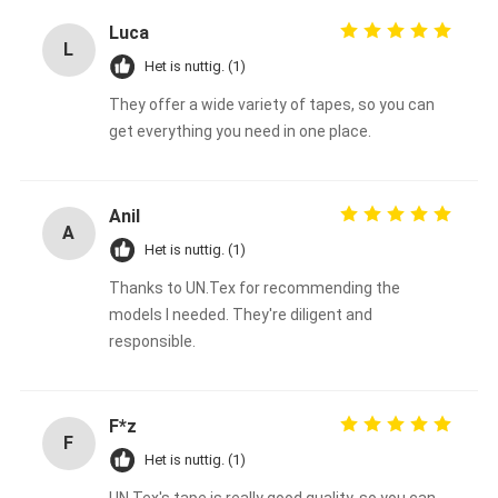
Luca
L
Het is nuttig. (1)
They offer a wide variety of tapes, so you can
get everything you need in one place.
Anil
A
Het is nuttig. (1)
Thanks to UN.Tex for recommending the
models I needed. They're diligent and
responsible.
F*z
F
Het is nuttig. (1)
UN.Tex's tape is really good quality, so you can