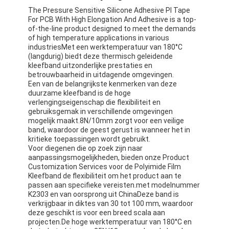
The Pressure Sensitive Silicone Adhesive PI Tape
For PCB With High Elongation And Adhesive is a top-
of-the-line product designed to meet the demands
of high temperature applications in various
industriesMet een werktemperatuur van 180°C
(langdurig) biedt deze thermisch geleidende
kleefband uitzonderlijke prestaties en
betrouwbaarheid in uitdagende omgevingen.
Een van de belangrijkste kenmerken van deze
duurzame kleefband is de hoge
verlengingseigenschap die flexibiliteit en
gebruiksgemak in verschillende omgevingen
mogelijk maakt.8N/10mm zorgt voor een veilige
band, waardoor de geest gerust is wanneer het in
kritieke toepassingen wordt gebruikt.
Voor diegenen die op zoek zijn naar
aanpassingsmogelijkheden, bieden onze Product
Customization Services voor de Polyimide Film
Kleefband de flexibiliteit om het product aan te
passen aan specifieke vereisten.met modelnummer
K2303 en van oorsprong uit ChinaDeze band is
verkrijgbaar in diktes van 30 tot 100 mm, waardoor
deze geschikt is voor een breed scala aan
projecten.De hoge werktemperatuur van 180°C en