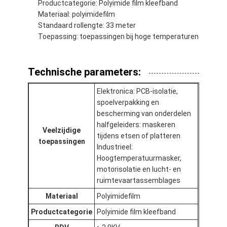
Productcategorie: Polyimide film kleefband
Fabrieksreis
Materiaal: polyimidefilm
Standaard rollengte: 33 meter
Kwaliteitscontrole
Toepassing: toepassingen bij hoge temperaturen
Contacteer ons
Technische parameters:
Elektronica: PCB-isolatie,
Zelfklevende Isolatieband
spoelverpakking en
bescherming van onderdelen
De Isolatieband van de glasdoek
halfgeleiders: maskeren
Veelzijdige
tijdens etsen of platteren
toepassingen
Hittebestendige Isolatieband
Industrieel:
Hoogtemperatuurmasker,
De Plakband van de glasdoek
motorisolatie en lucht- en
ruimtevaartassemblages
De Plakband van de Polyimidefilm
Materiaal
Polyimidefilm
Aluminiumfolie Plakband
Productcategorie
Polyimide film kleefband