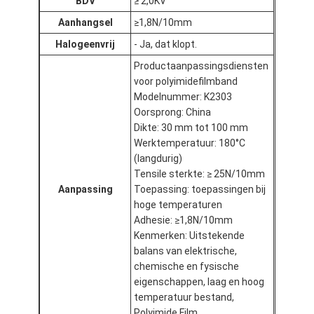
BDV
≥ 2,0KV
De Doekband van het aluminiumfolieglas
Aanhangsel
≥1,8N/10mm
Folie Onder ogen gezien Kraftpapier-Document
Halogeenvrij
- Ja, dat klopt.
Productaanpassingsdiensten
De Doek van de aluminiumfolieglasvezel
voor polyimidefilmband
Modelnummer: K2303
De Band van het foliegrof linnen
Oorsprong: China
Dikte: 30 mm tot 100 mm
De Band van de doekbuis
Werktemperatuur: 180°C
(langdurig)
Tweezijdige Plakband
Tensile sterkte: ≥ 25N/10mm
Aanpassing
Toepassing: toepassingen bij
HUISDIEREN Plakband
hoge temperaturen
Adhesie: ≥1,8N/10mm
Het Afgietsel van de precisieinvestering
Kenmerken: Uitstekende
balans van elektrische,
Elektrische isolatieplaat
chemische en fysische
eigenschappen, laag en hoog
temperatuur bestand,
Polyimide Film