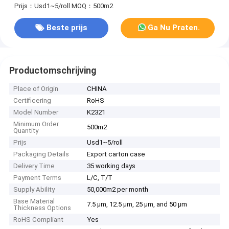
Prijs：Usd1~5/roll
MOQ：500m2
Beste prijs
Ga Nu Praten.
Productomschrijving
Place of Origin
CHINA
Certificering
RoHS
Model Number
K2321
Minimum Order
500m2
Quantity
Prijs
Usd1~5/roll
Packaging Details
Export carton case
Delivery Time
35 working days
Payment Terms
L/C, T/T
Supply Ability
50,000m2 per month
Base Material
7.5 µm, 12.5 µm, 25 µm, and 50 µm
Thickness Options
RoHS Compliant
Yes