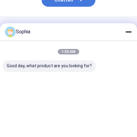
Chatten
Geadviseerde Producten
Sophia
1:53 AM
Good day, what product are you looking for?
Polyimidetape voor
Polyimidefilm,
Hittebestendi
hoge temperaturen –
hittebestendig
polyimidetape
260°C
isolatiemateriaal
(Kapton-tape)
hittebestendig,
voor FPC, lucht- en
elektrische isolatie
ruimtevaart en
Beste prijs
Beste prijs
Beste pri
en PCB-maskering
elektronica
voor solderen
Thuis
Ongeveer
Contacteer
Desktop