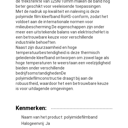
de treksterkte van ≥25N/10mm maken de band nog
beter geschikt voor veeleisende toepassingen.
Met de nadruk op kwaliteit en naleving is deze
polyimide film kleefband RoHS-conform, zodat het
voldoet aan de internationale normen voor
milieubescherming.De eigenschappen zijn onder
meer een uitstekende balans van elektrischeHet is
een betrouwbare keuze voor verschillende
industriële behoeften.
Naast zijn duurzaamheid en hoge
temperatuurbestendigheid is deze thermisch
geleidende kleefband ontworpen om zowel lage als
hoge temperaturen te weerstaan.een veelzijdigheid
bieden onder verschillende
bedrijfsomstandighedenDe
polyimidefilmconstructie draagt bij aan de
robuustheid, waardoor het een betrouwbare keuze
is voor uitdagende omgevingen.
Huis
Kenmerken:
Producten
Naam van het product: polyimidefilmband
Ongeveer ons
Halogeenvrij: Ja