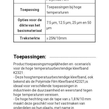
Toepassingen bij hoge
Toepassing
temperaturen
Opties voor de
7.5 μm, 12.5 μm, 25 μm en 50
dikte van het
μm
basismateriaal
Treksterkte
≥ 25N/10mm
Toepassingen:
Producttoepassingsmogelijkheden en -scenario's
voor de hoge temperatuurbestendige kleefband
K2321:
- Deze hoogtemperatuurbestendige kleefband, ook
bekend als de Polyimide Film Kleefband K2321,is
ideaal voor verschillende toepassingen in
industrieën die duurzaamheid en weerstand tegen
hoge temperaturen vereisen.
- De hoge hechting van de tape van ≥ 1,8 N/10 mm
maakt deze geschikt voor het vastmaken van
onderdelen op hun plaats, met name in