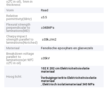
±2℃ in oil), 1mm in
thickness
Vorm
Raad
Relative
≤5.5
permittivity(50Hz)
Flexural strength
perpendicular to
≥340MPa
laminations(MD)
Charpy impact
strength parallel to
≥33kJ/m2
laminations(Notched)
Materiaal
Fenolische epoxyhars en glasvezels
Breakdown voltage
parallet to
≥35kV
laminations(at 90℃
±2℃ in oil)
102 X 202 cm Elektriciteitsisolatie
materiaal
,
Hoog licht:
Verbuigingsterkte Elektriciteitsisolatie
materiaal
,
Elektrisch isolatiemateriaal 340 MPa