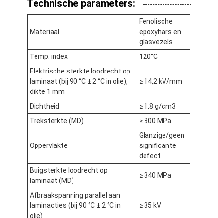
Technische parameters:
Fabrieksreis
Fenolische
Kwaliteitscontrole
Materiaal
epoxyhars en
glasvezels
Contacteer ons
Temp. index
120°C
Elektrische sterkte loodrecht op
laminaat (bij 90 °C ± 2 °C in olie),
≥ 14,2 kV/mm
dikte 1 mm
Zelfklevende Isolatieband
Dichtheid
≥ 1,8 g/cm3
De Isolatieband van de glasdoek
Treksterkte (MD)
≥ 300 MPa
Glanzige/geen
Hittebestendige Isolatieband
Oppervlakte
significante
defect
De Plakband van de glasdoek
Buigsterkte loodrecht op
≥ 340 MPa
laminaat (MD)
De Plakband van de Polyimidefilm
Afbraakspanning parallel aan
Aluminiumfolie Plakband
laminacties (bij 90 °C ± 2 °C in
≥ 35 kV
olie)