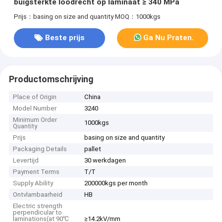
buigsterkte loodrecht op laminaat ≥ 340 MPa
Prijs：basing on size and quantity
MOQ：1000kgs
Beste prijs
Ga Nu Praten.
Productomschrijving
Place of Origin
China
Model Number
3240
Minimum Order
1000kgs
Quantity
Prijs
basing on size and quantity
Packaging Details
pallet
Levertijd
30 werkdagen
Payment Terms
T/T
Supply Ability
200000kgs per month
Ontvlambaarheid
HB
Electric strength
perpendicular to
laminations(at 90℃
≥14.2kV/mm