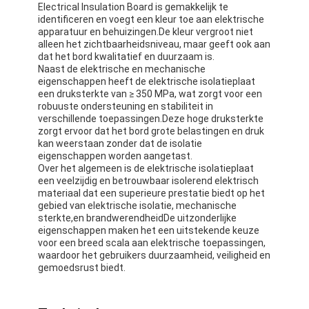
Electrical Insulation Board is gemakkelijk te
identificeren en voegt een kleur toe aan elektrische
apparatuur en behuizingen.De kleur vergroot niet
alleen het zichtbaarheidsniveau, maar geeft ook aan
dat het bord kwalitatief en duurzaam is.
Naast de elektrische en mechanische
eigenschappen heeft de elektrische isolatieplaat
een druksterkte van ≥ 350 MPa, wat zorgt voor een
robuuste ondersteuning en stabiliteit in
verschillende toepassingen.Deze hoge druksterkte
zorgt ervoor dat het bord grote belastingen en druk
kan weerstaan zonder dat de isolatie
eigenschappen worden aangetast.
Over het algemeen is de elektrische isolatieplaat
een veelzijdig en betrouwbaar isolerend elektrisch
materiaal dat een superieure prestatie biedt op het
gebied van elektrische isolatie, mechanische
sterkte,en brandwerendheidDe uitzonderlijke
Huis
eigenschappen maken het een uitstekende keuze
voor een breed scala aan elektrische toepassingen,
waardoor het gebruikers duurzaamheid, veiligheid en
Producten
gemoedsrust biedt.
Ongeveer ons