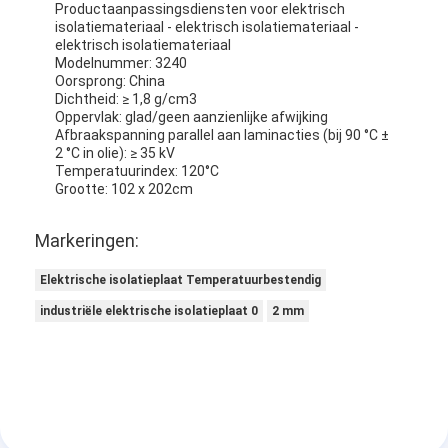
Productaanpassingsdiensten voor elektrisch
isolatiemateriaal - elektrisch isolatiemateriaal -
elektrisch isolatiemateriaal
Modelnummer: 3240
Oorsprong: China
Dichtheid: ≥ 1,8 g/cm3
Oppervlak: glad/geen aanzienlijke afwijking
Afbraakspanning parallel aan laminacties (bij 90 °C ±
2 °C in olie): ≥ 35 kV
Temperatuurindex: 120°C
Grootte: 102 x 202cm
Markeringen:
Elektrische isolatieplaat Temperatuurbestendig
industriële elektrische isolatieplaat 0
2 mm