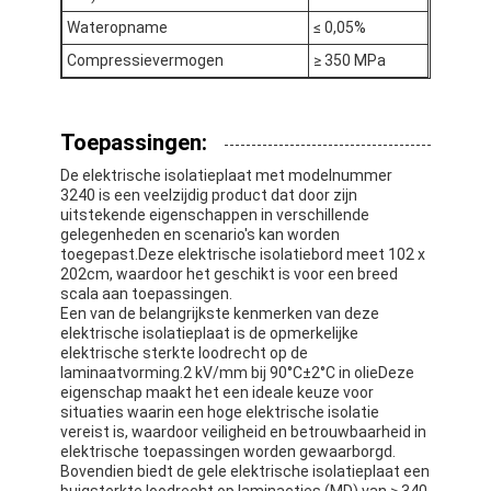
De Doekband van het aluminiumfolieglas
Wateropname
≤ 0,05%
Compressievermogen
≥ 350 MPa
Folie Onder ogen gezien Kraftpapier-Document
De Doek van de aluminiumfolieglasvezel
Toepassingen:
De Band van het foliegrof linnen
De elektrische isolatieplaat met modelnummer
3240 is een veelzijdig product dat door zijn
De Band van de doekbuis
uitstekende eigenschappen in verschillende
gelegenheden en scenario's kan worden
toegepast.Deze elektrische isolatiebord meet 102 x
Tweezijdige Plakband
202cm, waardoor het geschikt is voor een breed
scala aan toepassingen.
HUISDIEREN Plakband
Een van de belangrijkste kenmerken van deze
elektrische isolatieplaat is de opmerkelijke
Het Afgietsel van de precisieinvestering
elektrische sterkte loodrecht op de
laminaatvorming.2 kV/mm bij 90°C±2°C in olieDeze
eigenschap maakt het een ideale keuze voor
Elektrische isolatieplaat
situaties waarin een hoge elektrische isolatie
vereist is, waardoor veiligheid en betrouwbaarheid in
elektrische toepassingen worden gewaarborgd.
Bovendien biedt de gele elektrische isolatieplaat een
buigsterkte loodrecht op laminacties (MD) van ≥ 340