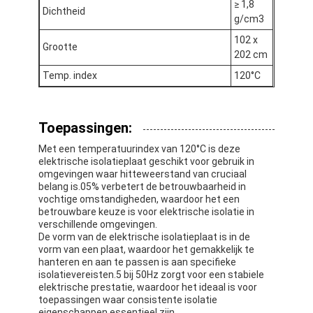
≥ 1,8
De Doekband van het aluminiumfolieglas
Dichtheid
g/cm3
Folie Onder ogen gezien Kraftpapier-Document
102 x
Grootte
202 cm
De Doek van de aluminiumfolieglasvezel
Temp. index
120°C
De Band van het foliegrof linnen
Toepassingen:
De Band van de doekbuis
Met een temperatuurindex van 120°C is deze
elektrische isolatieplaat geschikt voor gebruik in
Tweezijdige Plakband
omgevingen waar hitteweerstand van cruciaal
belang is.05% verbetert de betrouwbaarheid in
HUISDIEREN Plakband
vochtige omstandigheden, waardoor het een
betrouwbare keuze is voor elektrische isolatie in
Het Afgietsel van de precisieinvestering
verschillende omgevingen.
De vorm van de elektrische isolatieplaat is in de
vorm van een plaat, waardoor het gemakkelijk te
Elektrische isolatieplaat
hanteren en aan te passen is aan specifieke
isolatievereisten.5 bij 50Hz zorgt voor een stabiele
elektrische prestatie, waardoor het ideaal is voor
toepassingen waar consistente isolatie
eigenschappen essentieel zijn.