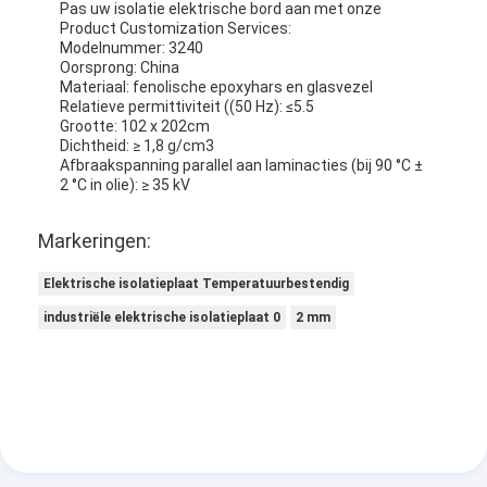
Pas uw isolatie elektrische bord aan met onze
Product Customization Services:
Modelnummer: 3240
Oorsprong: China
Materiaal: fenolische epoxyhars en glasvezel
Relatieve permittiviteit ((50 Hz): ≤5.5
Grootte: 102 x 202cm
Dichtheid: ≥ 1,8 g/cm3
Afbraakspanning parallel aan laminacties (bij 90 °C ±
2 °C in olie): ≥ 35 kV
Markeringen:
Elektrische isolatieplaat Temperatuurbestendig
industriële elektrische isolatieplaat 0
2 mm