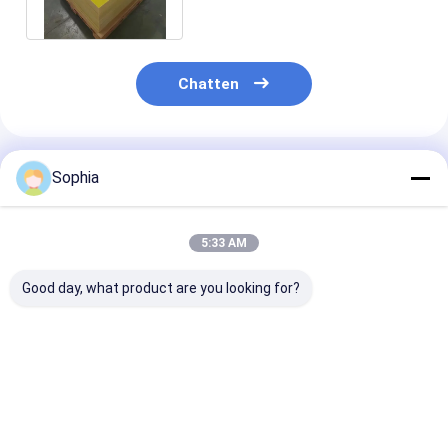
breukspanning
Chatten
Geadviseerde Producten
Sophia
5:33 AM
Good day, what product are you looking for?
Epoxy-fenol-
Elektrische
3240 Isolatiep
elektrische
isolatieplaat Epoxy
Epoxyfenolhar
isolatieplaat voor
glasvezel mat
geschikt voor 
motoren,
laminaatplaat Voor
omgevingen
transformatoren en
isolatie
Beste prijs
Beste prijs
Beste pri
elektrische isolatie