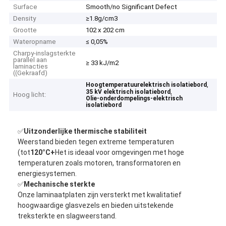
Surface
Smooth/no Significant Defect
Density
≥1.8g/cm3
Grootte
102 x 202 cm
Wateropname
≤ 0,05%
Charpy-inslagsterkte
parallel aan
≥ 33 kJ/m2
laminacties
((Gekraafd)
,
Hoogtemperatuurelektrisch isolatiebord
,
35 kV elektrisch isolatiebord
Hoog licht:
Olie-onderdompelings-elektrisch
isolatiebord
✅
Uitzonderlijke thermische stabiliteit
Weerstand bieden tegen extreme temperaturen
(tot
1
2
0°C+
Het is ideaal voor omgevingen met hoge
temperaturen zoals motoren, transformatoren en
energiesystemen.
✅
Mechanische sterkte
Onze laminaatplaten zijn versterkt met kwalitatief
hoogwaardige glasvezels en bieden uitstekende
treksterkte en slagweerstand.