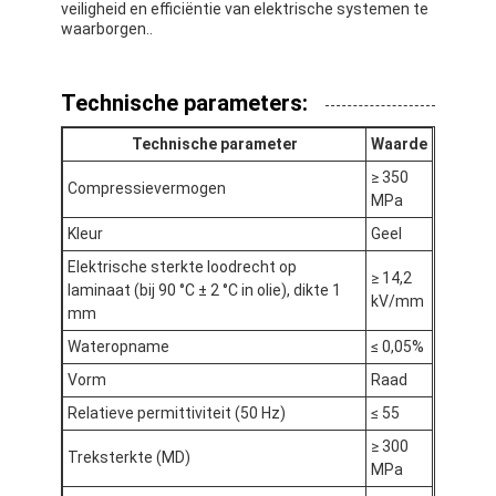
veiligheid en efficiëntie van elektrische systemen te
Fabrieksreis
waarborgen..
Kwaliteitscontrole
Technische parameters:
Contacteer ons
Technische parameter
Waarde
≥ 350
Compressievermogen
MPa
Zelfklevende Isolatieband
Kleur
Geel
De Isolatieband van de glasdoek
Elektrische sterkte loodrecht op
≥ 14,2
laminaat (bij 90 °C ± 2 °C in olie), dikte 1
kV/mm
mm
Hittebestendige Isolatieband
Wateropname
≤ 0,05%
De Plakband van de glasdoek
Vorm
Raad
De Plakband van de Polyimidefilm
Relatieve permittiviteit (50 Hz)
≤ 55
≥ 300
Treksterkte (MD)
Aluminiumfolie Plakband
MPa