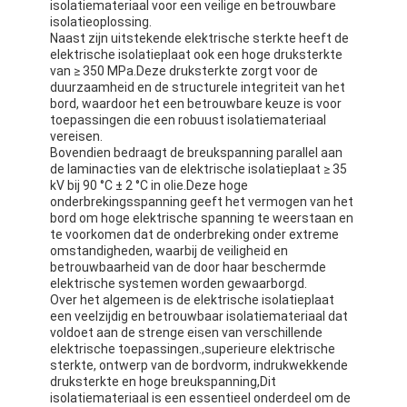
isolatiemateriaal voor een veilige en betrouwbare
isolatieoplossing.
Naast zijn uitstekende elektrische sterkte heeft de
elektrische isolatieplaat ook een hoge druksterkte
van ≥ 350 MPa.Deze druksterkte zorgt voor de
duurzaamheid en de structurele integriteit van het
bord, waardoor het een betrouwbare keuze is voor
toepassingen die een robuust isolatiemateriaal
vereisen.
Bovendien bedraagt de breukspanning parallel aan
de laminacties van de elektrische isolatieplaat ≥ 35
kV bij 90 °C ± 2 °C in olie.Deze hoge
onderbrekingsspanning geeft het vermogen van het
bord om hoge elektrische spanning te weerstaan en
te voorkomen dat de onderbreking onder extreme
omstandigheden, waarbij de veiligheid en
betrouwbaarheid van de door haar beschermde
elektrische systemen worden gewaarborgd.
Over het algemeen is de elektrische isolatieplaat
Huis
een veelzijdig en betrouwbaar isolatiemateriaal dat
voldoet aan de strenge eisen van verschillende
Producten
elektrische toepassingen.,superieure elektrische
sterkte, ontwerp van de bordvorm, indrukwekkende
druksterkte en hoge breukspanning,Dit
Ongeveer ons
isolatiemateriaal is een essentieel onderdeel om de