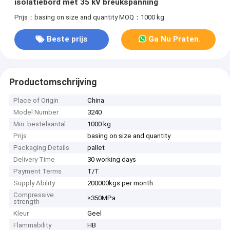
isolatiebord met 35 kV breukspanning
Prijs：basing on size and quantity
MOQ：1000 kg
Beste prijs
Ga Nu Praten.
Productomschrijving
Place of Origin
China
Model Number
3240
Min. bestelaantal
1000 kg
Prijs
basing on size and quantity
Packaging Details
pallet
Delivery Time
30 working days
Payment Terms
T/T
Supply Ability
200000kgs per month
Compressive
≥350MPa
strength
Kleur
Geel
Flammability
HB