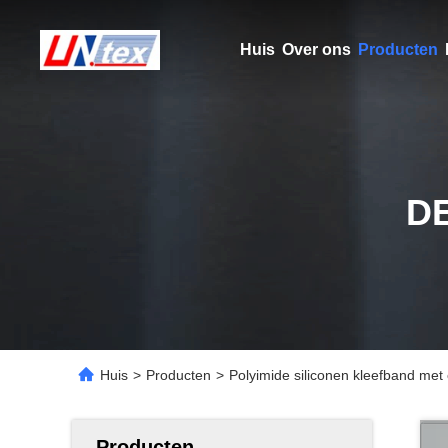
Huis
Over ons
Producten
D
Huis
>
Producten
>
Polyimide siliconen kleefband met
Producten