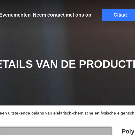
Evenementen
Neem contact met ons op
Citaat
ETAILS VAN DE PRODUCT
 een uitstekende balans van elektrisch-chemische en fysische eigensc
Poly