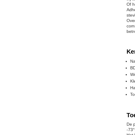
Of h
Adhe
stev
Over
comb
betr
Ke
Na
BD
We
Kl
Ha
To
To
De p
-73°