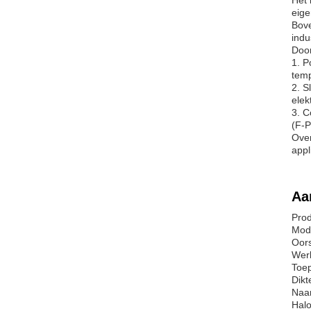
Het 
eige
Bove
indu
Door
1. P
temp
2. S
elek
3. C
(F-P
Over
appl
Aa
Prod
Mod
Oor
Werk
Toep
Dikt
Naam
Halo