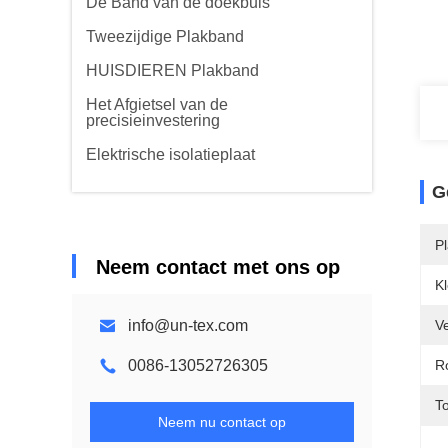
De Band van de doekbuis
Tweezijdige Plakband
HUISDIEREN Plakband
Het Afgietsel van de
precisieinvestering
Elektrische isolatieplaat
G
Pl
Neem contact met ons op
Kl
info@un-tex.com
Ve
0086-13052726305
R
To
Neem nu contact op