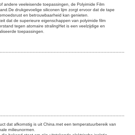
 of andere veeleisende toepassingen, de Polyimide Film
and.De drukgevoelige siliconen lijm zorgt ervoor dat de tape
 gemoedsrust en betrouwbaarheid kan genieten.
teit dat de superieure eigenschappen van polyimide film
stand tegen atomaire stralingHet is een veelzijdige en
aliseerde toepassingen.
uct dat afkomstig is uit China.met een temperatuurbereik van
nale milieunormen.