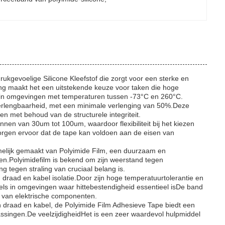
ukgevoelige Silicone Kleefstof die zorgt voor een sterke en
ng maakt het een uitstekende keuze voor taken die hoge
k in omgevingen met temperaturen tussen -73°C en 260°C.
rlengbaarheid, met een minimale verlenging van 50%.Deze
ken met behoud van de structurele integriteit.
innen van 30um tot 100um, waardoor flexibiliteit bij het kiezen
 zorgen ervoor dat de tape kan voldoen aan de eisen van
melijk gemaakt van Polyimide Film, een duurzaam en
en.Polyimidefilm is bekend om zijn weerstand tegen
 tegen straling van cruciaal belang is.
 draad en kabel isolatie.Door zijn hoge temperatuurtolerantie en
els in omgevingen waar hittebestendigheid essentieel isDe band
id van elektrische componenten.
n draad en kabel, de Polyimide Film Adhesieve Tape biedt een
assingen.De veelzijdigheidHet is een zeer waardevol hulpmiddel