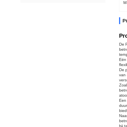
M
P
Pr
De P
betr
temp
Eén 
flex
De p
van 
vers
Zoal
betr
atoo
Een 
duur
bied
Naas
betr
bij 