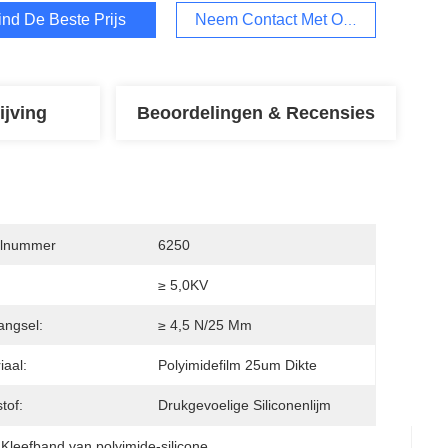
ind De Beste Prijs
Neem Contact Met Ons Op
ijving
Beoordelingen & Recensies
lnummer
6250
≥ 5,0KV
ngsel:
≥ 4,5 N/25 Mm
iaal:
Polyimidefilm 25um Dikte
tof:
Drukgevoelige Siliconenlijm
 
Kleefband van polyimide-silicone
, 