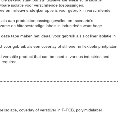
 die bekend staat om zijn uitstekende elektrische isolatie
bare isolatie voor verschillende toepassingen.
 en milieuvriendelijker optie is voor gebruik in verschillende
cala aan producttoepassingsgevallen en -scenario's:
zame en hittebestendige labels in industrieën waar hoge
 deze tape maken het ideaal voor gebruik als slot liner isolatie in
 voor gebruik als een coverlay of stiffener in flexibele printplaten
 versatile product that can be used in various industries and
 required.
solatie, coverlay of verstijver in F-PCB, polyimidelabel