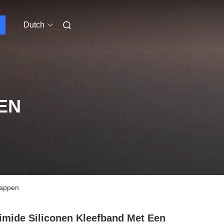
Dutch
EN
happen
imide Siliconen Kleefband Met Een