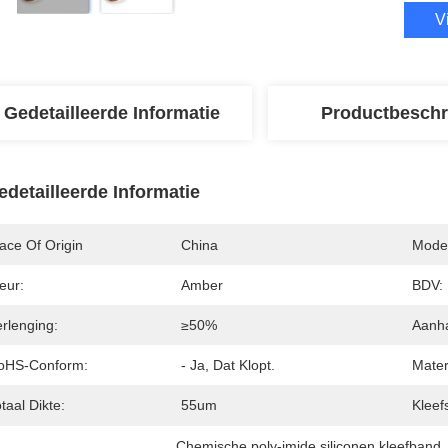
V
Gedetailleerde Informatie
Productbeschr
edetailleerde Informatie
ace Of Origin
China
Mode
eur:
Amber
BDV:
rlenging:
≥50%
Aanha
oHS-Conform:
- Ja, Dat Klopt.
Mater
taal Dikte:
55um
Kleefs
Chemische poly-imide siliconen kleefband
,