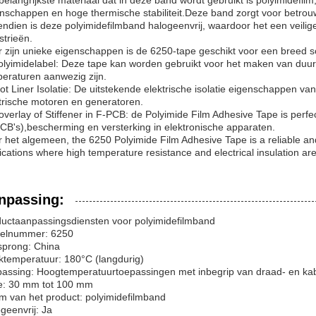
belangrijkste materiaal dat in deze band wordt gebruikt is polyimidefilm,
nschappen en hoge thermische stabiliteit.Deze band zorgt voor betrouw
ndien is deze polyimidefilmband halogeenvrij, waardoor het een veiligere
strieën.
 zijn unieke eigenschappen is de 6250-tape geschikt voor een breed s
olyimidelabel: Deze tape kan worden gebruikt voor het maken van duur
eraturen aanwezig zijn.
lot Liner Isolatie: De uitstekende elektrische isolatie eigenschappen van
trische motoren en generatoren.
overlay of Stiffener in F-PCB: de Polyimide Film Adhesive Tape is perfect
CB's),bescherming en versterking in elektronische apparaten.
 het algemeen, the 6250 Polyimide Film Adhesive Tape is a reliable and
ications where high temperature resistance and electrical insulation are
npassing:
uctaanpassingsdiensten voor polyimidefilmband
elnummer: 6250
sprong: China
temperatuur: 180°C (langdurig)
assing: Hoogtemperatuurtoepassingen met inbegrip van draad- en kabeli
e: 30 mm tot 100 mm
 van het product: polyimidefilmband
geenvrij: Ja