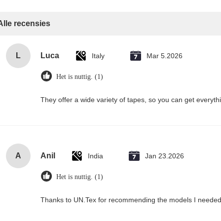
Alle recensies
L
Luca
Italy
Mar 5.2026
Het is nuttig. (1)
They offer a wide variety of tapes, so you can get everyth
A
Anil
India
Jan 23.2026
Het is nuttig. (1)
Thanks to UN.Tex for recommending the models I needed. 