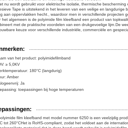
et nu wordt gebruikt voor elektrische isolatie, thermische bescherming
sieve Tape is uitstekend in het leveren van een veilige en langdurige b
ig aan oppervlakken hecht., waardoor men in verschillende projecten
 het algemeen is de polyimide film kleefband een product van topkwali
ineert met de praktische voordelen van een drukgevoelige lijm.De weer
ouwbare keuze voor verschillende industriële, commerciële en gespeci
nmerken:
am van het product: polyimidefilmband
V: ≥ 5,0KV
rktemperatuur: 180°C (langdurig)
eur: Amber
logeenvrij: Ja
epassing: toepassingen bij hoge temperaturen
epassingen:
olyimide film kleefband met model nummer 6250 is een veelzijdig prod
C tot 260°CHet is RoHS-compliant, zodat het voldoet aan de internatio