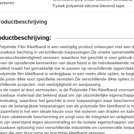
arkeren:
Fysiek polyamid-silicone-klevend tape
roductbeschrijving
oductbeschrijving:
olyimide Film Kleefband is een veelzijdig product ontworpen met een dr
ouwbare hechting in verschillende toepassingen.De unieke samenstelli
eratuurbestendigheid vereisen, waardoor het geschikt is voor gebrui
van de opvallende kenmerken van deze band is de indrukwekkende ve
ibiliteit maakt het gemakkelijk toe te passen op verschillende oppervlak
olyimide film kleefband is verkrijgbaar in een reeks dikte opties, te beg
de juiste dikte voor specifieke vereisten.De verschillende dikte opties
chillende projecten, met veelzijdigheid en aanpassing.
s de naam al doet vermoeden, is de Polyimide Film Kleefband voorna
ouwbaar materiaal dat bekend staat om zijn uitzonderlijke eigenschapp
mstraling, waardoor het geschikt is voor toepassingen waar bescherming
van de belangrijkste toepassingen van de polyimide film kleefband is in
zaamheid is het een ideale keuze voor het isoleren van draden en kab
t een uitstekende bescherming en zorgt voor de integriteit en veilighe
t zijn weerstand tegen atoomstraling en de isolatie eigenschappen va
ouwbare oplossing voor verschillende industriële en commerciële toep
taken die een duurzame en krachtige kleefband vereisen.