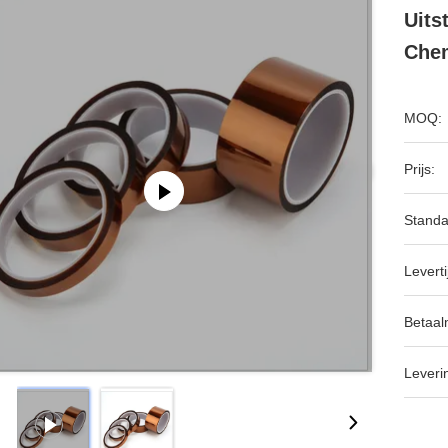
Uits
Chem
MOQ:
Prijs:
Standa
Leverti
Betaal
Leveri