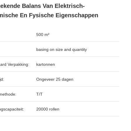
tekende Balans Van Elektrisch-
ische En Fysische Eigenschappen
500 m²
basing on size and quantity
ard Verpakking:
kartonnen
jd:
Ongeveer 25 dagen
methode:
T/T
ngscapaciteit:
20000 rollen