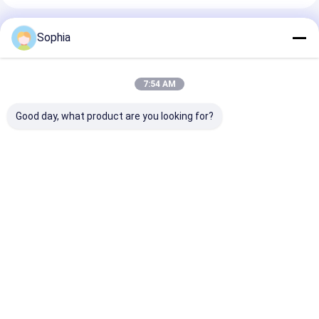
Geadviseerde Producten
Sophia
7:54 AM
Good day, what product are you looking for?
Epoxy-fenol-
Elektrische
3240 Isolatiep
elektrische
isolatieplaat Epoxy
Epoxyfenolhar
isolatieplaat voor
glasvezel mat
geschikt voor 
motoren,
laminaatplaat Voor
omgevingen
transformatoren en
isolatie
Beste prijs
Beste prijs
Beste pri
elektrische isolatie
Thuis
Ongeveer
Contacteer
Desktop
ons
ons
Site
Sitemap
Privacybeleid