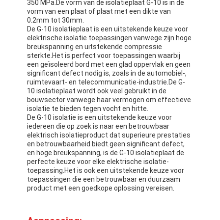
350 MPa.De vorm van de isolatieplaat G-10 is in de
De Doekband van het aluminiumfolieglas
vorm van een plaat of plaat met een dikte van
0.2mm tot 30mm.
Folie Onder ogen gezien Kraftpapier-Document
De G-10 isolatieplaat is een uitstekende keuze voor
elektrische isolatie toepassingen vanwege zijn hoge
breukspanning en uitstekende compressie
De Doek van de aluminiumfolieglasvezel
sterkte.Het is perfect voor toepassingen waarbij
een geïsoleerd bord met een glad oppervlak en geen
De Band van het foliegrof linnen
significant defect nodig is, zoals in de automobiel-,
ruimtevaart- en telecommunicatie-industrie.De G-
10 isolatieplaat wordt ook veel gebruikt in de
De Band van de doekbuis
bouwsector vanwege haar vermogen om effectieve
isolatie te bieden tegen vocht en hitte.
Tweezijdige Plakband
De G-10 isolatie is een uitstekende keuze voor
iedereen die op zoek is naar een betrouwbaar
elektrisch isolatieproduct dat superieure prestaties
HUISDIEREN Plakband
en betrouwbaarheid biedt.geen significant defect,
en hoge breukspanning, is de G-10 isolatieplaat de
Het Afgietsel van de precisieinvestering
perfecte keuze voor elke elektrische isolatie-
toepassing.Het is ook een uitstekende keuze voor
toepassingen die een betrouwbaar en duurzaam
Elektrische isolatieplaat
product met een goedkope oplossing vereisen.