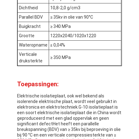
Fabrieksreis
Dichtheid
10,8-2,0 g/cm3
Parallel BDV
≥ 35kv in olie van 90°C
Kwaliteitscontrole
Buigkracht
≥ 340 MPa
Contacteer ons
Grootte
1220x2040/1020x1220
Wateropname
≤ 0,04%
Verticale
≥ 350 MPa
Zelfklevende Isolatieband
druksterkte
De Isolatieband van de glasdoek
Toepassingen:
Hittebestendige Isolatieband
Elektrische isolatieplaat, ook wel bekend als
isolerende elektrische plaat, wordt veel gebruikt in
De Plakband van de glasdoek
elektronica en elektrotechniek.G-10 isolatieplaat is
een soort elektrische isolatieplaat die in China wordt
De Plakband van de Polyimidefilm
geproduceerd met een glad oppervlak en geen
significant defectHet heeft een parallelle
Aluminiumfolie Plakband
breukspanning (BDV) van ≥ 35kv bij beproeving in olie
bij 90 °C en een verticale compressiesterkte van ≥