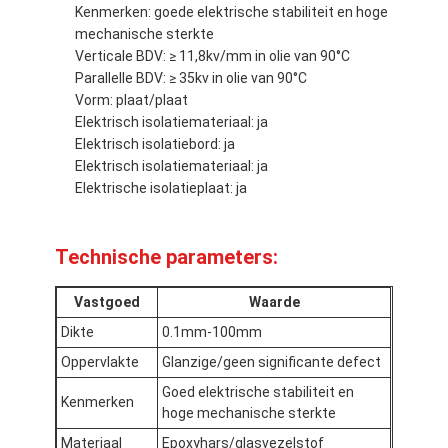
Kenmerken: goede elektrische stabiliteit en hoge
mechanische sterkte
Verticale BDV: ≥ 11,8kv/mm in olie van 90°C
Parallelle BDV: ≥ 35kv in olie van 90°C
Vorm: plaat/plaat
Elektrisch isolatiemateriaal: ja
Elektrisch isolatiebord: ja
Elektrisch isolatiemateriaal: ja
Elektrische isolatieplaat: ja
Technische parameters:
Vastgoed
Waarde
Dikte
0.1mm-100mm
Huis
Oppervlakte
Glanzige/geen significante defect
Producten
Goed elektrische stabiliteit en
Kenmerken
hoge mechanische sterkte
Ongeveer ons
Materiaal
Epoxyhars/glasvezelstof