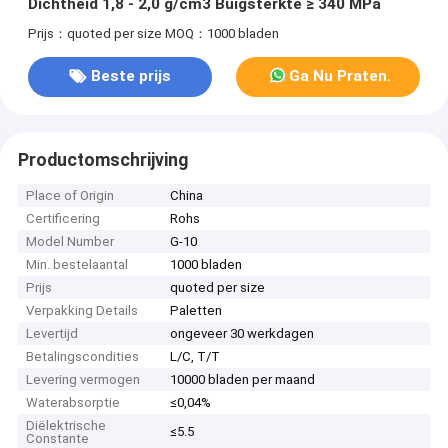
Dichtheid 1,8 - 2,0 g/cm3 Buigsterkte ≥ 340 MPa
Prijs：quoted per size
MOQ：1000 bladen
Beste prijs
Ga Nu Praten.
Productomschrijving
Place of Origin
China
Certificering
Rohs
Model Number
G-10
Min. bestelaantal
1000 bladen
Prijs
quoted per size
Verpakking Details
Paletten
Levertijd
ongeveer 30 werkdagen
Betalingscondities
L/C, T/T
Levering vermogen
10000 bladen per maand
Waterabsorptie
≤0,04%
Diëlektrische
≤5.5
Constante