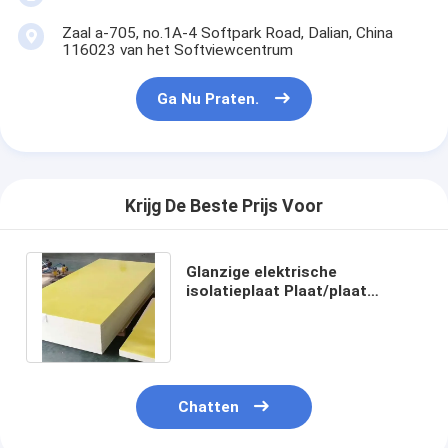
Zaal a-705, no.1A-4 Softpark Road, Dalian, China
116023 van het Softviewcentrum
Ga Nu Praten.
Krijg De Beste Prijs Voor
Glanzige elektrische
isolatieplaat Plaat/plaat
Dichtheid 1,8 - 2,0 g/cm3
Buigsterkte ≥ 340 MPa
Chatten