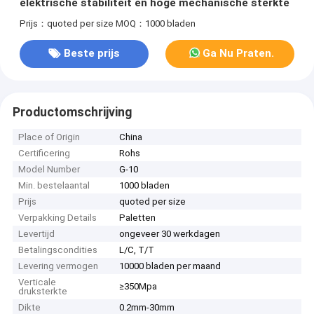
elektrische stabiliteit en hoge mechanische sterkte
Prijs：quoted per size
MOQ：1000 bladen
Beste prijs
Ga Nu Praten.
Productomschrijving
Place of Origin
China
Certificering
Rohs
Model Number
G-10
Min. bestelaantal
1000 bladen
Prijs
quoted per size
Verpakking Details
Paletten
Levertijd
ongeveer 30 werkdagen
Betalingscondities
L/C, T/T
Levering vermogen
10000 bladen per maand
Verticale
≥350Mpa
druksterkte
Dikte
0.2mm-30mm