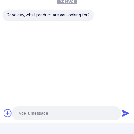
7:40 AM
Krijg De Beste Prijs Voor
Good day, what product are you looking for?
0.2mm - 30mm
Elektriciteitsisolatie board Goede
elektrische stabiliteit en hoge
mechanische sterkte
Chatten
Geadviseerde Producten