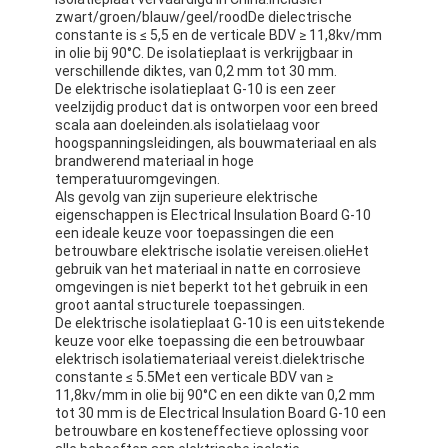
De Doekband van het aluminiumfolieglas
zwart/groen/blauw/geel/roodDe dielectrische
constante is ≤ 5,5 en de verticale BDV ≥ 11,8kv/mm
in olie bij 90°C. De isolatieplaat is verkrijgbaar in
Folie Onder ogen gezien Kraftpapier-Document
verschillende diktes, van 0,2 mm tot 30 mm.
De elektrische isolatieplaat G-10 is een zeer
De Doek van de aluminiumfolieglasvezel
veelzijdig product dat is ontworpen voor een breed
scala aan doeleinden.als isolatielaag voor
hoogspanningsleidingen, als bouwmateriaal en als
De Band van het foliegrof linnen
brandwerend materiaal in hoge
temperatuuromgevingen.
De Band van de doekbuis
Als gevolg van zijn superieure elektrische
eigenschappen is Electrical Insulation Board G-10
Tweezijdige Plakband
een ideale keuze voor toepassingen die een
betrouwbare elektrische isolatie vereisen.olieHet
gebruik van het materiaal in natte en corrosieve
HUISDIEREN Plakband
omgevingen is niet beperkt tot het gebruik in een
groot aantal structurele toepassingen.
Het Afgietsel van de precisieinvestering
De elektrische isolatieplaat G-10 is een uitstekende
keuze voor elke toepassing die een betrouwbaar
elektrisch isolatiemateriaal vereist.dielektrische
Elektrische isolatieplaat
constante ≤ 5.5Met een verticale BDV van ≥
11,8kv/mm in olie bij 90°C en een dikte van 0,2 mm
tot 30 mm is de Electrical Insulation Board G-10 een
betrouwbare en kosteneffectieve oplossing voor