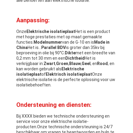
alle behoeften aan elektrische isolatie.
Aanpassing:
Onze
Elektrische isolatieplaat
Het is een product
met hoge prestaties met op maat gemaakte
functies.
Modelnummer
van de G-10 en is
Made in
China
Het is...
Parallel BDV
is groter dan 35kv bij
beproeving in olie bij 90°C.
Dikte
met een breedte van
0,2 mm tot 30 mm en een
Dichtheid
Het is
verkrijgbaar in:
Zwart
,
Groen
,
Blauw
,
Geel
, en
Rood
, en
kan worden gebruikt als
Elektrische
isolatieplaat
of
Elektrisch isolatieplaat
Onze
elektrische isolatie is de perfecte oplossing voor uw
isolatiebehoeften.
Ondersteuning en diensten:
Bij XXXX bieden we technische ondersteuning en
service voor onze elektrische isolatie-
producten.Onze technische ondersteuning is 24/7
beschikbaar om vragen te beantwoorden en hulp te