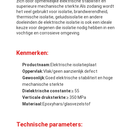
zich door opmerkelijke elektrische stabiliteit en
superieure mechanische sterkte.Als zodanig wordt
het veel gebruikt voor isolatie, brandwerendheid,
thermische isolatie, geluidsisolatie en andere
doeleinden.de elektrische isolatie is ook een ideale
keuze voor degenen die isolatie nodig hebben in een
vochtige en corrosieve omgeving.
Kenmerken:
Productnaam:
Elektrische isolatieplaat
Oppervlak:
Vlak/geen aanzienlijk defect
Gewoonlijk:
Goed elektrische stabiliteit en hoge
mechanische sterkte
Dielektrische constante:
≤ 55
Verticale druksterkte:
≥ 350 MPa
Huis
Materiaal:
Epoxyhars/glasvezelstof
Producten
Technische parameters:
Ongeveer ons