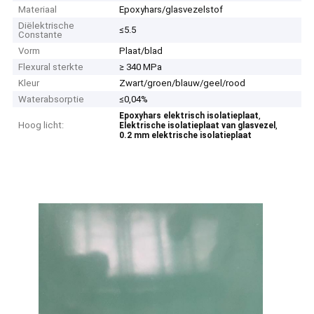
Materiaal
Epoxyhars/glasvezelstof
Diëlektrische
≤5.5
Constante
Vorm
Plaat/blad
Flexural sterkte
≥ 340 MPa
Kleur
Zwart/groen/blauw/geel/rood
Waterabsorptie
≤0,04%
,
Epoxyhars elektrisch isolatieplaat
Hoog licht:
,
Elektrische isolatieplaat van glasvezel
0.2 mm elektrische isolatieplaat