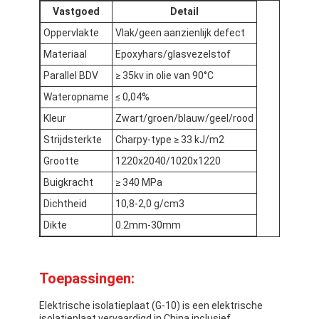
Vastgoed
Detail
Fabrieksreis
Oppervlakte
Vlak/geen aanzienlijk defect
Kwaliteitscontrole
Materiaal
Epoxyhars/glasvezelstof
Parallel BDV
≥ 35kv in olie van 90°C
Contacteer ons
Wateropname
≤ 0,04%
Kleur
Zwart/groen/blauw/geel/rood
Zelfklevende Isolatieband
Strijdsterkte
Charpy-type ≥ 33 kJ/m2
Grootte
1220x2040/1020x1220
De Isolatieband van de glasdoek
Buigkracht
≥ 340 MPa
Hittebestendige Isolatieband
Dichtheid
10,8-2,0 g/cm3
Dikte
0.2mm-30mm
De Plakband van de glasdoek
De Plakband van de Polyimidefilm
Toepassingen:
Aluminiumfolie Plakband
Elektrische isolatieplaat (G-10) is een elektrische
isolatieplaat vervaardigd in China.inclusief