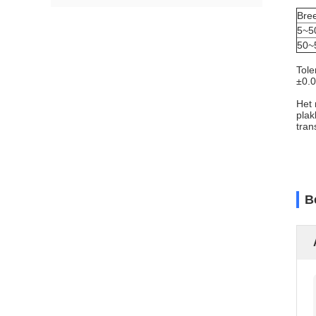
Bre
5~5
50~
Tole
±0.
Het 
plak
tran
B