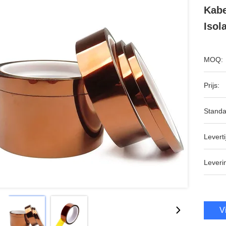
Kabe
Isol
MOQ:
Prijs:
Standa
Leverti
Leveri
V