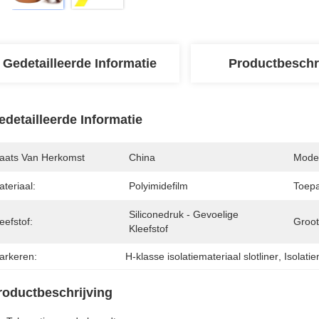
Gedetailleerde Informatie
Productbeschr
edetailleerde Informatie
laats Van Herkomst
China
Mode
teriaal:
Polyimidefilm
Toepa
Siliconedruk - Gevoelige 
eefstof:
Groot
Kleefstof
arkeren:
H-klasse isolatiemateriaal slotliner
, 
Isolati
roductbeschrijving