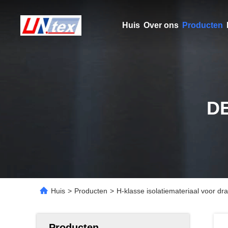
Huis
Over ons
Producten
D
Huis
>
Producten
>
H-klasse isolatiemateriaal voor dra
Producten