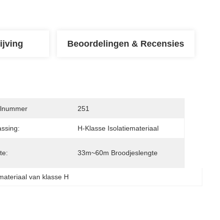
ijving
Beoordelingen & Recensies
lnummer
251
ssing:
H-Klasse Isolatiemateriaal
te:
33m~60m Broodjeslengte
emateriaal van klasse H