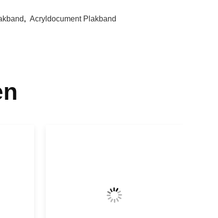
akband
,
Acryldocument Plakband
en