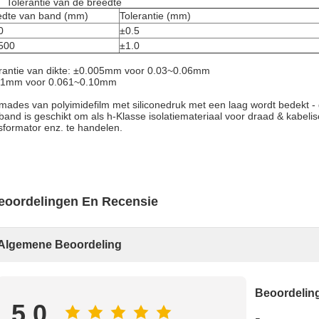
Tolerantie van de breedte
edte van band (mm)
Tolerantie (mm)
0
±0.5
500
±1.0
rantie van dikte: ±0.005mm voor 0.03~0.06mm
01mm voor 0.061~0.10mm
mades van polyimidefilm met siliconedruk met een laag wordt bedekt - 
band is geschikt om als h-Klasse isolatiemateriaal voor draad & kabelisol
sformator enz. te handelen.
eoordelingen En Recensie
Algemene Beoordeling
Beoordeli
5.0