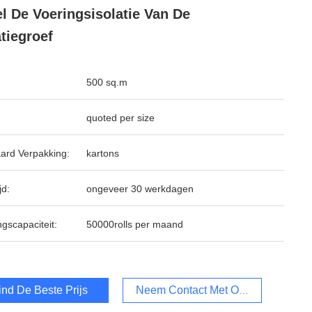
l De Voeringsisolatie Van De
atiegroef
500 sq.m
quoted per size
ard Verpakking:
kartons
jd:
ongeveer 30 werkdagen
ngscapaciteit:
50000rolls per maand
ind De Beste Prijs
Neem Contact Met Ons Op