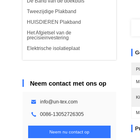
De Band van de doekbuis
Tweezijdige Plakband
HUISDIEREN Plakband
Het Afgietsel van de
precisieinvestering
Elektrische isolatieplaat
G
P
Ma
Neem contact met ons op
Kl
info@un-tex.com
M
0086-13052726305
P
Neem nu contact op