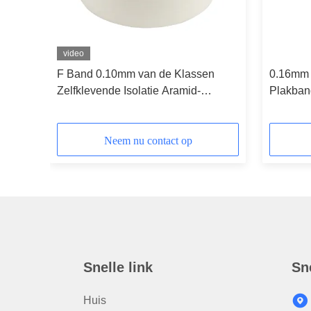
video
F Band 0.10mm van de Klassen
0.16mm 
stand
Zelfklevende Isolatie Aramid-
Plakban
ur
Document
Acryl P
Neem nu contact op
Snelle link
Sn
Huis