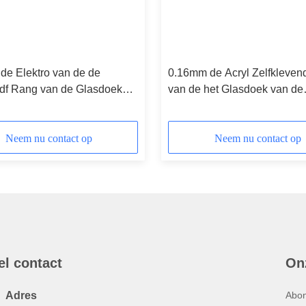
de Elektro van de de
0.16mm de Acryl Zelfkleve
df Rang van de Glasdoek
van de het Glasdoek van de
lakband
Isolatieband Op hoge tempe
met het Vrijgeven van Docu
Neem nu contact op
Neem nu contact op
el contact
On
Adres
Abon