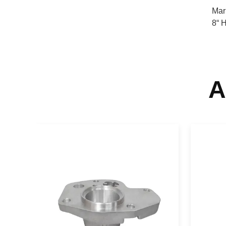
Mar
8“ 
A