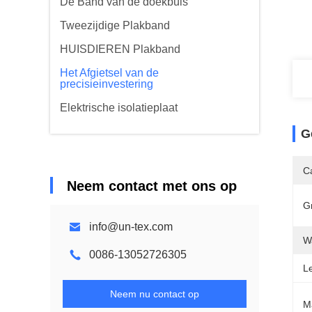
De Band van de doekbuis
Tweezijdige Plakband
HUISDIEREN Plakband
Het Afgietsel van de
precisieinvestering
Elektrische isolatieplaat
G
Ca
Neem contact met ons op
G
info@un-tex.com
W
0086-13052726305
Le
Neem nu contact op
M