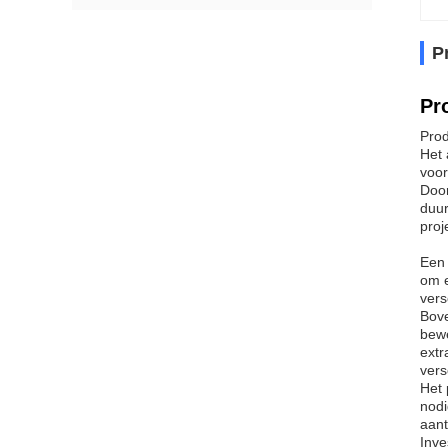
P
Pr
Prod
Het 
voor
Door
duur
proj
Een 
om e
vers
Bove
bewe
extr
vers
Het 
nodi
aant
Inve