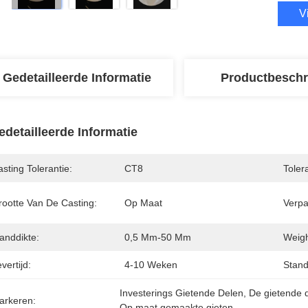
V
Gedetailleerde Informatie
Productbeschr
edetailleerde Informatie
sting Tolerantie:
CT8
Tolera
rootte Van De Casting:
Op Maat
Verpa
anddikte:
0,5 Mm-50 Mm
Weig
vertijd:
4-10 Weken
Stand
Investerings Gietende Delen
, 
De gietende d
arkeren:
Op maat gemaakte gieten