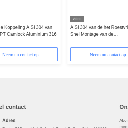
video
le Koppeling AISI 304 van
AISI 304 van de het Roestvri
PT Camlock Aluminium 316
Snel Montage van de
Precisieinvestering Gietend
Schakelaartype A omdat E-
gelijkstroom DP van C D
Neem nu contact op
Neem nu contact op
el contact
On
Adres
Abon
meer