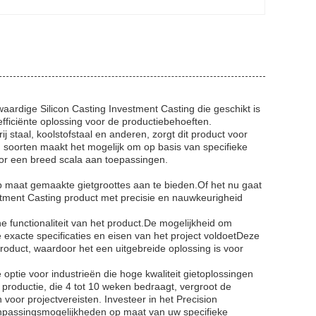
ardige Silicon Casting Investment Casting die geschikt is
efficiënte oplossing voor de productiebehoeften.
 staal, koolstofstaal en anderen, zorgt dit product voor
n soorten maakt het mogelijk om op basis van specifieke
or een breed scala aan toepassingen.
p maat gemaakte gietgroottes aan te bieden.Of het nu gaat
stment Casting product met precisie en nauwkeurigheid
functionaliteit van het product.De mogelijkheid om
exacte specificaties en eisen van het project voldoetDeze
oduct, waardoor het een uitgebreide oplossing is voor
optie voor industrieën die hoge kwaliteit gietoplossingen
roductie, die 4 tot 10 weken bedraagt, vergroot de
 voor projectvereisten. Investeer in het Precision
anpassingsmogelijkheden op maat van uw specifieke