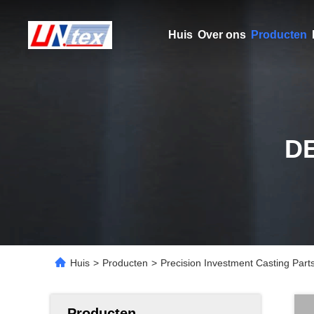
Huis
Over ons
Producten
D
Huis
>
Producten
>
Precision Investment Casting Par
Producten