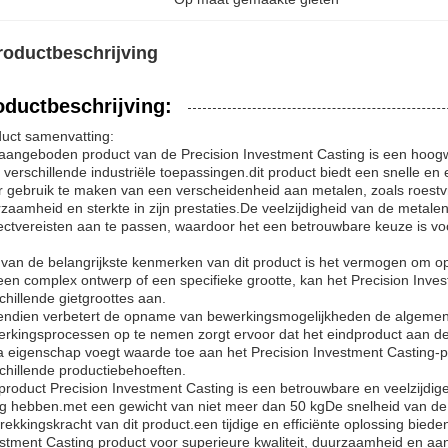
roductbeschrijving
oductbeschrijving:
uct samenvatting:
aangeboden product van de Precision Investment Casting is een hoogwa
 verschillende industriële toepassingen.dit product biedt een snelle en 
 gebruik te maken van een verscheidenheid aan metalen, zoals roestvrij
zaamheid en sterkte in zijn prestaties.De veelzijdigheid van de metale
ectvereisten aan te passen, waardoor het een betrouwbare keuze is vo
van de belangrijkste kenmerken van dit product is het vermogen om o
en complex ontwerp of een specifieke grootte, kan het Precision Inve
chillende gietgroottes aan.
ndien verbetert de opname van bewerkingsmogelijkheden de algemene 
rkingsprocessen op te nemen zorgt ervoor dat het eindproduct aan de 
a eigenschap voegt waarde toe aan het Precision Investment Casting-pr
chillende productiebehoeften.
product Precision Investment Casting is een betrouwbare en veelzijdige 
g hebben.met een gewicht van niet meer dan 50 kgDe snelheid van de p
rekkingskracht van dit product.een tijdige en efficiënte oplossing bieden
stment Casting product voor superieure kwaliteit, duurzaamheid en a