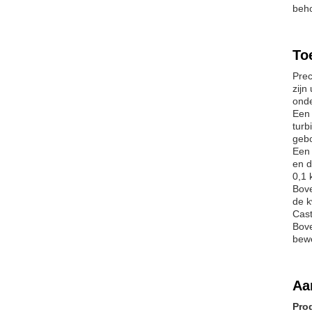
beho
To
Prec
zijn
onde
Een 
turb
geb
Een 
en d
0,1 
Bove
de k
Cast
Bove
bewe
Aa
Pro