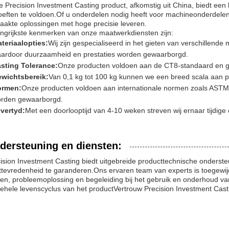
 Precision Investment Casting product, afkomstig uit China, biedt ee
eften te voldoen.Of u onderdelen nodig heeft voor machineonderdelen
akte oplossingen met hoge precisie leveren.
ngrijkste kenmerken van onze maatwerkdiensten zijn:
teriaalopties:
Wij zijn gespecialiseerd in het gieten van verschillende m
ardoor duurzaamheid en prestaties worden gewaarborgd.
sting Tolerance:
Onze producten voldoen aan de CT8-standaard en ga
wichtsbereik:
Van 0,1 kg tot 100 kg kunnen we een breed scala aan 
ormen:
Onze producten voldoen aan internationale normen zoals ASTM, J
rden gewaarborgd.
vertyd:
Met een doorlooptijd van 4-10 weken streven wij ernaar tijdige 
dersteuning en diensten:
ision Investment Casting biedt uitgebreide producttechnische onderste
ttevredenheid te garanderen.Ons ervaren team van experts is toegewij
en, probleemoplossing en begeleiding bij het gebruik en onderhoud va
ehele levenscyclus van het productVertrouw Precision Investment Cast