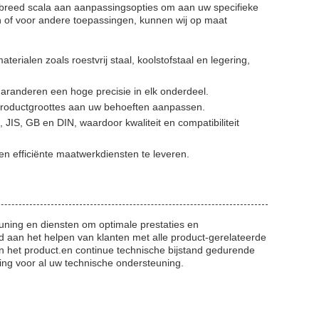
n breed scala aan aanpassingsopties om aan uw specifieke
 of voor andere toepassingen, kunnen wij op maat
aterialen zoals roestvrij staal, koolstofstaal en legering,
randeren een hoge precisie in elk onderdeel.
productgroottes aan uw behoeften aanpassen.
IS, GB en DIN, waardoor kwaliteit en compatibiliteit
en efficiënte maatwerkdiensten te leveren.
uning en diensten om optimale prestaties en
d aan het helpen van klanten met alle product-gerelateerde
n het product.en continue technische bijstand gedurende
ing voor al uw technische ondersteuning.