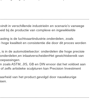
 vindt in verschillende industrieën en scenario's vanwege
gheid bij de productie van complexe en ingewikkelde
sting is de luchtvaartindustrie.onderdelen, zoals
hoge kwaliteit en consistentie die door dit proces worden
, is in de automobielsector: onderdelen die hoge precisie
onderdelen,en inlaatverscheidenHet gewichtsbereik van
 toepassingen.
en zoals ASTM, JIS, GB en DIN ervoor dat het voldoet aan
of zelfs artistieke sculpturen kan Precision Investment
aarheid van het product.gevolgd door nauwkeurige
isen.