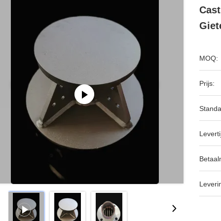
Cast
Giet
MOQ:
Prijs:
Standa
Leverti
Betaal
Leveri