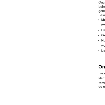
Onze
beho
gema
Bela
Ma
wa
Ca
Ge
N
wo
Le
On
Prec
klan
vrag
de g