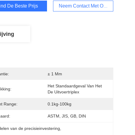
ind De Beste Prijs
Neem Contact Met Ons Op
ijving
ntie:
± 1 Mm
Het Standaardgeval Van Het 
kking:
De Uitvoertriplex
ht Range:
0.1kg-100kg
aard:
ASTM, JIS, GB, DIN
elen van de precisieinvestering
, 