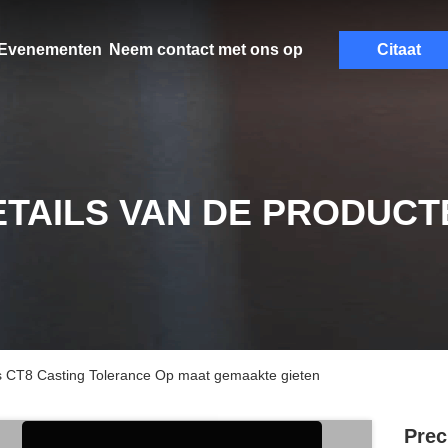
Evenementen
Neem contact met ons op
Citaat
ETAILS VAN DE PRODUCT
ts CT8 Casting Tolerance Op maat gemaakte gieten
Prec