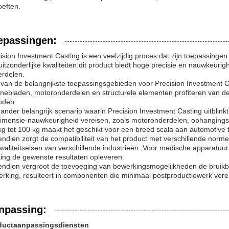
eften.
epassingen:
ision Investment Casting is een veelzijdig proces dat zijn toepassingen
 uitzonderlijke kwaliteiten.dit product biedt hoge precisie en nauwkeuri
rdelen.
van de belangrijkste toepassingsgebieden voor Precision Investment Ca
inebladen, motoronderdelen en structurele elementen profiteren van de 
oden.
ander belangrijk scenario waarin Precision Investment Casting uitblinkt
imensie-nauwkeurigheid vereisen, zoals motoronderdelen, ophangings
kg tot 100 kg maakt het geschikt voor een breed scala aan automotive
ndien zorgt de compatibiliteit van het product met verschillende norm
waliteitseisen van verschillende industrieën.,Voor medische apparatuur 
ing de gewenste resultaten opleveren.
ndien vergroot de toevoeging van bewerkingsmogelijkheden de bruikb
rking, resulteert in componenten die minimaal postproductiewerk vere
npassing:
ductaanpassingsdiensten