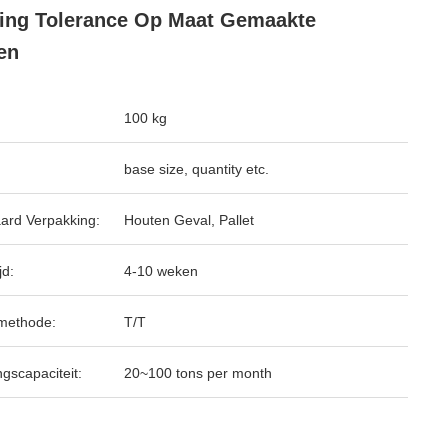
ing Tolerance Op Maat Gemaakte
en
100 kg
base size, quantity etc.
ard Verpakking:
Houten Geval, Pallet
jd:
4-10 weken
methode:
T/T
ngscapaciteit:
20~100 tons per month