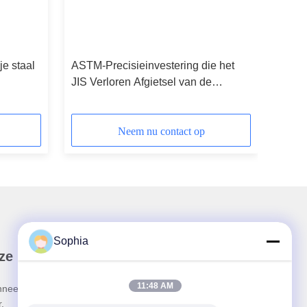
je staal
ASTM-Precisieinvestering die het
JIS Verloren Afgietsel van de
 de
Wasprecisie gieten
F
Neem nu contact op
Sophia
ze nieuwsbrief
11:48 AM
neer u op onze nieuwsbrief voor kortingen en
.