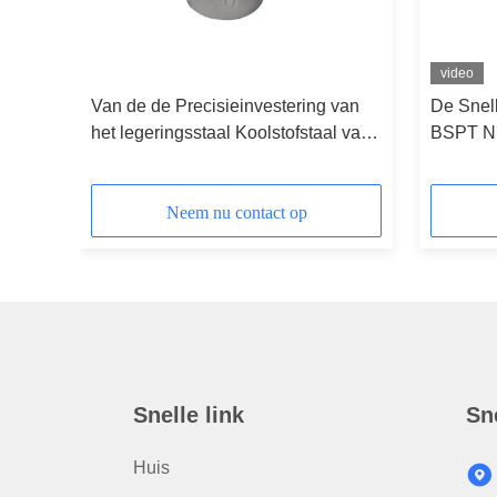
video
e
Van de de Precisieinvestering van
De Snel
het legeringsstaal Koolstofstaal van
BSPT N
het het Procesroestvrije staal het
Gietende
Neem nu contact op
Snelle link
Sn
Huis