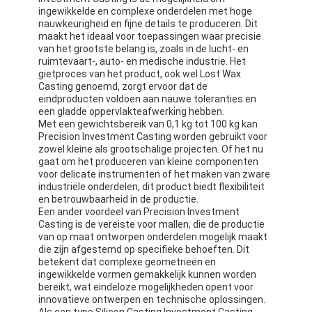
ingewikkelde en complexe onderdelen met hoge
Fabrieksreis
nauwkeurigheid en fijne details te produceren. Dit
maakt het ideaal voor toepassingen waar precisie
Kwaliteitscontrole
van het grootste belang is, zoals in de lucht- en
ruimtevaart-, auto- en medische industrie. Het
gietproces van het product, ook wel Lost Wax
Contacteer ons
Casting genoemd, zorgt ervoor dat de
eindproducten voldoen aan nauwe toleranties en
een gladde oppervlakteafwerking hebben.
Met een gewichtsbereik van 0,1 kg tot 100 kg kan
Zelfklevende Isolatieband
Precision Investment Casting worden gebruikt voor
zowel kleine als grootschalige projecten. Of het nu
gaat om het produceren van kleine componenten
De Isolatieband van de glasdoek
voor delicate instrumenten of het maken van zware
industriële onderdelen, dit product biedt flexibiliteit
Hittebestendige Isolatieband
en betrouwbaarheid in de productie.
Een ander voordeel van Precision Investment
Casting is de vereiste voor mallen, die de productie
De Plakband van de glasdoek
van op maat ontworpen onderdelen mogelijk maakt
die zijn afgestemd op specifieke behoeften. Dit
De Plakband van de Polyimidefilm
betekent dat complexe geometrieën en
ingewikkelde vormen gemakkelijk kunnen worden
bereikt, wat eindeloze mogelijkheden opent voor
Aluminiumfolie Plakband
innovatieve ontwerpen en technische oplossingen.
Als een type Silicon Casting Investment Casting