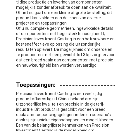
tijdige productie en levering van componenten
mogelijk is zonder afbreuk te doen aan de kwaliteit.
Of het nu gaat om een kleine of grote bestelling, dit
product kan voldoen aan de eisen van diverse
projecten en toepassingen.
Of u nu complexe geometrieën, ingewikkelde details
of componenten met hoge sterkte nodig heeft,
Precision Investment Casting is een betrouwbare en
kosteneffectieve oplossing die uitzonderlijke
resultaten oplevert. De mogelijkheid om onderdelen
te produceren met een gewicht tot 3 kg zorgt ervoor
dat een breed scala aan componenten met precisie
en nauwkeurigheid kan worden vervaardigd.
Toepassingen:
Precision Investment Casting is een veelzijdig
Huis
product afkomstig uit China, bekend om zijn
uitzonderlijke kwaliteit en precisie in de gieterij-
industrie. Dit product is geschikt voor een breed
Producten
scala aan toepassingsgelegenheden en scenario's
dankzij zijn unieke eigenschappen en mogelijkheden.
Ongeveer ons
Een van de belangrijkste kenmerken van Precision
Investment Casting is de mogelijkheid om