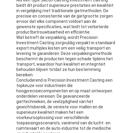
De Doekband van het aluminiumfolieglas
biedt dit product superieure prestaties en kwaliteit
in vergelijking met traditionele gietmethoden. De
precisie en consistentie van de gietgrootte zorgen
Folie Onder ogen gezien Kraftpapier-Document
ervoor dat elke component voldoet aan de
gewenste specificaties, wat leidt tot verbeterde
De Doek van de aluminiumfolieglasvezel
productbetrouwbaarheid en efficiëntie.
Wat betreft de verpakking, wordt Precision
Investment Casting zorgvuldig verpakt in standaard
De Band van het foliegrof linnen
export multiplex kisten om een veilig transport en
levering te garanderen. Deze verpakkingsmethode
De Band van de doekbuis
beschermt de producten tegen schade tijdens het
transport, waardoor hun kwaliteit en integriteit
Tweezijdige Plakband
behouden blijven totdat ze hun bestemming
bereiken.
Concluderend is Precision Investment Casting een
HUISDIEREN Plakband
topkeuze voor industrieën die
hoogprecisiecomponenten en op maat ontworpen
Het Afgietsel van de precisieinvestering
onderdelen vereisen. De geavanceerde
giettechnieken, de veelzijdigheid van het
gewichtsbereik, de vereiste voor mallen en de
Elektrische isolatieplaat
superieure kwaliteit maken het een
voorkeursoplossing voor verschillende
toepassingsscenario's, variërend van de lucht- en
ruimtevaart en de auto-industrie tot de medische