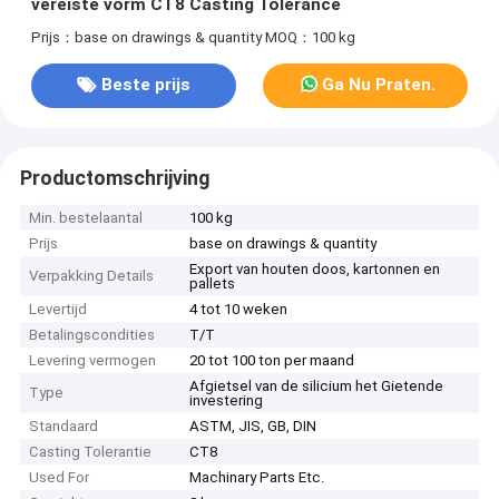
vereiste vorm CT8 Casting Tolerance
Prijs：base on drawings & quantity
MOQ：100 kg
Beste prijs
Ga Nu Praten.
Productomschrijving
Min. bestelaantal
100 kg
Prijs
base on drawings & quantity
Export van houten doos, kartonnen en
Verpakking Details
pallets
Levertijd
4 tot 10 weken
Betalingscondities
T/T
Levering vermogen
20 tot 100 ton per maand
Afgietsel van de silicium het Gietende
Type
investering
Standaard
ASTM, JIS, GB, DIN
Casting Tolerantie
CT8
Used For
Machinary Parts Etc.