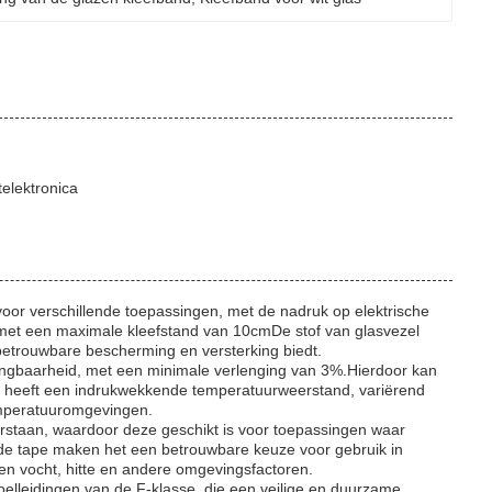
telektronica
oor verschillende toepassingen, met de nadruk op elektrische
 met een maximale kleefstand van 10cmDe stof van glasvezel
e betrouwbare bescherming en versterking biedt.
engbaarheid, met een minimale verlenging van 3%.Hierdoor kan
nd heeft een indrukwekkende temperatuurweerstand, variërend
emperatuuromgevingen.
rstaan, waardoor deze geschikt is voor toepassingen waar
n de tape maken het een betrouwbare keuze voor gebruik in
en vocht, hitte en andere omgevingsfactoren.
elleidingen van de F-klasse, die een veilige en duurzame