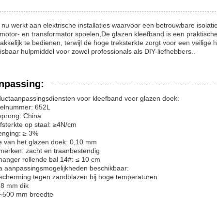
 nu werkt aan elektrische installaties waarvoor een betrouwbare isolat
motor- en transformator spoelen,De glazen kleefband is een praktisc
kkelijk te bedienen, terwijl de hoge treksterkte zorgt voor een veilige 
sbaar hulpmiddel voor zowel professionals als DIY-liefhebbers..
npassing:
uctaanpassingsdiensten voor kleefband voor glazen doek:
elnummer: 652L
sprong: China
fsterkte op staal: ≥4N/cm
enging: ≥ 3%
e van het glazen doek: 0,10 mm
erken: zacht en traanbestendig
anger rollende bal 14#: ≤ 10 cm
a aanpassingsmogelijkheden beschikbaar:
scherming tegen zandblazen bij hoge temperaturen
18 mm dik
0~500 mm breedte