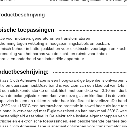
roductbeschrijving
pische toepassingen
atie voor motoren, generatoren en transformatoren
herming tegen wikkeling in hoogspanningskabels en busbars
misch beheer in batterijpakketten voor elektrische voertuigen en krach
rendeling van het harnas van de lucht- en ruimtevaartkabels
ratie en onderhoud van industriële apparatuur.
oductbeschrijving:
lass Cloth Adhesive Tape is een hoogwaardige tape die is ontworpen v
atie en duurzaamheid.Deze band is voorzien van een kleefbal van 14#
t een uitstekende sterkte en stabiliteit, met een dikte van 0.10 mm di
van de belangrijkste kenmerken van deze glazen kleefband is de verl
ape zich buigen en rekken zonder haar kleefkracht te verliezenDe ba
-30°C tot +150°C.een betrouwbare prestatie in zowel hoge als lage t
 band is vervaardigd met E-glasvezelstof en kan maximaal 260°C wee
ebestendigheid essentieel is.De elektrische isolatie eigenschappen va
trische en elektronische toepassingen, een beschermende barrière teg
lass Cloth Adhesive Tape is speciaal ontworpen voor transformator spo