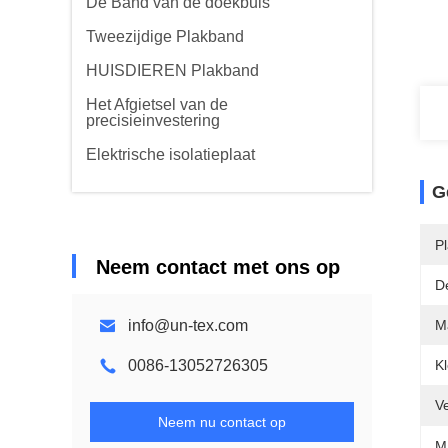
De Band van de doekbuis
Tweezijdige Plakband
HUISDIEREN Plakband
Het Afgietsel van de
precisieinvestering
Elektrische isolatieplaat
G
Pl
Neem contact met ons op
D
info@un-tex.com
Ma
0086-13052726305
Kl
Ve
Neem nu contact op
M