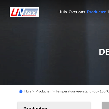
Huis
Over ons
Producten
D
Huis
>
Producten
>
Temperatuurweerstand -30- 150°C 
Producten