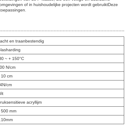
e omgevingen of in huishoudelijke projecten wordt gebruiktDeze
 toepassingen.
acht en traanbestendig
lasharding
30 ~ + 150°C
00 N/cm
 10 cm
4N/cm
it
ruksensitieve acryllijm
 500 mm
.10mm