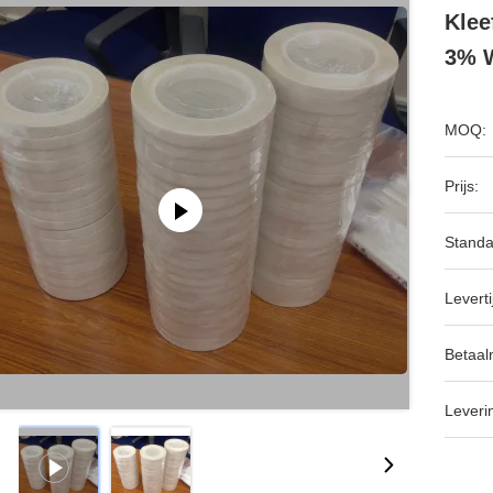
Klee
3% 
MOQ:
Prijs:
Standa
Leverti
Betaal
Leveri