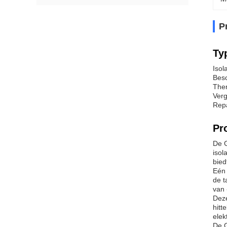
P
Ty
Isol
Besc
Ther
Verg
Repa
Pr
De G
isol
bied
Eén 
de t
van 
Deze
hitt
elek
De G