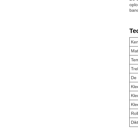
oplo
band
Te
Ke
Mat
Tem
Tre
De 
Kle
Kle
Kle
Rol
Dik