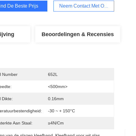
ind De Beste Prijs
Neem Contact Met Ons Op
ijving
Beoordelingen & Recensies
l Number
652L
eedte:
<500mm>
 Dikte:
0.16mm
ratuurbestendigheid:
-30 ~ + 150°C
sterkte Aan Staal:
≥4N/cm
ng van de glazen kleefband
, 
Kleefband voor wit glas