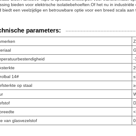
ssing bieden voor elektrische isolatiebehoeften.Of het nu in industriël
 biedt een veelzijdige en betrouwbare optie voor een breed scala aan
chnische parameters:
nmerken
Z
eriaal
G
peratuurbestendigheid
-
ksterkte
2
rolbal 14#
≤
efsterkte op staal
≥
ur
W
efstof
D
breedte
<
te van glasvezelstof
0