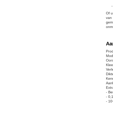
Of u
van 
gema
onmi
Aa
Prod
Mod
Oor
Klee
Verl
Dikt
Kenm
Aanh
Extr
- Be
- 0,
- 1