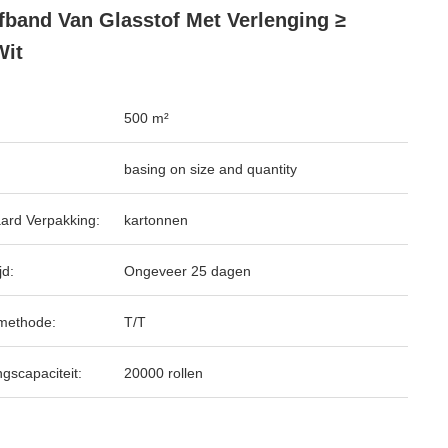
fband Van Glasstof Met Verlenging ≥
Wit
500 m²
basing on size and quantity
ard Verpakking:
kartonnen
jd:
Ongeveer 25 dagen
methode:
T/T
ngscapaciteit:
20000 rollen