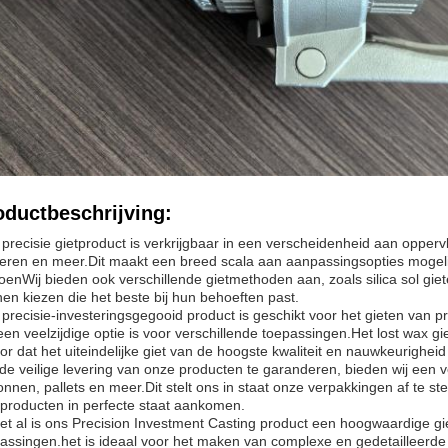
oductbeschrijving:
precisie gietproduct is verkrijgbaar in een verscheidenheid aan opper
teren en meer.Dit maakt een breed scala aan aanpassingsopties mogeli
oenWij bieden ook verschillende gietmethoden aan, zoals silica sol gie
en kiezen die het beste bij hun behoeften past.
precisie-investeringsgegooid product is geschikt voor het gieten van 
een veelzijdige optie is voor verschillende toepassingen.Het lost wax g
or dat het uiteindelijke giet van de hoogste kwaliteit en nauwkeurighei
e veilige levering van onze producten te garanderen, bieden wij een
onnen, pallets en meer.Dit stelt ons in staat onze verpakkingen af te 
producten in perfecte staat aankomen.
et al is ons Precision Investment Casting product een hoogwaardige gie
assingen.het is ideaal voor het maken van complexe en gedetailleerd