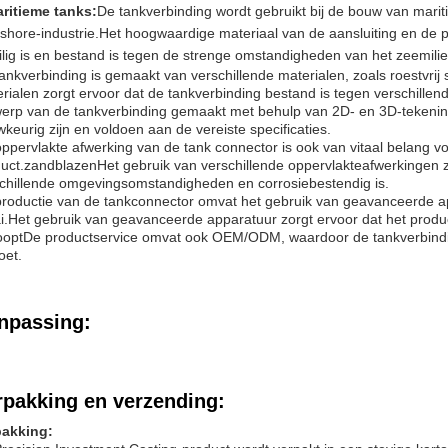
ritieme tanks:
De tankverbinding wordt gebruikt bij de bouw van marit
fshore-industrie.Het hoogwaardige materiaal van de aansluiting en de
ilig is en bestand is tegen de strenge omstandigheden van het zeemilie
ankverbinding is gemaakt van verschillende materialen, zoals roestvrij 
rialen zorgt ervoor dat de tankverbinding bestand is tegen verschil
erp van de tankverbinding gemaakt met behulp van 2D- en 3D-tekening
keurig zijn en voldoen aan de vereiste specificaties.
ppervlakte afwerking van de tank connector is ook van vitaal belang v
uct.zandblazenHet gebruik van verschillende oppervlakteafwerkingen z
chillende omgevingsomstandigheden en corrosiebestendig is.
roductie van de tankconnector omvat het gebruik van geavanceerde 
i.Het gebruik van geavanceerde apparatuur zorgt ervoor dat het produc
ooptDe productservice omvat ook OEM/ODM, waardoor de tankverbindin
oet.
npassing:
rpakking en verzending:
pakking: