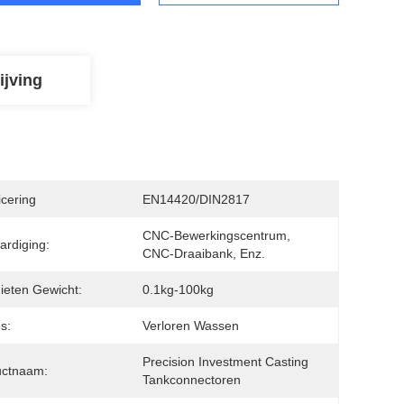
ijving
icering
EN14420/DIN2817
CNC-Bewerkingscentrum, 
ardiging:
CNC-Draaibank, Enz.
ieten Gewicht:
0.1kg-100kg
s:
Verloren Wassen
Precision Investment Casting 
uctnaam:
Tankconnectoren