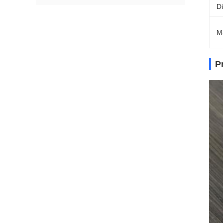
D
M
P