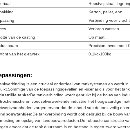
eriaal
Roestvrij staal, legerin
pakking
Karton, pallet, enz.
passing
Verbinding voor vrach
ces
Verloren wassen
otte van de casting
Op maat
oductnaam
Precision Investment 
icht van het gietwerk
0.1kg-100kg
epassingen:
ankverbinding is een cruciaal onderdeel van tanksystemen en wordt in 
uikt.Sommige van de toepassingsgevallen en -scenario's voor het tankc
dustriële tanks:
De tankverbinding wordt gebruikt bij de bouw van indu
trochemische en voedselverwerkende industrie.Het hoogwaardige mater
etwerkzaamheden zorgen ervoor dat de inhoud van de tank veilig en vrij
ndbouwtankjes:
De tankverbinding wordt ook gebruikt bij de bouw van
mesting en opslag van landbouwproducten.De robuuste constructie va
rgen ervoor dat de tank duurzaam is en bestand is tegen zware weer