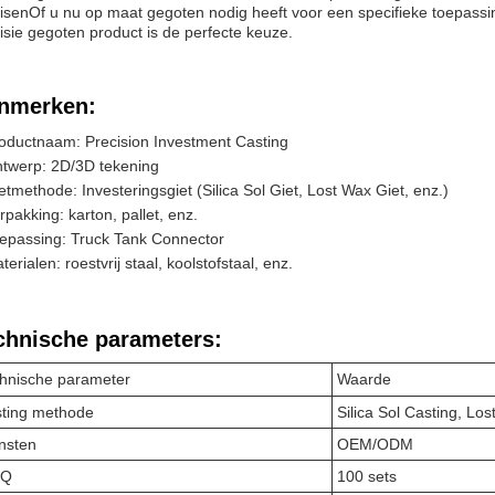
isenOf u nu op maat gegoten nodig heeft voor een specifieke toepassi
isie gegoten product is de perfecte keuze.
nmerken:
oductnaam: Precision Investment Casting
twerp: 2D/3D tekening
etmethode: Investeringsgiet (Silica Sol Giet, Lost Wax Giet, enz.)
rpakking: karton, pallet, enz.
epassing: Truck Tank Connector
terialen: roestvrij staal, koolstofstaal, enz.
chnische parameters:
hnische parameter
Waarde
ting methode
Silica Sol Casting, Lo
nsten
OEM/ODM
Q
100 sets