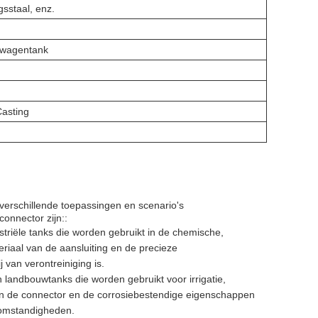
gsstaal, enz.
twagentank
Casting
verschillende toepassingen en scenario's
onnector zijn::
striële tanks die worden gebruikt in de chemische,
iaal van de aansluiting en de precieze
 van verontreiniging is.
 landbouwtanks die worden gebruikt voor irrigatie,
n de connector en de corrosiebestendige eigenschappen
somstandigheden.