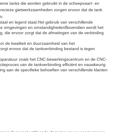
ieme tanks die worden gebruikt in de scheepvaart- en
 precieze gietwerkzaamheden zorgen ervoor dat de tank
u.
staal en legerd staal.Het gebruik van verschillende
lende omgevingen en omstandighedenBovendien wordt het
, die ervoor zorgt dat de afmetingen van de verbinding
oor de kwaliteit en duurzaamheid van het
orgt ervoor dat de tankverbinding bestand is tegen
apparatuur zoals het CNC-bewerkingscentrum en de CNC-
tieproces van de tankverbinding efficiënt en nauwkeurig
g aan de specifieke behoeften van verschillende klanten