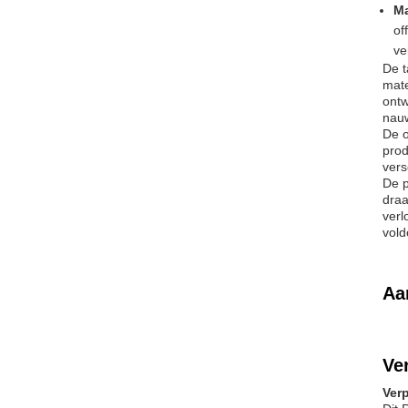
Ma
of
ve
De t
mate
ontw
nauw
De o
prod
vers
De p
draa
verl
vold
Aa
Ve
Ver