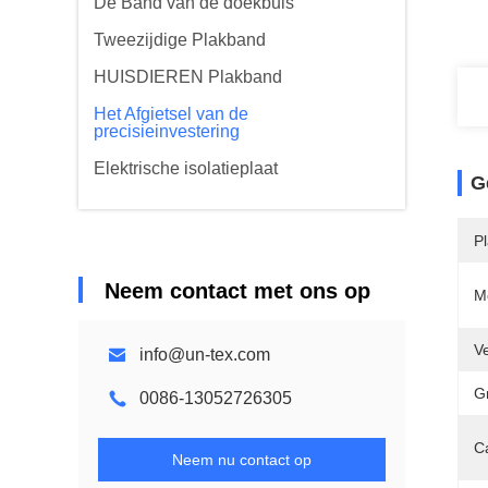
De Band van de doekbuis
Tweezijdige Plakband
HUISDIEREN Plakband
Het Afgietsel van de
precisieinvestering
Elektrische isolatieplaat
G
Pl
Neem contact met ons op
M
V
info@un-tex.com
G
0086-13052726305
C
Neem nu contact op