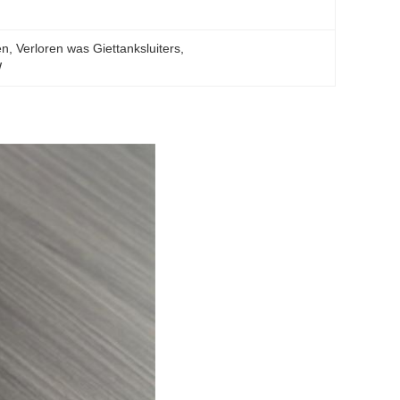
en
, 
Verloren was Giettanksluiters
, 
W