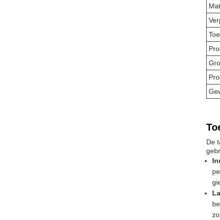
Mat
Ver
Toe
Pro
Gro
Pr
Gew
To
De t
gebr
In
pe
gi
La
be
zo