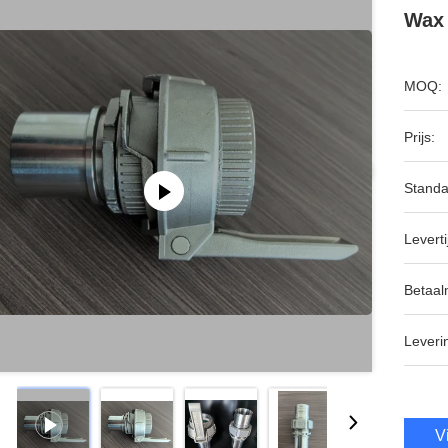
Wax 
MOQ:
Prijs:
Standa
Leverti
Betaal
Leveri
V