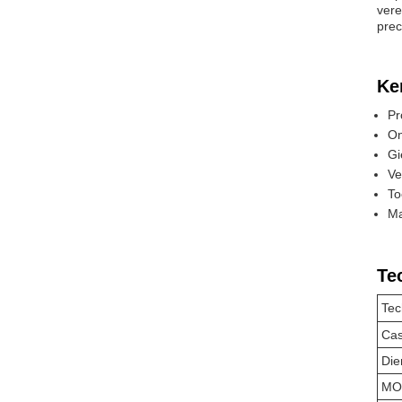
vere
prec
Ke
Pr
On
Gi
Ve
To
Ma
Te
Tec
Cas
Die
MO