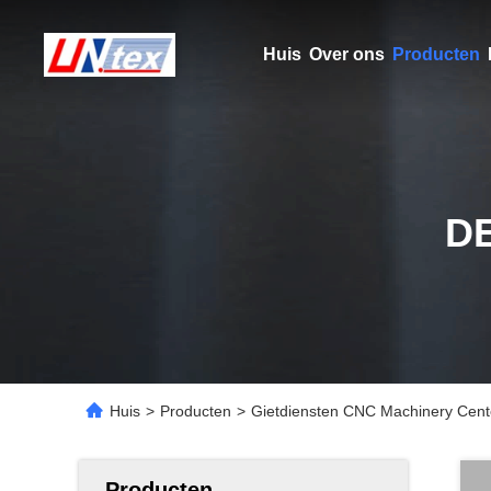
Huis
Over ons
Producten
D
Huis
>
Producten
>
Gietdiensten CNC Machinery Cent
Producten