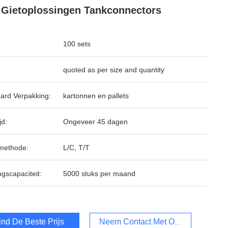
Gietoplossingen Tankconnectors
100 sets
quoted as per size and quantity
ard Verpakking:
kartonnen en pallets
jd:
Ongeveer 45 dagen
methode:
L/C, T/T
ngscapaciteit:
5000 stuks per maand
ind De Beste Prijs
Neem Contact Met Ons Op