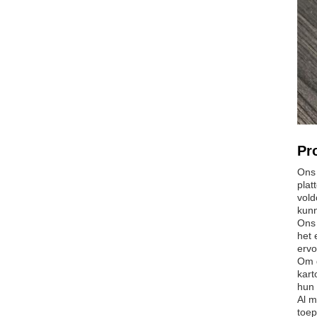
Pr
Ons 
plat
vold
kunn
Ons 
het 
ervo
Om d
kart
hun 
Al m
toep