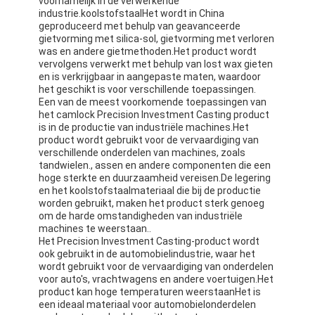
voornamelijk in de verwerkende
De Doekband van het aluminiumfolieglas
industrie.koolstofstaalHet wordt in China
geproduceerd met behulp van geavanceerde
gietvorming met silica-sol, gietvorming met verloren
Folie Onder ogen gezien Kraftpapier-Document
was en andere gietmethoden.Het product wordt
vervolgens verwerkt met behulp van lost wax gieten
De Doek van de aluminiumfolieglasvezel
en is verkrijgbaar in aangepaste maten, waardoor
het geschikt is voor verschillende toepassingen.
De Band van het foliegrof linnen
Een van de meest voorkomende toepassingen van
het camlock Precision Investment Casting product
is in de productie van industriële machines.Het
De Band van de doekbuis
product wordt gebruikt voor de vervaardiging van
verschillende onderdelen van machines, zoals
Tweezijdige Plakband
tandwielen., assen en andere componenten die een
hoge sterkte en duurzaamheid vereisen.De legering
en het koolstofstaalmateriaal die bij de productie
HUISDIEREN Plakband
worden gebruikt, maken het product sterk genoeg
om de harde omstandigheden van industriële
Het Afgietsel van de precisieinvestering
machines te weerstaan..
Het Precision Investment Casting-product wordt
ook gebruikt in de automobielindustrie, waar het
Elektrische isolatieplaat
wordt gebruikt voor de vervaardiging van onderdelen
voor auto's, vrachtwagens en andere voertuigen.Het
product kan hoge temperaturen weerstaanHet is
een ideaal materiaal voor automobielonderdelen