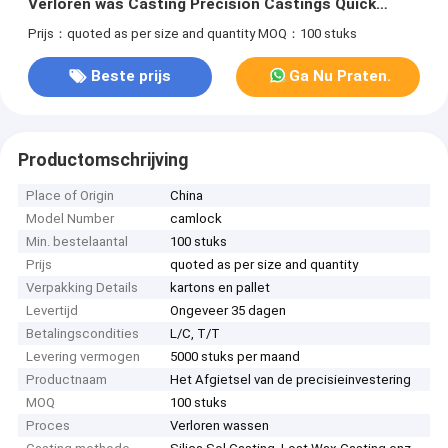
Verloren was Casting Precision Castings Quick
couplings
Prijs：quoted as per size and quantity
MOQ：100 stuks
Beste prijs
Ga Nu Praten.
Productomschrijving
Place of Origin
China
Model Number
camlock
Min. bestelaantal
100 stuks
Prijs
quoted as per size and quantity
Verpakking Details
kartons en pallet
Levertijd
Ongeveer 35 dagen
Betalingscondities
L/C, T/T
Levering vermogen
5000 stuks per maand
Productnaam
Het Afgietsel van de precisieinvestering
MOQ
100 stuks
Proces
Verloren wassen