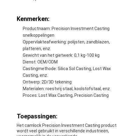
Fabrieksreis
Kenmerken:
Kwaliteitscontrole
Productnaam: Precision Investment Casting
Contacteer ons
snelkoppelingen
Oppervlakteafwerking: polijsten, zandblazen,
platteren, enz.
Gewicht van het gietwerk: 0,1 kg-100 kg
Zelfklevende Isolatieband
Dienst: OEM/ODM
Castingmethode: Silica Sol Casting, Lost Wax
De Isolatieband van de glasdoek
Casting, enz.
Ontwerp: 2D/3D tekening
Hittebestendige Isolatieband
Materialen: roestvrij staal, koolstofstaal, enz.
Proces: Lost Wax Casting, Precision Casting
De Plakband van de glasdoek
De Plakband van de Polyimidefilm
Toepassingen:
Het camlock Precision Investment Casting product
Aluminiumfolie Plakband
wordt veel gebruikt in verschillende industrieën,