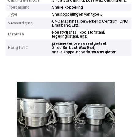
Casting methode
Silica Sol Casting, Lost Wax Casting enz.
Toepassing
Snelle koppeling
Type
Snelkoppelingen van type B
CNC Machinaal bewerkend Centrum, CNC
Vervaardiging
Draaibank, Enz.
Roestvrij staal, koolstofstaal,
Materiaal
legeringsstaal, enz.
,
precisie verloren wasafgietsel
Hoog licht:
,
Silica Sol Lost Wax Giet
snelle koppeling verloren was gieten