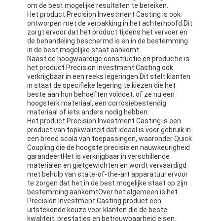
om de best mogelijke resultaten te bereiken.
Het product Precision Investment Casting is ook
ontworpen met de verpakking in het achterhoofd.Dit
zorgt ervoor dat het product tijdens het vervoer en
de behandeling beschermd is en in de bestemming
in de best mogelijke staat aankomt..
Naast de hoogwaardige constructie en productie is
het product Precision Investment Casting ook
verkrijgbaar in een reeks legeringen.Dit stelt klanten
in staat de specifieke legering te kiezen die het
beste aan hun behoeften voldoet, of ze nu een
hoogsterk materiaal, een corrosiebestendig
materiaal of iets anders nodig hebben.
Het product Precision Investment Casting is een
product van topkwaliteit dat ideaal is voor gebruik in
een breed scala van toepassingen, waaronder Quick
Coupling.die de hoogste precisie en nauwkeurigheid
garandeertHet is verkrijgbaar in verschillende
Huis
materialen en gietgewichten en wordt vervaardigd
met behulp van state-of-the-art apparatuur.ervoor
te zorgen dat het in de best mogelijke staat op zijn
Producten
bestemming aankomtOver het algemeen is het
Precision Investment Casting product een
Ongeveer ons
uitstekende keuze voor klanten die de beste
kwaliteit, prestaties en betrouwbaarheid eisen.