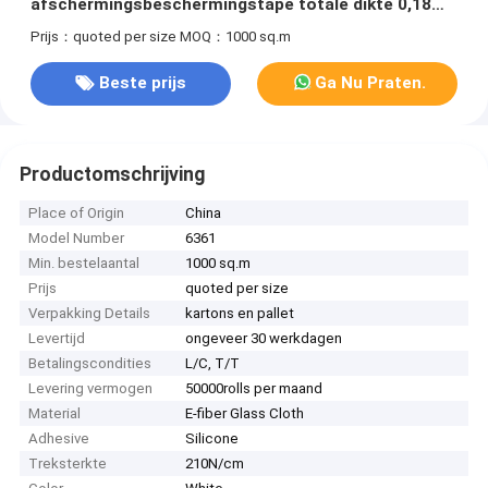
afschermingsbeschermingstape totale dikte 0,18
mm
Prijs：quoted per size
MOQ：1000 sq.m
Beste prijs
Ga Nu Praten.
Productomschrijving
Place of Origin
China
Model Number
6361
Min. bestelaantal
1000 sq.m
Prijs
quoted per size
Verpakking Details
kartons en pallet
Levertijd
ongeveer 30 werkdagen
Betalingscondities
L/C, T/T
Levering vermogen
50000rolls per maand
Material
E-fiber Glass Cloth
Adhesive
Silicone
Treksterkte
210N/cm