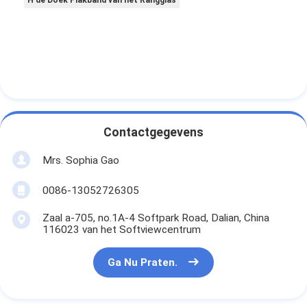
Fabrieksreis
Kwaliteitscontrole
Contacteer ons
Contactgegevens
Zelfklevende Isolatieband
Mrs. Sophia Gao
De Isolatieband van de glasdoek
0086-13052726305
Hittebestendige Isolatieband
Zaal a-705, no.1A-4 Softpark Road, Dalian, China
De Plakband van de glasdoek
116023 van het Softviewcentrum
De Plakband van de Polyimidefilm
Ga Nu Praten.
Aluminiumfolie Plakband