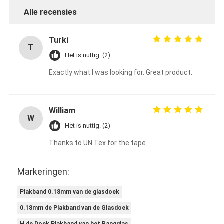
Alle recensies
Turki
T
Het is nuttig. (2)
Exactly what I was looking for. Great product.
William
W
Het is nuttig. (2)
Thanks to UN.Tex for the tape.
Huis
Markeringen:
Producten
Plakband 0.18mm van de glasdoek
0.18mm de Plakband van de Glasdoek
Ongeveer ons
H de Doek Plakband van het Rangglas