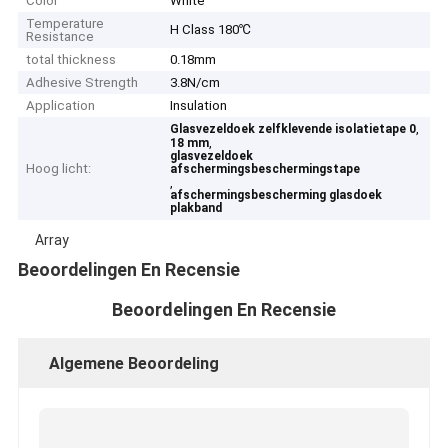
Color
White
Temperature
H Class 180℃
Resistance
total thickness
0.18mm
Adhesive Strength
3.8N/cm
Application
Insulation
,
Glasvezeldoek zelfklevende isolatietape 0
,
18 mm
glasvezeldoek
Hoog licht:
afschermingsbeschermingstape
,
afschermingsbescherming glasdoek
plakband
Array
Beoordelingen En Recensie
Beoordelingen En Recensie
Algemene Beoordeling