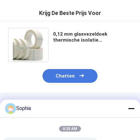
De Doekband van het aluminiumfolieglas
Krijg De Beste Prijs Voor
Folie Onder ogen gezien Kraftpapier-Document
De Doek van de aluminiumfolieglasvezel
0,12 mm glasvezeldoek
thermische isolatie
De Band van het foliegrof linnen
afschermingsbeschermingstape
totale dikte 0,18 mm
De Band van de doekbuis
Tweezijdige Plakband
Chatten
HUISDIEREN Plakband
Het Afgietsel van de precisieinvestering
Geadviseerde Producten
Sophia
Elektrische isolatieplaat
6:35 AM