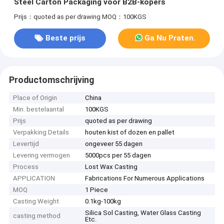
Steel Carton Packaging voor B2B-kopers
Prijs：quoted as per drawing
MOQ：100KGS
Beste prijs
Ga Nu Praten.
Productomschrijving
Place of Origin
China
Min. bestelaantal
100KGS
Prijs
quoted as per drawing
Verpakking Details
houten kist of dozen en pallet
Levertijd
ongeveer 55 dagen
Levering vermogen
5000pcs per 55 dagen
Process
Lost Wax Casting
APPLICATION
Fabrications For Numerous Applications
MOQ
1 Piece
Casting Weight
0.1kg-100kg
Silica Sol Casting, Water Glass Casting
casting method
Etc.