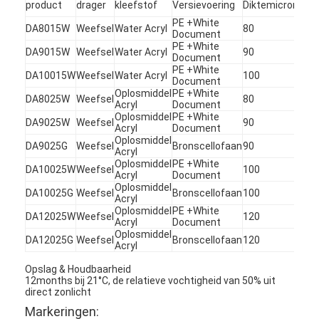
product
drager
kleefstof
Versievoering
Diktemicron
N/
PE +White
DA8015W
Weefsel
Water Acryl
80
10
Document
PE +White
DA9015W
Weefsel
Water Acryl
90
12
Document
PE +White
DA10015W
Weefsel
Water Acryl
100
15
Document
Oplosmiddel
PE +White
DA8025W
Weefsel
80
15
Acryl
Document
Oplosmiddel
PE +White
DA9025W
Weefsel
90
16
Acryl
Document
Oplosmiddel
DA9025G
Weefsel
Bronscellofaan
90
16
Acryl
Oplosmiddel
PE +White
DA10025W
Weefsel
100
18
Acryl
Document
Oplosmiddel
DA10025G
Weefsel
Bronscellofaan
100
18
Acryl
Oplosmiddel
PE +White
DA12025W
Weefsel
120
20
Acryl
Document
Oplosmiddel
DA12025G
Weefsel
Bronscellofaan
120
20
Acryl
Opslag & Houdbaarheid
12months bij 21°C, de relatieve vochtigheid van 50% uit
direct zonlicht
Markeringen: