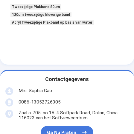
Tweezijdige Plakband 80um
120um tweezijdige kleverige band
Acryl Tweezijdige Plakband op basis van water
Contactgegevens
Mrs. Sophia Gao
Huis
0086-13052726305
Zaal a-705, no.1A-4 Softpark Road, Dalian, China
Producten
116023 van het Softviewcentrum
Ongeveer ons
Ga Nu Praten.