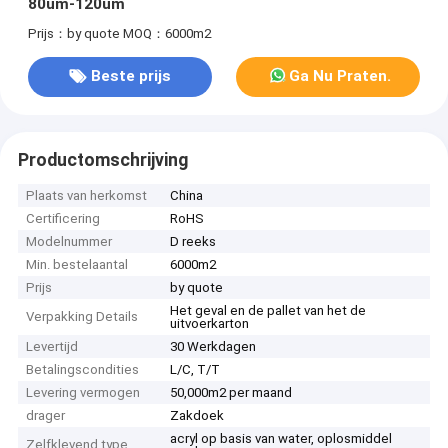
80um-120um
Prijs：by quote
MOQ：6000m2
Beste prijs
Ga Nu Praten.
Productomschrijving
Plaats van herkomst
China
Certificering
RoHS
Modelnummer
D reeks
Min. bestelaantal
6000m2
Prijs
by quote
Het geval en de pallet van het de
Verpakking Details
uitvoerkarton
Levertijd
30 Werkdagen
Betalingscondities
L/C, T/T
Levering vermogen
50,000m2 per maand
drager
Zakdoek
acryl op basis van water, oplosmiddel
Zelfklevend type