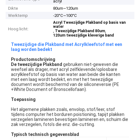
acryl
Dikte
80um~120um
Werktemp
-20°C~100°C
Acryl Tweezijdige Plakband op basis van
water
Hoog licht:
,
,
Tweezijdige Plakband 80um
120um tweezijdige kleverige band
Tweezijdige die Plakband met Acrylkleefstof met een
laag worden bedekt
Productomschrijving
De tweezijdige Plakband
gebruiken niet-geweven die
weefsel als drager, met acryl zelfklevende/oplosbare
acrylkleefstof op basis van water aan beide die kanten
met een laag wordt bedekt, en met het tweezijdige
document wordt beschermd van de siliconeversie (PE
+White Document of Bronscellofaan).
Toepassing
Het algemene plakken zoals, envolop, stof/leer, stof
tijdens computer het borduren poistioning, tapijt plakken
verzegelen lamineren bevestigen lamineren en, schuim die
zak verzegelen, foto's die enz. die-cutting.
Typisch technisch gegevensblad
Zelf