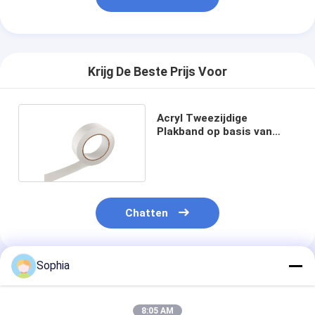
Fabrieksreis
Kwaliteitscontrole
Krijg De Beste Prijs Voor
Contacteer ons
Acryl Tweezijdige
Plakband op basis van
Zelfklevende Isolatieband
water 80um-120um
De Isolatieband van de glasdoek
Hittebestendige Isolatieband
Chatten
De Plakband van de glasdoek
De Plakband van de Polyimidefilm
Sophia
Geadviseerde Producten
Aluminiumfolie Plakband
8:05 AM